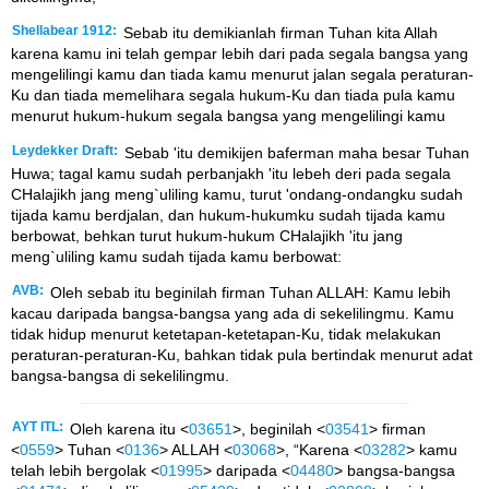
Shellabear 1912:
Sebab itu demikianlah firman Tuhan kita Allah
karena kamu ini telah gempar lebih dari pada segala bangsa yang
mengelilingi kamu dan tiada kamu menurut jalan segala peraturan-
Ku dan tiada memelihara segala hukum-Ku dan tiada pula kamu
menurut hukum-hukum segala bangsa yang mengelilingi kamu
Leydekker Draft:
Sebab 'itu demikijen baferman maha besar Tuhan
Huwa; tagal kamu sudah perbanjakh 'itu lebeh deri pada segala
CHalajikh jang meng`uliling kamu, turut 'ondang-ondangku sudah
tijada kamu berdjalan, dan hukum-hukumku sudah tijada kamu
berbowat, behkan turut hukum-hukum CHalajikh 'itu jang
meng`uliling kamu sudah tijada kamu berbowat:
AVB:
Oleh sebab itu beginilah firman Tuhan ALLAH: Kamu lebih
kacau daripada bangsa-bangsa yang ada di sekelilingmu. Kamu
tidak hidup menurut ketetapan-ketetapan-Ku, tidak melakukan
peraturan-peraturan-Ku, bahkan tidak pula bertindak menurut adat
bangsa-bangsa di sekelilingmu.
AYT ITL:
Oleh karena itu <
03651
>, beginilah <
03541
> firman
<
0559
> Tuhan <
0136
> ALLAH <
03068
>, “Karena <
03282
> kamu
telah lebih bergolak <
01995
> daripada <
04480
> bangsa-bangsa