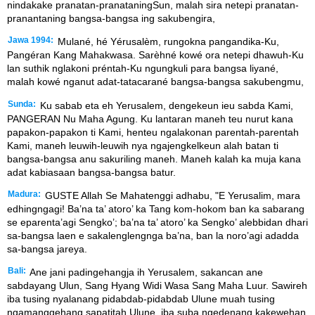
nindakake pranatan-pranataningSun, malah sira netepi pranatan-
pranantaning bangsa-bangsa ing sakubengira,
Jawa 1994:
Mulané, hé Yérusalèm, rungokna pangandika-Ku,
Pangéran Kang Mahakwasa. Sarèhné kowé ora netepi dhawuh-Ku
lan suthik nglakoni préntah-Ku ngungkuli para bangsa liyané,
malah kowé nganut adat-tatacarané bangsa-bangsa sakubengmu,
Sunda:
Ku sabab eta eh Yerusalem, dengekeun ieu sabda Kami,
PANGERAN Nu Maha Agung. Ku lantaran maneh teu nurut kana
papakon-papakon ti Kami, henteu ngalakonan parentah-parentah
Kami, maneh leuwih-leuwih nya ngajengkelkeun alah batan ti
bangsa-bangsa anu sakuriling maneh. Maneh kalah ka muja kana
adat kabiasaan bangsa-bangsa batur.
Madura:
GUSTE Allah Se Mahatenggi adhabu, "E Yerusalim, mara
edhingngagi! Ba’na ta’ atoro’ ka Tang kom-hokom ban ka sabarang
se eparenta’agi Sengko’; ba’na ta’ atoro’ ka Sengko’ alebbidan dhari
sa-bangsa laen e sakalenglengnga ba’na, ban la noro’agi adadda
sa-bangsa jareya.
Bali:
Ane jani padingehangja ih Yerusalem, sakancan ane
sabdayang Ulun, Sang Hyang Widi Wasa Sang Maha Luur. Sawireh
iba tusing nyalanang pidabdab-pidabdab Ulune muah tusing
ngamanggehang sapatitah Ulune, iba suba ngedenang kakewehan