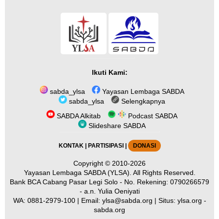
Ikuti Kami:
sabda_ylsa
Yayasan Lembaga SABDA
sabda_ylsa
Selengkapnya
SABDA Alkitab
Podcast SABDA
Slideshare SABDA
KONTAK
|
PARTISIPASI
|
DONASI
Copyright
© 2010-2026
Yayasan Lembaga SABDA (YLSA).
All Rights Reserved.
Bank BCA Cabang Pasar Legi Solo - No. Rekening: 0790266579
- a.n. Yulia Oeniyati
WA:
0881-2979-100
| Email:
ylsa@sabda.org
| Situs:
ylsa.org
-
sabda.org