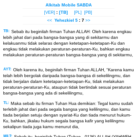
Alkitab Mobile SABDA
[VER]
:
[TB]
[PL]
[PB]
<<
Yehezkiel
5
: 7
>>
TB:
Sebab itu beginilah firman Tuhan ALLAH: Oleh karena engkau
lebih jahat dari pada bangsa-bangsa yang di sekitarmu dan
kelakuanmu tidak selaras dengan ketetapan-ketetapan-Ku dan
engkau tidak melakukan peraturan-peraturan-Ku, bahkan engkau
melakukan peraturan-peraturan bangsa-bangsa yang di sekitarmu,
AYT:
Oleh karena itu, beginilah firman Tuhan ALLAH, “Karena kamu
telah lebih bergolak daripada bangsa-bangsa di sekelilingmu, dan
tidak berjalan dalam ketetapan-ketetapan-Ku, tidak melakukan
peraturan-peraturan-Ku, ataupun tidak bertindak sesuai peraturan
bangsa-bangsa yang ada di sekelilingmu,
TL:
Maka sebab itu firman Tuhan Hua demikian: Tegal kamu sudah
terlebih jahat dari pada segala bangsa yang kelilingmu, dan kamu
tiada berjalan setuju dengan syariat-Ku dan tiada menurut hukum-
Ku, bahkan, jikalau hukum segala bangsa kafir yang kelilingmu
sekalipun tiada juga kamu menurut dia,
MILT:
Sebab itu, beginilah Tuhan (Tuhan - 0136) ALLAH (YAHWEH -