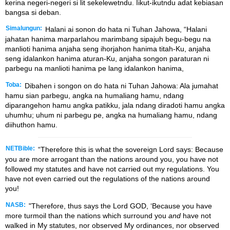
kerina negeri-negeri si lit sekelewetndu. Iikut-ikutndu adat kebiasan
bangsa si deban.
Simalungun:
Halani ai sonon do hata ni Tuhan Jahowa, “Halani
jahatan hanima marparlahou marimbang sipajuh begu-begu na
manlioti hanima anjaha seng ihorjahon hanima titah-Ku, anjaha
seng idalankon hanima aturan-Ku, anjaha songon paraturan ni
parbegu na manlioti hanima pe lang idalankon hanima,
Toba:
Dibahen i songon on do hata ni Tuhan Jahowa: Ala jumahat
hamu sian parbegu, angka na humaliang hamu, ndang
diparangehon hamu angka patikku, jala ndang diradoti hamu angka
uhumhu; uhum ni parbegu pe, angka na humaliang hamu, ndang
diihuthon hamu.
NETBible:
“Therefore this is what the sovereign
Lord
says: Because
you are more arrogant than the nations around you, you have not
followed my statutes and have not carried out my regulations. You
have not even carried out the regulations of the nations around
you!
NASB:
"Therefore, thus says the Lord GOD, ‘Because you have
more turmoil than the nations which surround you
and
have not
walked in My statutes, nor observed My ordinances, nor observed