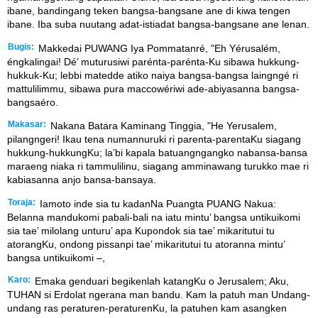
ibane, bandingang teken bangsa-bangsane ane di kiwa tengen
ibane. Iba suba nuutang adat-istiadat bangsa-bangsane ane lenan.
Bugis:
Makkedai PUWANG Iya Pommatanré, "Eh Yérusalém,
éngkalingai! Dé’ muturusiwi parénta-parénta-Ku sibawa hukkung-
hukkuk-Ku; lebbi matedde atiko naiya bangsa-bangsa laingngé ri
mattulilimmu, sibawa pura maccowériwi ade-abiyasanna bangsa-
bangsaéro.
Makasar:
Nakana Batara Kaminang Tinggia, "He Yerusalem,
pilangngeri! Ikau tena numannuruki ri parenta-parentaKu siagang
hukkung-hukkungKu; la’bi kapala batuangngangko nabansa-bansa
maraeng niaka ri tammulilinu, siagang amminawang turukko mae ri
kabiasanna anjo bansa-bansaya.
Toraja:
Iamoto inde sia tu kadanNa Puangta PUANG Nakua:
Belanna mandukomi pabali-bali na iatu mintu’ bangsa untikuikomi
sia tae’ milolang unturu’ apa Kupondok sia tae’ mikaritutui tu
atorangKu, ondong pissanpi tae’ mikaritutui tu atoranna mintu’
bangsa untikuikomi –,
Karo:
Emaka genduari begikenlah katangKu o Jerusalem; Aku,
TUHAN si Erdolat ngerana man bandu. Kam la patuh man Undang-
undang ras peraturen-peraturenKu, la patuhen kam asangken