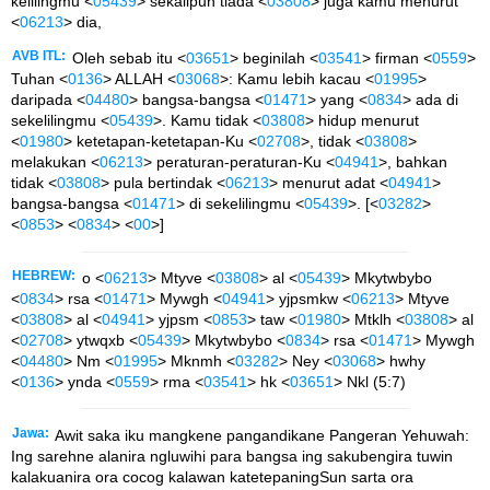
kelilingmu <
05439
> sekalipun tiada <
03808
> juga kamu menurut
<
06213
> dia,
AVB ITL:
Oleh sebab itu <
03651
> beginilah <
03541
> firman <
0559
>
Tuhan <
0136
> ALLAH <
03068
>: Kamu lebih kacau <
01995
>
daripada <
04480
> bangsa-bangsa <
01471
> yang <
0834
> ada di
sekelilingmu <
05439
>. Kamu tidak <
03808
> hidup menurut
<
01980
> ketetapan-ketetapan-Ku <
02708
>, tidak <
03808
>
melakukan <
06213
> peraturan-peraturan-Ku <
04941
>, bahkan
tidak <
03808
> pula bertindak <
06213
> menurut adat <
04941
>
bangsa-bangsa <
01471
> di sekelilingmu <
05439
>. [<
03282
>
<
0853
> <
0834
> <
00
>]
HEBREW:
o <
06213
> Mtyve <
03808
> al <
05439
> Mkytwbybo
<
0834
> rsa <
01471
> Mywgh <
04941
> yjpsmkw <
06213
> Mtyve
<
03808
> al <
04941
> yjpsm <
0853
> taw <
01980
> Mtklh <
03808
> al
<
02708
> ytwqxb <
05439
> Mkytwbybo <
0834
> rsa <
01471
> Mywgh
<
04480
> Nm <
01995
> Mknmh <
03282
> Ney <
03068
> hwhy
<
0136
> ynda <
0559
> rma <
03541
> hk <
03651
> Nkl (5:7)
Jawa:
Awit saka iku mangkene pangandikane Pangeran Yehuwah:
Ing sarehne alanira ngluwihi para bangsa ing sakubengira tuwin
kalakuanira ora cocog kalawan katetepaningSun sarta ora