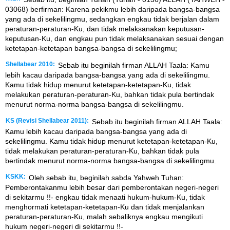
03068) berfirman: Karena pekikmu lebih daripada bangsa-bangsa
yang ada di sekelilingmu, sedangkan engkau tidak berjalan dalam
peraturan-peraturan-Ku, dan tidak melaksanakan keputusan-
keputusan-Ku, dan engkau pun tidak melaksanakan sesuai dengan
ketetapan-ketetapan bangsa-bangsa di sekelilingmu;
Shellabear 2010:
Sebab itu beginilah firman ALLAH Taala: Kamu
lebih kacau daripada bangsa-bangsa yang ada di sekelilingmu.
Kamu tidak hidup menurut ketetapan-ketetapan-Ku, tidak
melakukan peraturan-peraturan-Ku, bahkan tidak pula bertindak
menurut norma-norma bangsa-bangsa di sekelilingmu.
KS (Revisi Shellabear 2011):
Sebab itu beginilah firman ALLAH Taala:
Kamu lebih kacau daripada bangsa-bangsa yang ada di
sekelilingmu. Kamu tidak hidup menurut ketetapan-ketetapan-Ku,
tidak melakukan peraturan-peraturan-Ku, bahkan tidak pula
bertindak menurut norma-norma bangsa-bangsa di sekelilingmu.
KSKK:
Oleh sebab itu, beginilah sabda Yahweh Tuhan:
Pemberontakanmu lebih besar dari pemberontakan negeri-negeri
di sekitarmu !!- engkau tidak menaati hukum-hukum-Ku, tidak
menghormati ketetapan-ketetapan-Ku dan tidak menjalankan
peraturan-peraturan-Ku, malah sebaliknya engkau mengikuti
hukum negeri-negeri di sekitarmu !!-