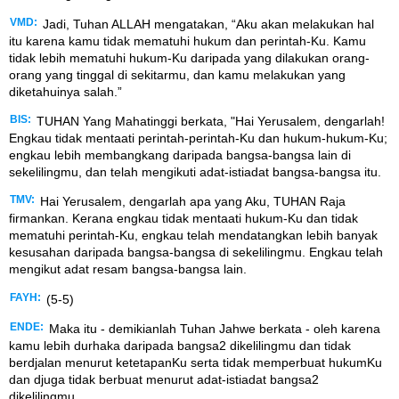
VMD:
Jadi, Tuhan ALLAH mengatakan, “Aku akan melakukan hal
itu karena kamu tidak mematuhi hukum dan perintah-Ku. Kamu
tidak lebih mematuhi hukum-Ku daripada yang dilakukan orang-
orang yang tinggal di sekitarmu, dan kamu melakukan yang
diketahuinya salah.”
BIS:
TUHAN Yang Mahatinggi berkata, "Hai Yerusalem, dengarlah!
Engkau tidak mentaati perintah-perintah-Ku dan hukum-hukum-Ku;
engkau lebih membangkang daripada bangsa-bangsa lain di
sekelilingmu, dan telah mengikuti adat-istiadat bangsa-bangsa itu.
TMV:
Hai Yerusalem, dengarlah apa yang Aku, TUHAN Raja
firmankan. Kerana engkau tidak mentaati hukum-Ku dan tidak
mematuhi perintah-Ku, engkau telah mendatangkan lebih banyak
kesusahan daripada bangsa-bangsa di sekelilingmu. Engkau telah
mengikut adat resam bangsa-bangsa lain.
FAYH:
(5-5)
ENDE:
Maka itu - demikianlah Tuhan Jahwe berkata - oleh karena
kamu lebih durhaka daripada bangsa2 dikelilingmu dan tidak
berdjalan menurut ketetapanKu serta tidak memperbuat hukumKu
dan djuga tidak berbuat menurut adat-istiadat bangsa2
dikelilingmu,