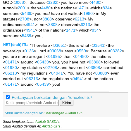
GOD<
3068
>, 'Because<
3282
> you have more<
4480
>
turmoil<
2001
> than<
4480
> the nations<
1471
> which<
834
>
surround<
5439
> you
and
have not walked<
1980
> in My
statutes<
2708
>, nor<
3808
> observed<
6213
> My
ordinances<
4941
>, nor<
3808
> observed<
6213
> the
ordinances<
4941
> of the nations<
1471
> which<
834
>
surround<
5439
> you,'
NET [draft] ITL:
“Therefore <
03651
> this is what <
03541
> the
sovereign <
0136
> Lord <
03068
> says <
0559
>: Because <
03282
>
you are more arrogant <
01995
> than <
04480
> the nations
<
01471
> around <
05439
> you, you have not <
03808
> followed
<
01980
> my statutes <
02708
> and have not <
03808
> carried out
<
06213
> my regulations <
04941
>. You have not <
03808
> even
carried out <
06213
> the regulations <
04941
> of the nations
<
01471
> around <
05439
> you!
Pertanyaan berkaitan dengan Yehezkiel 5:7
Kirim
Studi Alkitab dengan AI:
Chat dengan Alkitab GPT
.
Studi lengkap, lihat:
Alkitab SABDA
.
Studi Alkitab dengan AI:
Alkitab GPT
.