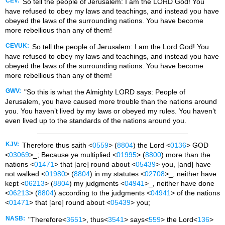
CEV:
So tell the people of Jerusalem: I am the LORD God! You
have refused to obey my laws and teachings, and instead you have
obeyed the laws of the surrounding nations. You have become
more rebellious than any of them!
CEVUK:
So tell the people of Jerusalem: I am the Lord God! You
have refused to obey my laws and teachings, and instead you have
obeyed the laws of the surrounding nations. You have become
more rebellious than any of them!
GWV:
"So this is what the Almighty LORD says: People of
Jerusalem, you have caused more trouble than the nations around
you. You haven’t lived by my laws or obeyed my rules. You haven’t
even lived up to the standards of the nations around you.
KJV:
Therefore thus saith <
0559
> (
8804
) the Lord <
0136
> GOD
<
03069
>_; Because ye multiplied <
01995
> (
8800
) more than the
nations <
01471
> that [are] round about <
05439
> you, [and] have
not walked <
01980
> (
8804
) in my statutes <
02708
>_, neither have
kept <
06213
> (
8804
) my judgments <
04941
>_, neither have done
<
06213
> (
8804
) according to the judgments <
04941
> of the nations
<
01471
> that [are] round about <
05439
> you;
NASB:
"Therefore<
3651
>, thus<
3541
> says<
559
> the Lord<
136
>