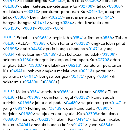
<
01471
> di sekelilingmu <
05439
>, dan tidak <
03808
> berjalan
<
01980
> dalam ketetapan-ketetapan-Ku <
02708
>, tidak <
03808
>
melakukan <
06213
> peraturan-peraturan-Ku <
04941
>, ataupun
tidak <
03808
> bertindak <
06213
> sesuai peraturan <
04941
>
bangsa-bangsa <
01471
> yang <
0834
> ada di sekelilingmu
<
05439
>, [<
0834
> <
0853
> <
00
>]
TB ITL:
Sebab itu <
03651
> beginilah <
03541
> firman <
0559
> Tuhan
<
0136
> ALLAH <
03068
>: Oleh karena <
03282
> engkau lebih jahat
<
01995
> dari <
04480
> pada bangsa-bangsa <
01471
> yang
<
0834
> di sekitarmu <
05439
> dan kelakuanmu tidak <
03808
>
selaras <
01980
> dengan ketetapan-ketetapan-Ku <
02708
> dan
engkau tidak <
03808
> melakukan <
06213
> peraturan-peraturan-
Ku <
04941
>, bahkan engkau melakukan <
06213
> peraturan-
peraturan <
04941
> bangsa-bangsa <
01471
> yang <
0834
> di
sekitarmu <
05439
>, [<
03808
>]
TL ITL:
Maka <
03541
> sebab <
03651
> itu firman <
0559
> Tuhan
<
0136
> Hua <
03068
> demikian: Tegal <
03282
> kamu sudah
terlebih <
01995
> jahat dari pada <
04480
> segala bangsa <
01471
>
yang <
0834
> kelilingmu <
05439
>, dan kamu tiada <
03808
>
berjalan <
01980
> setuju dengan syariat-Ku <
02708
> dan tiada
<
03808
> menurut <
06213
> hukum-Ku <
04941
>, bahkan, jikalau
hukum <
04941
> segala bangsa kafir <
01471
> yang <
0834
>