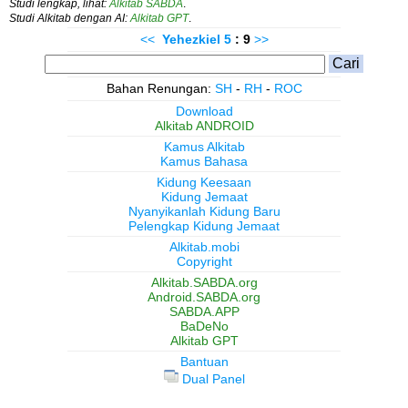
Studi lengkap, lihat:
Alkitab SABDA
.
Studi Alkitab dengan AI:
Alkitab GPT
.
<<
Yehezkiel
5
: 9
>>
Bahan Renungan:
SH
-
RH
-
ROC
Download
Alkitab ANDROID
Kamus Alkitab
Kamus Bahasa
Kidung Keesaan
Kidung Jemaat
Nyanyikanlah Kidung Baru
Pelengkap Kidung Jemaat
Alkitab.mobi
Copyright
Alkitab.SABDA.org
Android.SABDA.org
SABDA.APP
BaDeNo
Alkitab GPT
Bantuan
Dual Panel