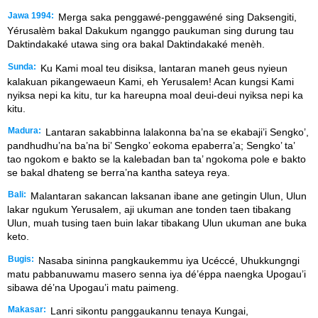
Jawa 1994:
Merga saka penggawé-penggawéné sing Daksengiti,
Yérusalèm bakal Dakukum nganggo paukuman sing durung tau
Daktindakaké utawa sing ora bakal Daktindakaké menèh.
Sunda:
Ku Kami moal teu disiksa, lantaran maneh geus nyieun
kalakuan pikangewaeun Kami, eh Yerusalem! Acan kungsi Kami
nyiksa nepi ka kitu, tur ka hareupna moal deui-deui nyiksa nepi ka
kitu.
Madura:
Lantaran sakabbinna lalakonna ba’na se ekabaji’i Sengko’,
pandhudhu’na ba’na bi’ Sengko’ eokoma epaberra’a; Sengko’ ta’
tao ngokom e bakto se la kalebadan ban ta’ ngokoma pole e bakto
se bakal dhateng se berra’na kantha sateya reya.
Bali:
Malantaran sakancan laksanan ibane ane getingin Ulun, Ulun
lakar ngukum Yerusalem, aji ukuman ane tonden taen tibakang
Ulun, muah tusing taen buin lakar tibakang Ulun ukuman ane buka
keto.
Bugis:
Nasaba sininna pangkaukemmu iya Ucéccé, Uhukkungngi
matu pabbanuwamu masero senna iya dé’éppa naengka Upogau’i
sibawa dé’na Upogau’i matu paimeng.
Makasar:
Lanri sikontu panggaukannu tenaya Kungai,