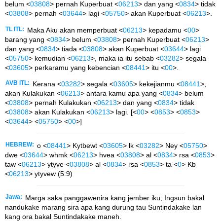
belum <
03808
> pernah Kuperbuat <
06213
> dan yang <
0834
> tidak
<
03808
> pernah <
03644
> lagi <
05750
> akan Kuperbuat <
06213
>.
TL ITL:
Maka Aku akan memperbuat <
06213
> kepadamu <
00
>
barang yang <
0834
> belum <
03808
> pernah Kuperbuat <
06213
>
dan yang <
0834
> tiada <
03808
> akan Kuperbuat <
03644
> lagi
<
05750
> kemudian <
06213
>, maka ia itu sebab <
03282
> segala
<
03605
> perkaramu yang kebencian <
08441
> itu <
00
>.
AVB ITL:
Kerana <
03282
> segala <
03605
> kekejianmu <
08441
>,
akan Kulakukan <
06213
> antara kamu apa yang <
0834
> belum
<
03808
> pernah Kulakukan <
06213
> dan yang <
0834
> tidak
<
03808
> akan Kulakukan <
06213
> lagi. [<
00
> <
0853
> <
0853
>
<
03644
> <
05750
> <
00
>]
HEBREW:
o <
08441
> Kytbewt <
03605
> lk <
03282
> Ney <
05750
>
dwe <
03644
> whmk <
06213
> hvea <
03808
> al <
0834
> rsa <
0853
>
taw <
06213
> ytyve <
03808
> al <
0834
> rsa <
0853
> ta <
0
> Kb
<
06213
> ytyvew (5:9)
Jawa:
Marga saka panggawenira kang jember iku, Ingsun bakal
nandukake marang sira apa kang durung tau Suntindakake lan
kang ora bakal Suntindakake maneh.