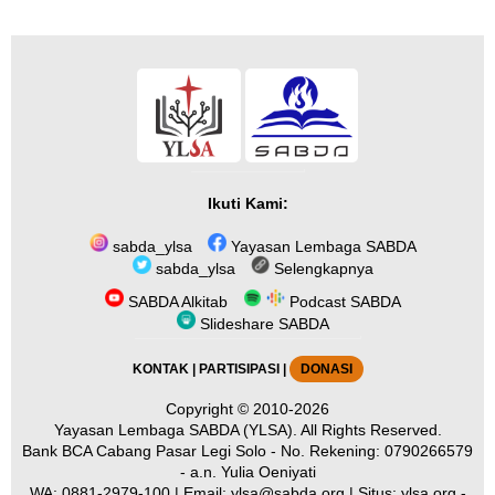
Ikuti Kami:
sabda_ylsa
Yayasan Lembaga SABDA
sabda_ylsa
Selengkapnya
SABDA Alkitab
Podcast SABDA
Slideshare SABDA
KONTAK
|
PARTISIPASI
|
DONASI
Copyright
© 2010-2026
Yayasan Lembaga SABDA (YLSA).
All Rights Reserved.
Bank BCA Cabang Pasar Legi Solo - No. Rekening: 0790266579
- a.n. Yulia Oeniyati
WA:
0881-2979-100
| Email:
ylsa@sabda.org
| Situs:
ylsa.org
-