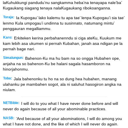
laKuhukkungi pandudu’nu sangkamma heba’na tenayapa nale’ba’
Kugaukang siagang tenaya nalaKugaukang ribokoanganna.
Toraja:
Ia Kupogau’ lako kalemu tu apa tae’ lenpa Kupogau’i sia tae’
lenmo Kula umpogau’i undinna tu susinnato, natumang mintu’
penggauran megalliammu.
Karo:
Erkiteken kerina perbahanenndu si ciga ateKu, Kuukum me
kam lebih asa ukumen si pernah Kubahan, janah asa ndigan pe la
pernah bage nari.
Simalungun:
Bahenon-Ku ma hu bam na so ongga Hubahen ope,
anjaha na so bahenon-Ku be halani sagala hasamboron na
hinorjahonmu.
Toba:
Jala bahenonku tu ho na so dung hea hubahen, manang
ulahanku pe mambahen sogot, ala ni saluhut hasogiron angka na
niulam.
NETBible:
I will do to you what I have never done before and will
never do again because of all your abominable practices.
NASB:
‘And because of all your abominations, I will do among you
what I have not done, and the like of which I will never do again.