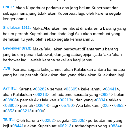
ENDE:
Akan Kuperbuat padamu apa jang belum Kuperbuat dan
sebagaimana jang tidak akan Kuperbuat lagi, oleh karena segala
kengerianmu.
Shellabear 1912:
Maka Aku akan membuat di antaramu barang yang
belum pernah Kuperbuat dan tiada lagi Aku akan membuat yang
demikian itu yaitu oleh sebab segala kehinaanmu.
Leydekker Draft:
Maka 'aku 'akan berbowat di`antaramu barang
jang bulom penah kubowat, dan jang sabagejnja tijada 'aku 'akan
berbowat lagi, 'awleh karana sakalijen kagilijanmu.
AVB:
Kerana segala kekejianmu, akan Kulakukan antara kamu apa
yang belum pernah Kulakukan dan yang tidak akan Kulakukan lagi.
AYT ITL:
Karena <
03282
> semua <
03605
> kekejianmu <
08441
>,
akan Kulakukan <
06213
> terhadapmu sesuatu yang <
0834
> belum
<
03808
> pernah Aku lakukan <
06213
>, dan yang <
0834
> takkan
<
03808
> pernah <
03644
> lagi <
05750
> Aku lakukan. [<
00
> <
0853
>
<
0853
> <
06213
> <
00
>]
TB ITL:
Oleh karena <
03282
> segala <
03605
> perbuatanmu yang
keji <
08441
> akan Kuperbuat <
06213
> terhadapmu yang <
0834
>