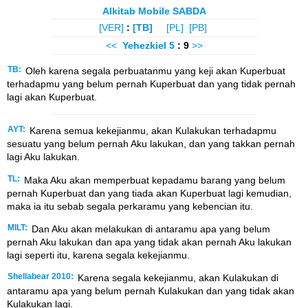
Alkitab Mobile SABDA
[VER]
:
[TB]
[PL]
[PB]
<<
Yehezkiel
5
: 9
>>
TB:
Oleh karena segala perbuatanmu yang keji akan Kuperbuat
terhadapmu yang belum pernah Kuperbuat dan yang tidak pernah
lagi akan Kuperbuat.
AYT:
Karena semua kekejianmu, akan Kulakukan terhadapmu
sesuatu yang belum pernah Aku lakukan, dan yang takkan pernah
lagi Aku lakukan.
TL:
Maka Aku akan memperbuat kepadamu barang yang belum
pernah Kuperbuat dan yang tiada akan Kuperbuat lagi kemudian,
maka ia itu sebab segala perkaramu yang kebencian itu.
MILT:
Dan Aku akan melakukan di antaramu apa yang belum
pernah Aku lakukan dan apa yang tidak akan pernah Aku lakukan
lagi seperti itu, karena segala kekejianmu.
Shellabear 2010:
Karena segala kekejianmu, akan Kulakukan di
antaramu apa yang belum pernah Kulakukan dan yang tidak akan
Kulakukan lagi.