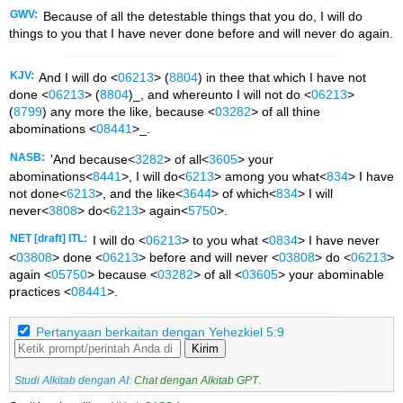
GWV:
Because of all the detestable things that you do, I will do
things to you that I have never done before and will never do again.
KJV:
And I will do <
06213
> (
8804
) in thee that which I have not
done <
06213
> (
8804
)_, and whereunto I will not do <
06213
>
(
8799
) any more the like, because <
03282
> of all thine
abominations <
08441
>_.
NASB:
'And because<
3282
> of all<
3605
> your
abominations<
8441
>, I will do<
6213
> among you what<
834
> I have
not done<
6213
>, and the like<
3644
> of which<
834
> I will
never<
3808
> do<
6213
> again<
5750
>.
NET [draft] ITL:
I will do <
06213
> to you what <
0834
> I have never
<
03808
> done <
06213
> before and will never <
03808
> do <
06213
>
again <
05750
> because <
03282
> of all <
03605
> your abominable
practices <
08441
>.
Pertanyaan berkaitan dengan Yehezkiel 5:9
Kirim
Studi Alkitab dengan AI:
Chat dengan Alkitab GPT
.