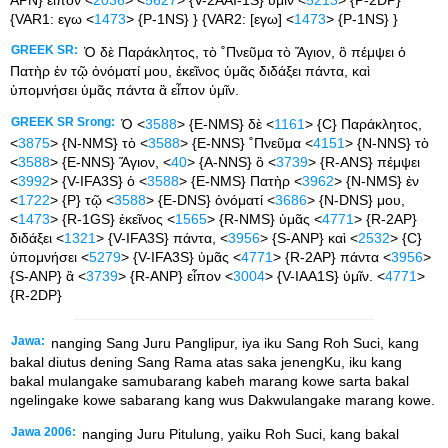
{VAR1: εγω <
1473
> {P-1NS} } {VAR2: [εγω] <
1473
> {P-1NS} }
GREEK SR:
Ὁ δὲ Παράκλητος, τὸ ˚Πνεῦμα τὸ Ἅγιον, ὃ πέμψει ὁ
Πατὴρ ἐν τῷ ὀνόματί μου, ἐκεῖνος ὑμᾶς διδάξει πάντα, καὶ
ὑπομνήσει ὑμᾶς πάντα ἃ εἶπον ὑμῖν.
GREEK SR Srong:
Ὁ <
3588
> {E-NMS} δὲ <
1161
> {C} Παράκλητος,
<
3875
> {N-NMS} τὸ <
3588
> {E-NNS} ˚Πνεῦμα <
4151
> {N-NNS} τὸ
<
3588
> {E-NNS} Ἅγιον, <
40
> {A-NNS} ὃ <
3739
> {R-ANS} πέμψει
<
3992
> {V-IFA3S} ὁ <
3588
> {E-NMS} Πατὴρ <
3962
> {N-NMS} ἐν
<
1722
> {P} τῷ <
3588
> {E-DNS} ὀνόματί <
3686
> {N-DNS} μου,
<
1473
> {R-1GS} ἐκεῖνος <
1565
> {R-NMS} ὑμᾶς <
4771
> {R-2AP}
διδάξει <
1321
> {V-IFA3S} πάντα, <
3956
> {S-ANP} καὶ <
2532
> {C}
ὑπομνήσει <
5279
> {V-IFA3S} ὑμᾶς <
4771
> {R-2AP} πάντα <
3956
>
{S-ANP} ἃ <
3739
> {R-ANP} εἶπον <
3004
> {V-IAA1S} ὑμῖν. <
4771
>
{R-2DP}
Jawa:
nanging Sang Juru Panglipur, iya iku Sang Roh Suci, kang
bakal diutus dening Sang Rama atas saka jenengKu, iku kang
bakal mulangake samubarang kabeh marang kowe sarta bakal
ngelingake kowe sabarang kang wus Dakwulangake marang kowe.
Jawa 2006:
nanging Juru Pitulung, yaiku Roh Suci, kang bakal