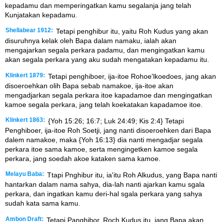
kepadamu dan memperingatkan kamu segalanja jang telah
Kunjatakan kepadamu.
Shellabear 1912:
Tetapi penghibur itu, yaitu Roh Kudus yang akan
disuruhnya kelak oleh Bapa dalam namaku, ialah akan
mengajarkan segala perkara padamu, dan mengingatkan kamu
akan segala perkara yang aku sudah mengatakan kepadamu itu.
Klinkert 1879:
Tetapi penghiboer, ija-itoe Rohoe'lkoedoes, jang akan
disoeroehkan olih Bapa sebab namakoe, ija-itoe akan
mengadjarkan segala perkara itoe kapadamoe dan mengingatkan
kamoe segala perkara, jang telah koekatakan kapadamoe itoe.
Klinkert 1863:
{Yoh 15:26; 16:7; Luk 24:49; Kis 2:4} Tetapi
Penghiboer, ija-itoe Roh Soetji, jang nanti disoeroehken dari Bapa
dalem namakoe, maka {Yoh 16:13} dia nanti mengadjar segala
perkara itoe sama kamoe, serta mengingetken kamoe segala
perkara, jang soedah akoe kataken sama kamoe.
Melayu Baba:
Ttapi Pnghibur itu, ia'itu Roh Alkudus, yang Bapa nanti
hantarkan dalam nama sahya, dia-lah nanti ajarkan kamu sgala
perkara, dan ingatkan kamu deri-hal sgala perkara yang sahya
sudah kata sama kamu.
Ambon Draft:
Tetapi Panghibor, Roch Kudus itu, jang Bapa akan