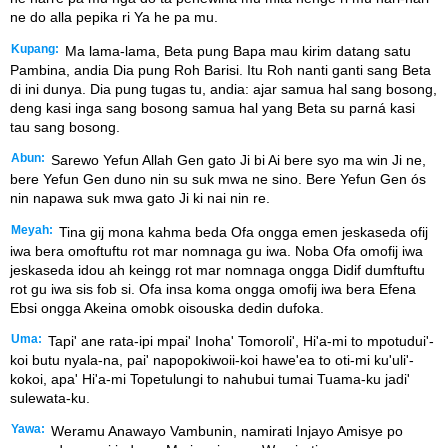
ne do alla pepika ri Ya he pa mu.
Kupang:
Ma lama-lama, Beta pung Bapa mau kirim datang satu
Pambina, andia Dia pung Roh Barisi. Itu Roh nanti ganti sang Beta
di ini dunya. Dia pung tugas tu, andia: ajar samua hal sang bosong,
deng kasi inga sang bosong samua hal yang Beta su parná kasi
tau sang bosong.
Abun:
Sarewo Yefun Allah Gen gato Ji bi Ai bere syo ma win Ji ne,
bere Yefun Gen duno nin su suk mwa ne sino. Bere Yefun Gen ós
nin napawa suk mwa gato Ji ki nai nin re.
Meyah:
Tina gij mona kahma beda Ofa ongga emen jeskaseda ofij
iwa bera omoftuftu rot mar nomnaga gu iwa. Noba Ofa omofij iwa
jeskaseda idou ah keingg rot mar nomnaga ongga Didif dumftuftu
rot gu iwa sis fob si. Ofa insa koma ongga omofij iwa bera Efena
Ebsi ongga Akeina omobk oisouska dedin dufoka.
Uma:
Tapi' ane rata-ipi mpai' Inoha' Tomoroli', Hi'a-mi to mpotudui'-
koi butu nyala-na, pai' napopokiwoii-koi hawe'ea to oti-mi ku'uli'-
kokoi, apa' Hi'a-mi Topetulungi to nahubui tumai Tuama-ku jadi'
sulewata-ku.
Yawa:
Weramu Anawayo Vambunin, namirati Injayo Amisye po