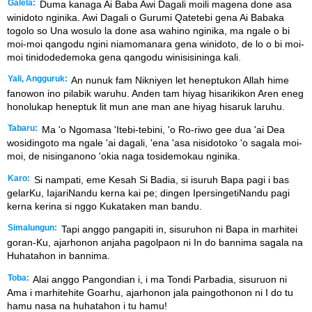
Galela:
Duma kanaga Ai Baba Awi Dagali moili magena done asa
winidoto nginika. Awi Dagali o Gurumi Qatetebi gena Ai Babaka
togolo so Una wosulo la done asa wahino nginika, ma ngale o bi
moi-moi qangodu ngini niamomanara gena winidoto, de lo o bi moi-
moi tinidodedemoka gena qangodu winisisininga kali.
Yali, Angguruk:
An nunuk fam Nikniyen let heneptukon Allah hime
fanowon ino pilabik waruhu. Anden tam hiyag hisarikikon Aren eneg
honolukap heneptuk lit mun ane man ane hiyag hisaruk laruhu.
Tabaru:
Ma 'o Ngomasa 'Itebi-tebini, 'o Ro-riwo gee dua 'ai Dea
wosidingoto ma ngale 'ai dagali, 'ena 'asa nisidotoko 'o sagala moi-
moi, de nisinganono 'okia naga tosidemokau nginika.
Karo:
Si nampati, eme Kesah Si Badia, si isuruh Bapa pagi i bas
gelarKu, IajariNandu kerna kai pe; dingen IpersingetiNandu pagi
kerna kerina si nggo Kukataken man bandu.
Simalungun:
Tapi anggo pangapiti in, sisuruhon ni Bapa in marhitei
goran-Ku, ajarhonon anjaha pagolpaon ni In do bannima sagala na
Huhatahon in bannima.
Toba:
Alai anggo Pangondian i, i ma Tondi Parbadia, sisuruon ni
Ama i marhitehite Goarhu, ajarhonon jala paingothonon ni I do tu
hamu nasa na huhatahon i tu hamu!