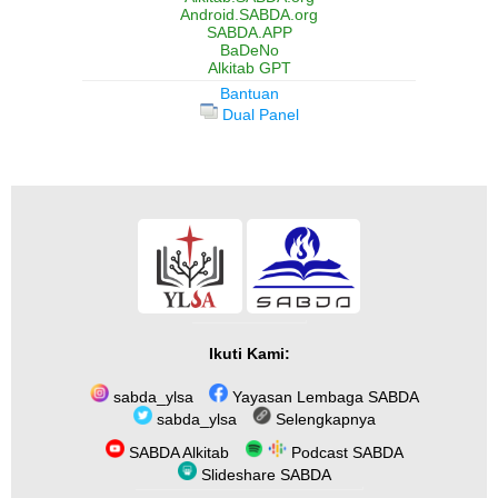
Android.SABDA.org
SABDA.APP
BaDeNo
Alkitab GPT
Bantuan
Dual Panel
Ikuti Kami:
sabda_ylsa
Yayasan Lembaga SABDA
sabda_ylsa
Selengkapnya
SABDA Alkitab
Podcast SABDA
Slideshare SABDA