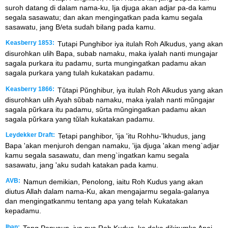
suroh datang di dalam nama-ku, Ija djuga akan adjar pa-da kamu
segala sasawatu; dan akan mengingatkan pada kamu segala
sasawatu, jang B/eta sudah bilang pada kamu.
Keasberry 1853:
Tutapi Punghibor iya itulah Roh Alkudus, yang akan
disurohkan ulih Bapa, subab namaku, maka iyalah nanti mungajar
sagala purkara itu padamu, surta mungingatkan padamu akan
sagala purkara yang tulah kukatakan padamu.
Keasberry 1866:
Tŭtapi Pŭnghibur, iya itulah Roh Alkudus yang akan
disurohkan ulih Ayah sŭbab namaku, maka iyalah nanti mŭngajar
sagala pŭrkara itu padamu, sŭrta mŭngingatkan padamu akan
sagala pŭrkara yang tŭlah kukatakan padamu.
Leydekker Draft:
Tetapi panghibor, 'ija 'itu Rohhu-'lkhudus, jang
Bapa 'akan menjuroh dengan namaku, 'ija djuga 'akan meng`adjar
kamu segala sasawatu, dan meng`ingatkan kamu segala
sasawatu, jang 'aku sudah katakan pada kamu.
AVB:
Namun demikian, Penolong, iaitu Roh Kudus yang akan
diutus Allah dalam nama-Ku, akan mengajarmu segala-galanya
dan mengingatkanmu tentang apa yang telah Kukatakan
kepadamu.
Iban:
Tang Penyaup, iya nya Roh Kudus, ke deka dikirumka Apai