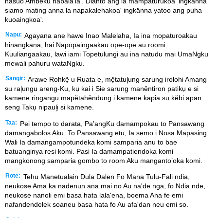
nasuo Ambeku nabala'iä'. Dianto ang la mampaturukoa' ingkänna
siamo mating anna la napakalehakoa' ingkänna yatoo ang puha
kuoaingkoa'.
Napu:
Agayana ane hawe Inao Malelaha, Ia ina mopaturoakau
hinangkana, hai Napopaingaakau ope-ope au roomi
Kuuliangaakau, lawi iami Topetulungi au ina natudu mai UmaNgku
mewali pahuru wataNgku.
Sangir:
Arawe Rohkẹ̌ u Ruata e, mẹ̌tatul᷊ung sarung irolohi Amang
su ral᷊ungu areng-Ku, kụ kai i Sie sarung maněntiron patikụ e si
kamene ringangu mapẹ̌tahěndung i kamene kapia su kěbị apan
seng Takụ nipaul᷊ị si kamene.
Taa:
Pei tempo to darata, Pa’angKu damampokau to Pansawang
damangabolos Aku. To Pansawang etu, Ia semo i Nosa Mapasing.
Wali Ia damangampotundeka komi samparia anu to bae
batuanginya resi komi. Pasi Ia damampatiendoka komi
mangkonong samparia gombo to room Aku manganto’oka komi.
Rote:
Tehu Manetualain Dula Dalen Fo Mana Tulu-Fali ndia,
neukose Ama ka nadenun ana mai no Au na'de nga, fo Ndia nde,
neukose nanoli emi basa hata lala'ena, boema Ana fe emi
nafandendelek soaneu basa hata fo Au afa'dan neu emi so.