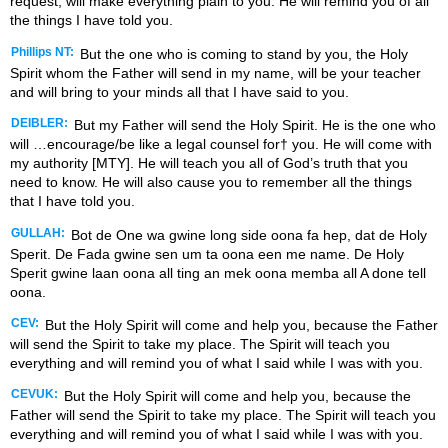
request, will make everything plain to you. He will remind you of all
the things I have told you.
Phillips NT:
But the one who is coming to stand by you, the Holy
Spirit whom the Father will send in my name, will be your teacher
and will bring to your minds all that I have said to you.
DEIBLER:
But my Father will send the Holy Spirit. He is the one who
will …encourage/be like a legal counsel for† you. He will come with
my authority [MTY]. He will teach you all of God’s truth that you
need to know. He will also cause you to remember all the things
that I have told you.
GULLAH:
Bot de One wa gwine long side oona fa hep, dat de Holy
Sperit. De Fada gwine sen um ta oona een me name. De Holy
Sperit gwine laan oona all ting an mek oona memba all A done tell
oona.
CEV:
But the Holy Spirit will come and help you, because the Father
will send the Spirit to take my place. The Spirit will teach you
everything and will remind you of what I said while I was with you.
CEVUK:
But the Holy Spirit will come and help you, because the
Father will send the Spirit to take my place. The Spirit will teach you
everything and will remind you of what I said while I was with you.