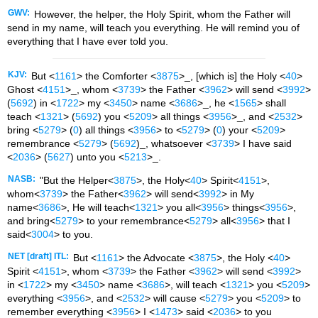
GWV:
However, the helper, the Holy Spirit, whom the Father will
send in my name, will teach you everything. He will remind you of
everything that I have ever told you.
KJV:
But <
1161
> the Comforter <
3875
>_, [which is] the Holy <
40
>
Ghost <
4151
>_, whom <
3739
> the Father <
3962
> will send <
3992
>
(
5692
) in <
1722
> my <
3450
> name <
3686
>_, he <
1565
> shall
teach <
1321
> (
5692
) you <
5209
> all things <
3956
>_, and <
2532
>
bring <
5279
> (
0
) all things <
3956
> to <
5279
> (
0
) your <
5209
>
remembrance <
5279
> (
5692
)_, whatsoever <
3739
> I have said
<
2036
> (
5627
) unto you <
5213
>_.
NASB:
"But the Helper<
3875
>, the Holy<
40
> Spirit<
4151
>,
whom<
3739
> the Father<
3962
> will send<
3992
> in My
name<
3686
>, He will teach<
1321
> you all<
3956
> things<
3956
>,
and bring<
5279
> to your remembrance<
5279
> all<
3956
> that I
said<
3004
> to you.
NET [draft] ITL:
But <
1161
> the Advocate <
3875
>, the Holy <
40
>
Spirit <
4151
>, whom <
3739
> the Father <
3962
> will send <
3992
>
in <
1722
> my <
3450
> name <
3686
>, will teach <
1321
> you <
5209
>
everything <
3956
>, and <
2532
> will cause <
5279
> you <
5209
> to
remember everything <
3956
> I <
1473
> said <
2036
> to you