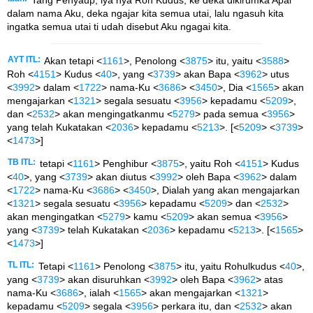
dalam nama Aku, deka ngajar kita semua utai, lalu ngasuh kita
ingatka semua utai ti udah disebut Aku ngagai kita.
AYT ITL:
Akan tetapi <
1161
>, Penolong <
3875
> itu, yaitu <
3588
>
Roh <
4151
> Kudus <
40
>, yang <
3739
> akan Bapa <
3962
> utus
<
3992
> dalam <
1722
> nama-Ku <
3686
> <
3450
>, Dia <
1565
> akan
mengajarkan <
1321
> segala sesuatu <
3956
> kepadamu <
5209
>,
dan <
2532
> akan mengingatkanmu <
5279
> pada semua <
3956
>
yang telah Kukatakan <
2036
> kepadamu <
5213
>. [<
5209
> <
3739
>
<
1473
>]
TB ITL:
tetapi <
1161
> Penghibur <
3875
>, yaitu Roh <
4151
> Kudus
<
40
>, yang <
3739
> akan diutus <
3992
> oleh Bapa <
3962
> dalam
<
1722
> nama-Ku <
3686
> <
3450
>, Dialah yang akan mengajarkan
<
1321
> segala sesuatu <
3956
> kepadamu <
5209
> dan <
2532
>
akan mengingatkan <
5279
> kamu <
5209
> akan semua <
3956
>
yang <
3739
> telah Kukatakan <
2036
> kepadamu <
5213
>. [<
1565
>
<
1473
>]
TL ITL:
Tetapi <
1161
> Penolong <
3875
> itu, yaitu Rohulkudus <
40
>,
yang <
3739
> akan disuruhkan <
3992
> oleh Bapa <
3962
> atas
nama-Ku <
3686
>, ialah <
1565
> akan mengajarkan <
1321
>
kepadamu <
5209
> segala <
3956
> perkara itu, dan <
2532
> akan