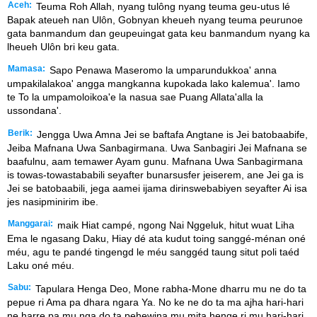
Aceh:
Teuma Roh Allah, nyang tulông nyang teuma geu-utus lé
Bapak ateueh nan Ulôn, Gobnyan kheueh nyang teuma peurunoe
gata banmandum dan geupeuingat gata keu banmandum nyang ka
lheueh Ulôn bri keu gata.
Mamasa:
Sapo Penawa Maseromo la umparundukkoa' anna
umpakilalakoa' angga mangkanna kupokada lako kalemua'. Iamo
te To la umpamoloikoa'e la nasua sae Puang Allata'alla la
ussondana'.
Berik:
Jengga Uwa Amna Jei se baftafa Angtane is Jei batobaabife,
Jeiba Mafnana Uwa Sanbagirmana. Uwa Sanbagiri Jei Mafnana se
baafulnu, aam temawer Ayam gunu. Mafnana Uwa Sanbagirmana
is towas-towastababili seyafter bunarsusfer jeiserem, ane Jei ga is
Jei se batobaabili, jega aamei ijama dirinswebabiyen seyafter Ai isa
jes nasipminirim ibe.
Manggarai:
maik Hiat campé, ngong Nai Nggeluk, hitut wuat Liha
Ema le ngasang Daku, Hiay dé ata kudut toing sanggé-ménan oné
méu, agu te pandé tingengd le méu sanggéd taung situt poli taéd
Laku oné méu.
Sabu:
Tapulara Henga Deo, Mone rabha-Mone dharru mu ne do ta
pepue ri Ama pa dhara ngara Ya. No ke ne do ta ma ajha hari-hari
ne harre pa mu nga do ta pehewina mu mita henge ri mu hari-hari