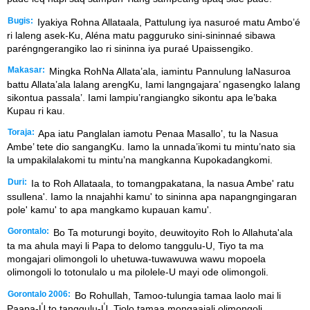
Bugis:
Iyakiya Rohna Allataala, Pattulung iya nasuroé matu Ambo’é
ri laleng asek-Ku, Aléna matu pagguruko sini-sininnaé sibawa
paréngngerangiko lao ri sininna iya puraé Upaissengiko.
Makasar:
Mingka RohNa Allata’ala, iamintu Pannulung laNasuroa
battu Allata’ala lalang arengKu, Iami langngajara’ ngasengko lalang
sikontua passala’. Iami lampiu’rangiangko sikontu apa le’baka
Kupau ri kau.
Toraja:
Apa iatu Panglalan iamotu Penaa Masallo’, tu la Nasua
Ambe’ tete dio sangangKu. Iamo la unnada’ikomi tu mintu’nato sia
la umpakilalakomi tu mintu’na mangkanna Kupokadangkomi.
Duri:
Ia to Roh Allataala, to tomangpakatana, la nasua Ambe' ratu
ssullena'. Iamo la nnajahhi kamu' to sininna apa napangngingaran
pole' kamu' to apa mangkamo kupauan kamu'.
Gorontalo:
Bo Ta moturungi boyito, deuwitoyito Roh lo Allahuta'ala
ta ma ahula mayi li Papa to delomo tanggulu-U, Tiyo ta ma
mongajari olimongoli lo uhetuwa-tuwawuwa wawu mopoela
olimongoli lo totonulalo u ma pilolele-U mayi ode olimongoli.
Gorontalo 2006:
Bo Rohullah, Tamoo-tulungia tamaa laolo mai li
Paapa-U̒ to tanggulu-U̒, Tiolo tamaa mongaajali olimongoli