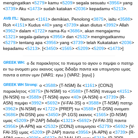
mengingatkan <
5279
> kamu <
5209
> segala sesuatu <
3956
> yang
<
3739
> Aku <
1473
> sudah katakan <
2036
> kepadamu <
5213
>.
AVB ITL:
Namun <
1161
> demikian, Penolong <
3875
>, iaitu <
3588
>
Roh <
4151
> Kudus <
40
> yang <
3739
> akan diutus <
3992
> Allah
<
3962
> dalam <
1722
> nama-Ku <
3686
>, akan mengajarmu
<
1321
> segala-galanya <
3956
> dan <
2532
> mengingatkanmu
<
5279
> tentang apa <
3956
> yang <
3739
> telah Kukatakan <
2036
>
kepadamu <
5213
>. [<
3450
> <
1565
> <
5209
> <
5209
> <
1473
>]
GREEK WH:
ο δε παρακλητος το πνευμα το αγιον ο πεμψει ο πατηρ
εν τω ονοματι μου εκεινος υμας διδαξει παντα και υπομνησει υμας
παντα α ειπον υμιν {VAR1: εγω } {VAR2: [εγω] }
GREEK WH Strong:
ο <
3588
> {T-NSM} δε <
1161
> {CONJ}
παρακλητος <
3875
> {N-NSM} το <
3588
> {T-NSN} πνευμα <
4151
>
{N-NSN} το <
3588
> {T-NSN} αγιον <
40
> {A-NSN} ο <
3739
> {R-
ASN} πεμψει <
3992
> <
5692
> {V-FAI-3S} ο <
3588
> {T-NSM} πατηρ
<
3962
> {N-NSM} εν <
1722
> {PREP} τω <
3588
> {T-DSN} ονοματι
<
3686
> {N-DSN} μου <
3450
> {P-1GS} εκεινος <
1565
> {D-NSM}
υμας <
5209
> {P-2AP} διδαξει <
1321
> <
5692
> {V-FAI-3S} παντα
<
3956
> {A-APN} και <
2532
> {CONJ} υπομνησει <
5279
> <
5692
> {V-
FAI-3S} υμας <
5209
> {P-2AP} παντα <
3956
> {A-APN} α <
3739
> {R-
APN} ειπον <
2036
> <
5627
> {V-2AAI-1S} υμιν <
5213
> {P-2DP}