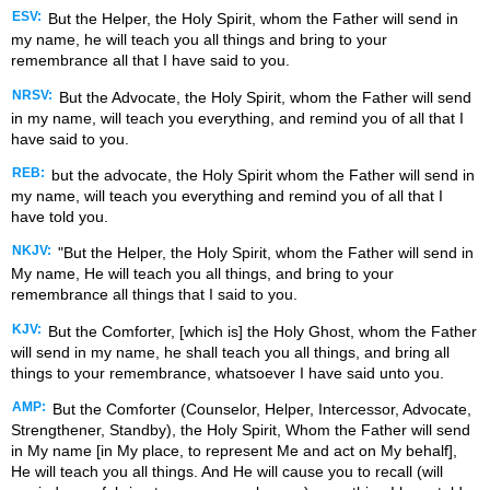
ESV:
But the Helper, the Holy Spirit, whom the Father will send in
my name, he will teach you all things and bring to your
remembrance all that I have said to you.
NRSV:
But the Advocate, the Holy Spirit, whom the Father will send
in my name, will teach you everything, and remind you of all that I
have said to you.
REB:
but the advocate, the Holy Spirit whom the Father will send in
my name, will teach you everything and remind you of all that I
have told you.
NKJV:
"But the Helper, the Holy Spirit, whom the Father will send in
My name, He will teach you all things, and bring to your
remembrance all things that I said to you.
KJV:
But the Comforter, [which is] the Holy Ghost, whom the Father
will send in my name, he shall teach you all things, and bring all
things to your remembrance, whatsoever I have said unto you.
AMP:
But the Comforter (Counselor, Helper, Intercessor, Advocate,
Strengthener, Standby), the Holy Spirit, Whom the Father will send
in My name [in My place, to represent Me and act on My behalf],
He will teach you all things. And He will cause you to recall (will