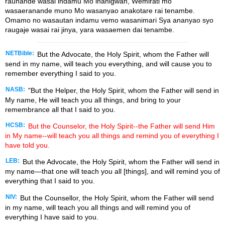
raunande wasai indamu Mo inanigwan, Wemirati mo
wasaeranande muno Mo wasanyao anakotare rai tenambe.
Omamo no wasautan indamu vemo wasanimari Sya ananyao syo
raugaje wasai rai jinya, yara wasaemen dai tenambe.
NETBible:
But the Advocate, the Holy Spirit, whom the Father will
send in my name, will teach you everything, and will cause you to
remember everything I said to you.
NASB:
"But the Helper, the Holy Spirit, whom the Father will send in
My name, He will teach you all things, and bring to your
remembrance all that I said to you.
HCSB:
But the Counselor, the Holy Spirit--the Father will send Him
in My name--will teach you all things and remind you of everything I
have told you.
LEB:
But the Advocate, the Holy Spirit, whom the Father will send in
my name—that one will teach you all [things], and will remind you of
everything that I said to you.
NIV:
But the Counsellor, the Holy Spirit, whom the Father will send
in my name, will teach you all things and will remind you of
everything I have said to you.