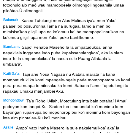
totoonulolalo mao̒ wau mamopoe̒ela olimongoli ngoa̒amila umaa
piloo̒taa-U̒ olimongoli.
Balantak:
Kasee Tutulungi men Alus Molinas iya'a men Yaku'
pa'ase' bo posuu'onna Tama na surugaa. Iamo a men bo
mimisiso'kon giigii' upa na ko'omuu ka' bo mompopo'inau'kon na
ko'omuu giigii' upa men Yaku' poko bantilkonmo.
Bambam:
Sapo' Penaba Maseho Ia la umpatudukoa' anna
napakilala ingganna indo puha kupaissanniangkoa', aka Ia siam
indo To la umpamoloikoa' la nasua sule Puang Allataala la
umbala'ä'.
Kaili Da'a:
Tapi ane Nosa Nagasa nu Alatala marata I'a kana
mompatuduki ka komi mpengele-ngele pade mompopatora ka komi
pura-pura nuapa to nitesaku ka komi. Sabana I'amo Topetulungi to
rapakau Umaku manjambei Aku.
Mongondow:
Ta'e Roho i Allah, Mototuḷung inta bain potabaí i Amaí
podoyon kon tangoi-Ku. Siadon tua i motunduí ko'i monimu kom
bayongan rupa-rupa bo moponorop bui ko'i monimu kom bayongan
inta aim pinota'au-Ku ko'i monimu.
Aralle:
Ampo' yato Inaha Masero la sule nakalemuikoa' aka' la