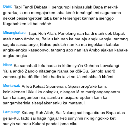
Dairi:
Tapi Tendi Dèbata i, pengurupi sinipasulak Bapa merkitè
gerarku, ia mo mengajarken taba kènè tersèngèt mi sagumama
dekket pessèngètken taba kènè tersèngèt karinana sienggo
Kugabahken idi bai ndènè.
Minangkabau:
Tapi, Roh Allah, Panolong nan ka di utuih dek Bapak
ateh namo Ambo tu, Baliau lah nan ka ma aja angku-angku tantang
sagalo sasuatunyo, Baliau pulolah nan ka ma ingekkan kabake
angku-angku kasadonyo, tantang apo nan lah Ambo ajakan kabake
angku-angku.
Nias:
Ba samahaõ fefu hadia ia khõmi ya'ia Geheha Lowalangi.
Ya'ia andrõ Zanolo nifatenge Nama ba dõi-Gu. Sanolo andrõ
zamasugi ba dõdõmi fefu hadia ia zi no U'ombakha'õ khõmi.
Mentawai:
Ai leú Ketsat Sipunenan, Sipasirorop'aké kam,
koiniakenen Ukkui ka oningku, niangan lé te masipangangantru
kam ka sangamberinia, samba masiparerepdem kam ka
sangamberinia sisegéakenenku ka matamui.
Lampung:
Kidang Ruh Allah, Sai Nulung sai haga diutus Bapa atas
gelar-Ku, Iado sai haga ngajar keti sunyinni rik ngingokko keti
sunyin sai radu Kukeni pandai jama niku.