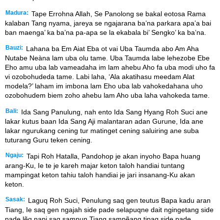
Madura:
Tape Errohna Allah, Se Panolong se bakal eotosa Rama
kalaban Tang nyama, jareya se ngajarana ba’na parkara apa’a bai
ban maenga’ ka ba’na pa-apa se la ekabala bi’ Sengko’ ka ba’na.
Bauzi:
Lahana ba Em Aiat Eba ot vai Uba Taumda abo Am Aha
Nutabe Neàna lam uba olu tame. Uba Taumda labe lehezobe Ebe
Eho amu uba lab vameadaha im lam ahebu Aho fa uba modi uho fa
vi ozobohudeda tame. Labi laha, ‘Ala akatihasu meedam Alat
modela?’ laham im imbona lam Eho uba lab vahokedahana uho
ozobohudem biem zoho ahebu lam Aho uba laha vahokeda tame.
Bali:
Ida Sang Panulung, nah ento Ida Sang Hyang Roh Suci ane
lakar kutus baan Ida Sang Aji malantaran adan Gurune, Ida ane
lakar ngurukang cening tur matinget cening saluiring ane suba
tuturang Guru teken cening.
Ngaju:
Tapi Roh Hatalla, Pandohop je akan inyoho Bapa huang
arang-Ku, Ie te je kareh majar keton taloh handiai tuntang
mampingat keton tahiu taloh handiai je jari insanang-Ku akan
keton.
Sasak:
Laguq Roh Suci, Penulung saq gen teutus Bapa kadu aran
Tiang, Ie saq gen ngajah side pade selapuqne dait ngingetang side
pade lẽq napi saq sampun Tiang sampẽang tipaq side pade.