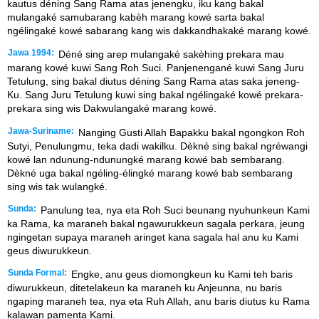
kautus déning Sang Rama atas jenengku, iku kang bakal
mulangaké samubarang kabèh marang kowé sarta bakal
ngélingaké kowé sabarang kang wis dakkandhakaké marang kowé.
Jawa 1994:
Déné sing arep mulangaké sakèhing prekara mau
marang kowé kuwi Sang Roh Suci. Panjenengané kuwi Sang Juru
Tetulung, sing bakal diutus déning Sang Rama atas saka jeneng-
Ku. Sang Juru Tetulung kuwi sing bakal ngélingaké kowé prekara-
prekara sing wis Dakwulangaké marang kowé.
Jawa-Suriname:
Nanging Gusti Allah Bapakku bakal ngongkon Roh
Sutyi, Penulungmu, teka dadi wakilku. Dèkné sing bakal ngréwangi
kowé lan ndunung-ndunungké marang kowé bab sembarang.
Dèkné uga bakal ngéling-élingké marang kowé bab sembarang
sing wis tak wulangké.
Sunda:
Panulung tea, nya eta Roh Suci beunang nyuhunkeun Kami
ka Rama, ka maraneh bakal ngawurukkeun sagala perkara, jeung
ngingetan supaya maraneh aringet kana sagala hal anu ku Kami
geus diwurukkeun.
Sunda Formal:
Engke, anu geus diomongkeun ku Kami teh baris
diwurukkeun, ditetelakeun ka maraneh ku Anjeunna, nu baris
ngaping maraneh tea, nya eta Ruh Allah, anu baris diutus ku Rama
kalawan pamenta Kami.