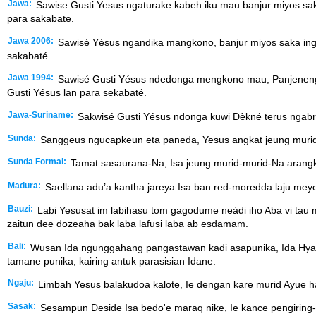
Jawa:
Sawise Gusti Yesus ngaturake kabeh iku mau banjur miyos sak
para sakabate.
Jawa 2006:
Sawisé Yésus ngandika mangkono, banjur miyos saka ing 
sakabaté.
Jawa 1994:
Sawisé Gusti Yésus ndedonga mengkono mau, Panjenengané
Gusti Yésus lan para sekabaté.
Jawa-Suriname:
Sakwisé Gusti Yésus ndonga kuwi Dèkné terus ngabra
Sunda:
Sanggeus ngucapkeun eta paneda, Yesus angkat jeung murid-mu
Sunda Formal:
Tamat sasaurana-Na, Isa jeung murid-murid-Na arangkat 
Madura:
Saellana adu’a kantha jareya Isa ban red-moredda laju meyo
Bauzi:
Labi Yesusat im labihasu tom gagodume neàdi iho Aba vi tau 
zaitun dee dozeaha bak laba lafusi laba ab esdamam.
Bali:
Wusan Ida ngunggahang pangastawan kadi asapunika, Ida Hyang Y
tamane punika, kairing antuk parasisian Idane.
Ngaju:
Limbah Yesus balakudoa kalote, Ie dengan kare murid Ayue ha
Sasak:
Sesampun Deside Isa bedo'e maraq nike, Ie kance pengiring-p