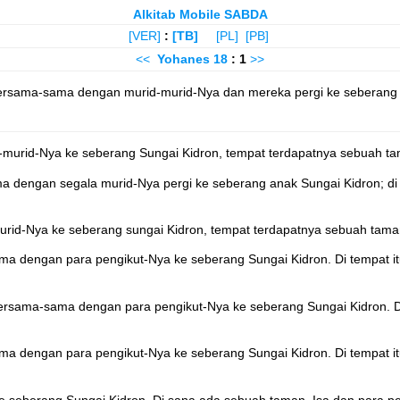
Alkitab Mobile SABDA
[VER]
:
[TB]
[PL]
[PB]
<<
Yohanes
18
: 1
>>
bersama-sama dengan murid-murid-Nya dan mereka pergi ke seberang su
id-murid-Nya ke seberang Sungai Kidron, tempat terdapatnya sebuah
a dengan segala murid-Nya pergi ke seberang anak Sungai Kidron; di 
urid-Nya ke seberang sungai Kidron, tempat terdapatnya sebuah tam
ama dengan para pengikut-Nya ke seberang Sungai Kidron. Di tempat 
 bersama-sama dengan para pengikut-Nya ke seberang Sungai Kidron. D
sama dengan para pengikut-Nya ke seberang Sungai Kidron. Di tempa
 ke seberang Sungai Kidron. Di sana ada sebuah taman. Isa dan para p