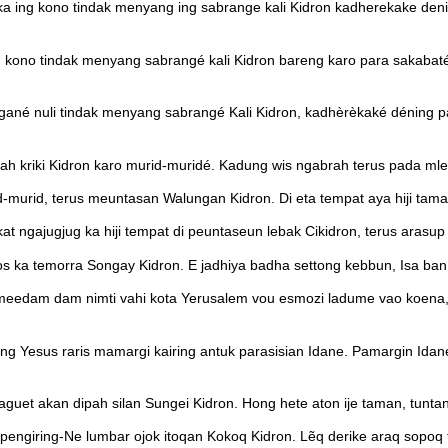
a ing kono tindak menyang ing sabrange kali Kidron kadherekake deni
kono tindak menyang sabrangé kali Kidron bareng karo para sakabaté.
 nuli tindak menyang sabrangé Kali Kidron, kadhèrèkaké déning para
h kriki Kidron karo murid-muridé. Kadung wis ngabrah terus pada mle
rid, terus meuntasan Walungan Kidron. Di eta tempat aya hiji taman,
ngajugjug ka hiji tempat di peuntaseun lebak Cikidron, terus arasup 
s ka temorra Songay Kidron. E jadhiya badha settong kebbun, Isa ban
meedam dam nimti vahi kota Yerusalem vou esmozi ladume vao koena, “
esus raris mamargi kairing antuk parasisian Idane. Pamargin Idane ng
guet akan dipah silan Sungei Kidron. Hong hete aton ije taman, tunt
engiring-Ne lumbar ojok itoqan Kokoq Kidron. Lẽq derike araq sopoq 