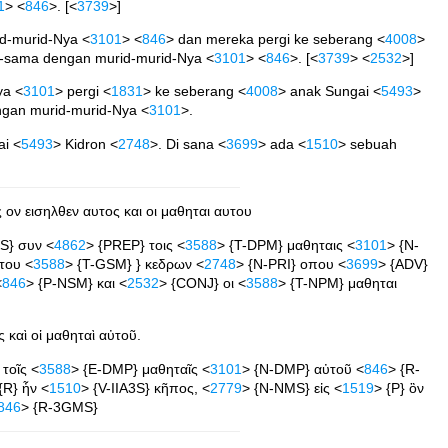
1
> <
846
>. [<
3739
>]
id-murid-Nya <
3101
> <
846
> dan mereka pergi ke seberang <
4008
>
a-sama dengan murid-murid-Nya <
3101
> <
846
>. [<
3739
> <
2532
>]
ya <
3101
> pergi <
1831
> ke seberang <
4008
> anak Sungai <
5493
>
engan murid-murid-Nya <
3101
>.
ai <
5493
> Kidron <
2748
>. Di sana <
3699
> ada <
1510
> sebuah
ον εισηλθεν αυτος και οι μαθηται αυτου
3S} συν <
4862
> {PREP} τοις <
3588
> {T-DPM} μαθηταις <
3101
> {N-
του <
3588
> {T-GSM} } κεδρων <
2748
> {N-PRI} οπου <
3699
> {ADV}
<
846
> {P-NSM} και <
2532
> {CONJ} οι <
3588
> {T-NPM} μαθηται
 καὶ οἱ μαθηταὶ αὐτοῦ.
 τοῖς <
3588
> {E-DMP} μαθηταῖς <
3101
> {N-DMP} αὐτοῦ <
846
> {R-
{R} ἦν <
1510
> {V-IIA3S} κῆπος, <
2779
> {N-NMS} εἰς <
1519
> {P} ὃν
846
> {R-3GMS}