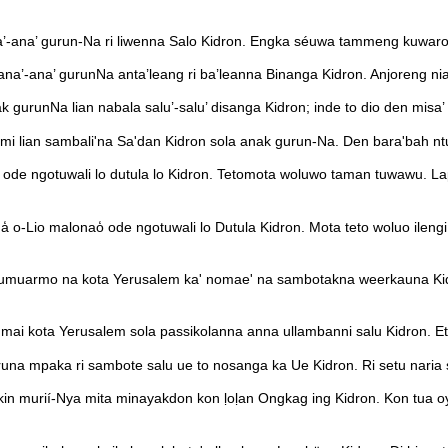
ana’ gurun-Na ri liwenna Salo Kidron. Engka séuwa tammeng kuwaro
a’-ana’ gurunNa anta’leang ri ba’leanna Binanga Kidron. Anjoreng nia’
urunNa lian nabala salu’-salu’ disanga Kidron; inde to dio den misa’
lian sambali'na Sa'dan Kidron sola anak gurun-Na. Den bara'bah ntu
ao ode ngotuwali lo dutula lo Kidron. Tetomota woluwo taman tuwawu. 
dua̒ o-Lio malonao̒ ode ngotuwali lo Dutula Kidron. Mota teto woluo ile
umuarmo na kota Yerusalem ka' nomae' na sambotakna weerkauna Kidron
 kota Yerusalem sola passikolanna anna ullambanni salu Kidron. Eta 
a mpaka ri sambote salu ue to nosanga ka Ue Kidron. Ri setu naria
urií-Nya mita minayakdon kon ḷoḷan Ongkag ing Kidron. Kon tua oyui