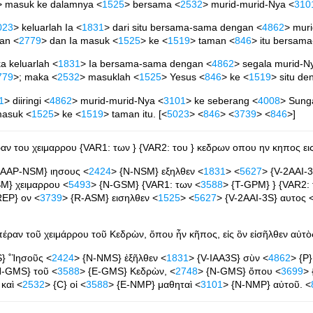
> masuk ke dalamnya <
1525
> bersama <
2532
> murid-murid-Nya <
310
023
> keluarlah Ia <
1831
> dari situ bersama-sama dengan <
4862
> mur
an <
2779
> dan Ia masuk <
1525
> ke <
1519
> taman <
846
> itu bersam
a keluarlah <
1831
> Ia bersama-sama dengan <
4862
> segala murid-N
779
>; maka <
2532
> masuklah <
1525
> Yesus <
846
> ke <
1519
> situ d
1
> diiringi <
4862
> murid-murid-Nya <
3101
> ke seberang <
4008
> Sung
masuk <
1525
> ke <
1519
> taman itu. [<
5023
> <
846
> <
3739
> <
846
>]
αν του χειμαρρου {VAR1: των } {VAR2: του } κεδρων οπου ην κηπος εις 
2AAP-NSM} ιησους <
2424
> {N-NSM} εξηλθεν <
1831
> <
5627
> {V-2AAI-
M} χειμαρρου <
5493
> {N-GSM} {VAR1: των <
3588
> {T-GPM} } {VAR2: 
REP} ον <
3739
> {R-ASM} εισηλθεν <
1525
> <
5627
> {V-2AAI-3S} αυτος 
έραν τοῦ χειμάρρου τοῦ Κεδρὼν, ὅπου ἦν κῆπος, εἰς ὃν εἰσῆλθεν αὐτὸς
} ˚Ἰησοῦς <
2424
> {N-NMS} ἐξῆλθεν <
1831
> {V-IAA3S} σὺν <
4862
> {P}
N-GMS} τοῦ <
3588
> {E-GMS} Κεδρὼν, <
2748
> {N-GMS} ὅπου <
3699
> 
καὶ <
2532
> {C} οἱ <
3588
> {E-NMP} μαθηταὶ <
3101
> {N-NMP} αὐτοῦ. <