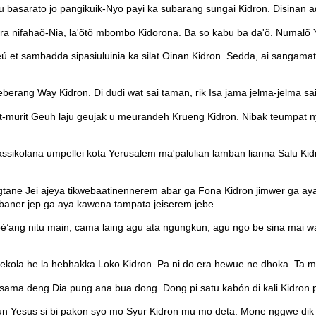
basarato jo pangikuik-Nyo payi ka subarang sungai Kidron. Disinan a
 nifahaõ-Nia, la'õtõ mbombo Kidorona. Ba so kabu ba da'õ. Numalõ 
leú et sambadda sipasiuluinia ka silat Oinan Kidron. Sedda, ai sanga
berang Way Kidron. Di dudi wat sai taman, rik Isa jama jelma-jelma sai
murit Geuh laju geujak u meurandeh Krueng Kidron. Nibak teumpat n
kolana umpellei kota Yerusalem ma'palulian lamban lianna Salu Kid
e Jei ajeya tikwebaatinennerem abar ga Fona Kidron jimwer ga aya awe
abaner jep ga aya kawena tampata jeiserem jebe.
pé’ang nitu main, cama laing agu ata ngungkun, agu ngo be sina mai w
hekola he la hebhakka Loko Kidron. Pa ni do era hewue ne dhoka. Ta 
ama deng Dia pung ana bua dong. Dong pi satu kabón di kali Kidron p
Yefun Yesus si bi pakon syo mo Syur Kidron mu mo deta. Mone nggwe di