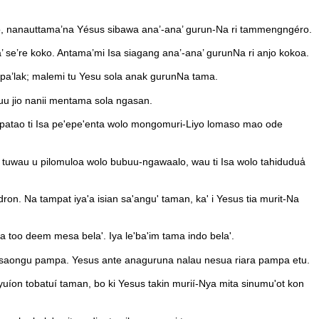
, nanauttama’na Yésus sibawa ana’-ana’ gurun-Na ri tammengngéro.
 se’re koko. Antama’mi Isa siagang ana’-ana’ gurunNa ri anjo kokoa.
 pa’lak; malemi tu Yesu sola anak gurunNa tama.
u jio nanii mentama sola ngasan.
Lapatao ti Isa pe'epe'enta wolo mongomuri-Liyo lomaso mao ode
ngi tuwau u pilomuloa wolo bubuu-ngawaalo, wau ti Isa wolo tahidudua̒
. Na tampat iya'a isian sa'angu' taman, ka' i Yesus tia murit-Na
too deem mesa bela'. Iya le'ba'im tama indo bela'.
 saongu pampa. Yesus ante anaguruna nalau nesua riara pampa etu.
́on tobatuí taman, bo ki Yesus takin murií-Nya mita sinumu'ot kon