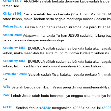
Klinkert 1879:
ARAKIAN satelah berkata demikian kaloewarlah Isa de
taman itoe.
Klinkert 1863:
Serta soedah Jesoes berkata {2Sa 15:28; Mat 26:36; Mar
satoe kebon, maka Toehan serta segala moeridnja masoek dalem ito
Melayu Baba:
Bila Isa sudah habis chakap ini smoa, dia pergi kluar 
Ambon Draft:
Adapawn, manakala Tu-han JESUS sudahlah bilang bagitu
bersama-sama dengan murid-muridnja.
Keasberry 1853:
BURMULA sutlah sudah Isa berkata kata akan sagala 
kubon, maka masoklah Isa surta murid muridnya kudalam kubon itu.
Keasberry 1866:
BŬRMULA sŭtlah sudah Isa bŭrkata kata akan sagala 
kŭbon, lalu masoklah Isa sŭrta murid muridnya kŭdalam kŭbon itu.
Leydekker Draft:
Satelah sudah Xisaj katakan segala perkara 'ini, ma
nja.
AVB:
Setelah berdoa demikian, Yesus pergi diiringi murid-murid-Ny
Iban:
Lebuh Jesus udah badu besampi, Iya enggau sida murid Iya lalu
AYT ITL:
Setelah Yesus <
2424
> mengatakan <
2036
> hal-hal ini <
502