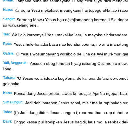
Aralle:
Tahpana puha ma'sambayang Puang Yesus, ya' sika mengkalaon
Napu:
Karoona Yesu mekakae, meangkami hai topeguruNa lao i raoa 
Sangir:
Sarạeng Mawu Yesus bọu nẹ̌kal᷊iomaneng kerene, i Sie ringa
su wawaelang ene.
Taa:
Wali ojo karoonya i Yesu makai-kai etu, Ia mayoko sindarandara 
Rote:
Yesus hule-haladoi basa nae leondia boema, no ana manatunga na
Galela:
O Yesus wosumbayang wosibolo de Una de Awi muri-muri gena
Yali, Angguruk:
Yesusen obog toho ari hiyag isibareg Otsi men o inowen
libag.
Tabaru:
'O Yesus wolahidoaka koge'ena, deika 'una de 'awi do-domot
ge'enaka.
Karo:
Kenca dung Jesus ertoto, lawes Ia ras ajar-AjarNa ngepar Lau 
Simalungun:
Jadi dob ihatahon Jesus sonai, misir ma Ia rap pakon sus
Toba:
(I.) Jadi dung didok Jesus songon i, ruar ma Ibana rap dohot a
Dairi:
Enggo kessa pul isodipken Jesus bagidi, laus mo Ia rebbak dekk