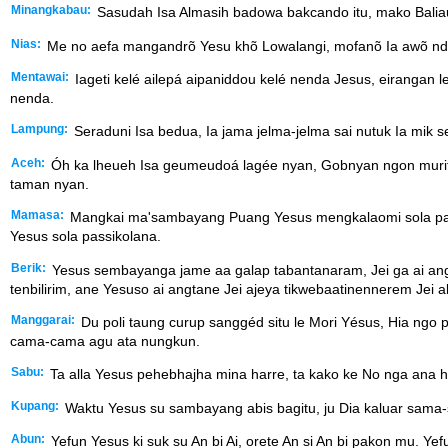
Minangkabau:
Sasudah Isa Almasih badowa bakcando itu, mako Baliau 
Nias:
Me no aefa mangandrõ Yesu khõ Lowalangi, mofanõ Ia awõ ndra
Mentawai:
Iageti kelé ailepá aipaniddou kelé nenda Jesus, eirangan 
nenda.
Lampung:
Seraduni Isa bedua, Ia jama jelma-jelma sai nutuk Ia mik se
Aceh:
Óh ka lheueh Isa geumeudoá lagée nyan, Gobnyan ngon murit-
taman nyan.
Mamasa:
Mangkai ma'sambayang Puang Yesus mengkalaomi sola passi
Yesus sola passikolana.
Berik:
Yesus sembayanga jame aa galap tabantanaram, Jei ga ai angtan
tenbilirim, ane Yesuso ai angtane Jei ajeya tikwebaatinennerem Jei 
Manggarai:
Du poli taung curup sanggéd situ le Mori Yésus, Hia ngo 
cama-cama agu ata nungkun.
Sabu:
Ta alla Yesus pehebhajha mina harre, ta kako ke No nga ana 
Kupang:
Waktu Yesus su sambayang abis bagitu, ju Dia kaluar sama-s
Abun:
Yefun Yesus ki suk su An bi Ai, orete An si An bi pakon mu. 