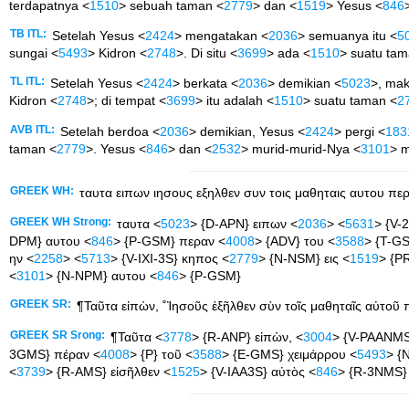
terdapatnya <
1510
> sebuah taman <
2779
> dan <
1519
> Yesus <
846
TB ITL:
Setelah Yesus <
2424
> mengatakan <
2036
> semuanya itu <
5
sungai <
5493
> Kidron <
2748
>. Di situ <
3699
> ada <
1510
> suatu tam
TL ITL:
Setelah Yesus <
2424
> berkata <
2036
> demikian <
5023
>, mak
Kidron <
2748
>; di tempat <
3699
> itu adalah <
1510
> suatu taman <
2
AVB ITL:
Setelah berdoa <
2036
> demikian, Yesus <
2424
> pergi <
183
taman <
2779
>. Yesus <
846
> dan <
2532
> murid-murid-Nya <
3101
> 
GREEK WH:
ταυτα ειπων ιησους εξηλθεν συν τοις μαθηταις αυτου περ
GREEK WH Strong:
ταυτα <
5023
> {D-APN} ειπων <
2036
> <
5631
> {V-
DPM} αυτου <
846
> {P-GSM} περαν <
4008
> {ADV} του <
3588
> {T-GS
ην <
2258
> <
5713
> {V-IXI-3S} κηπος <
2779
> {N-NSM} εις <
1519
> {P
<
3101
> {N-NPM} αυτου <
846
> {P-GSM}
GREEK SR:
¶Ταῦτα εἰπὼν, ˚Ἰησοῦς ἐξῆλθεν σὺν τοῖς μαθηταῖς αὐτοῦ π
GREEK SR Srong:
¶Ταῦτα <
3778
> {R-ANP} εἰπὼν, <
3004
> {V-PAANMS
3GMS} πέραν <
4008
> {P} τοῦ <
3588
> {E-GMS} χειμάρρου <
5493
> {
<
3739
> {R-AMS} εἰσῆλθεν <
1525
> {V-IAA3S} αὐτὸς <
846
> {R-3NMS} 