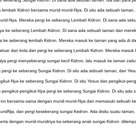
rang lembah Kidron bersama murid-murid-Nya. Di situ ada sebuah tama
murid-Nya. Mereka pergi ke seberang Lembah Kidron. Di sana ada seb
-Nya ke seberang Lembah Kidron. Di sana ada sebuah taman dan mere
a ke seberang lembah Kidron. Mereka masuk ke taman yang ada di dae
eluar dari kota dan pergi ke seberang Lembah Kidron. Mereka masuk k
a pergi menyeberangi sungai kecil Kidron, lalu masuk ke taman zaitu
 pergi ke seberang Sungai Kidron. Di situ ada sebuah taman, dan Yes
gikut-Nya ke seberang Sungai Kidron. Di situ Yesus dan pengikut-pe
 pengikut-pengikut-Nya pergi ke seberang Sungai Kidron. Di situ ada
dron bersama-sama dengan murid-murid-Nya dan memasuki sebuah ke
ridNja, dan pergi keseberang sungai Kedron. Ada disitu suatu taman
eserta dengan murid-muridnya ka-seberang anak sungai Kidron: ditemp