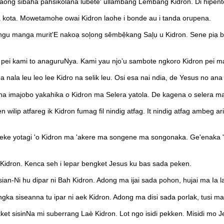
g sibaha pahsikolana lubete' ullambang Lembäng Kidron. Di hipentoo 
kota. Mowetamohe owai Kidron laohe i bonde au i tanda orupena.
ngu manga murit'E nakoạ sol᷊ong sěmbẹ̌kang Sal᷊ụ u Kidron. Sene pi
pei kami to anaguruNya. Kami yau njo’u sambote ngkoro Kidron pei masu
la leu leo lee Kidro na selik leu. Osi esa nai ndia, de Yesus no ana 
 imajobo yakahika o Kidron ma Selera yatola. De kagena o selera 
 wilip atfareg ik Kidron fumag fil nindig atfag. It nindig atfag ambeg
eke yotagi 'o Kidron ma 'akere ma songene ma songonaka. Ge'enaka 'o
Kidron. Kenca seh i lepar bengket Jesus ku bas sada peken.
ian-Ni hu dipar ni Bah Kidron. Adong ma ijai sada pohon, hujai ma Ia 
ngka siseanna tu ipar ni aek Kidron. Adong ma disi sada porlak, tusi m
et sisinNa mi suberrang Laè Kidron. Lot ngo isidi pekken. Misidi mo J