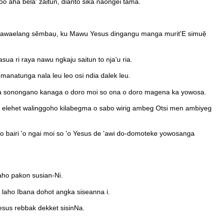
aha bela' zaitun, dianto sika naongei tama.
ạ bawaelang sěmbaụ, ku Mawu Yesus dingangu manga murit'E simuẹ̌
a ri raya nawu ngkaju saitun to nja’u ria.
manatunga nala leu leo osi ndia dalek leu.
ma sonongano kanaga o doro moi so ona o doro magena ka yowosa.
 ari elehet walinggoho kilabegma o sabo wirig ambeg Otsi men ambiyeg
 bairi 'o ngai moi so 'o Yesus de 'awi do-domoteke yowosanga
laho pakon susian-Ni.
a laho Ibana dohot angka siseanna i.
esus rebbak dekket sisinNa.