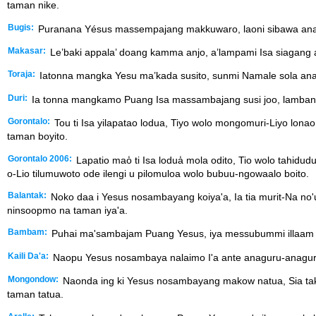
taman nike.
Bugis:
Puranana Yésus massempajang makkuwaro, laoni sibawa ana’-
Makasar:
Le’baki appala’ doang kamma anjo, a’lampami Isa siagang an
Toraja:
Iatonna mangka Yesu ma’kada susito, sunmi Namale sola anak g
Duri:
Ia tonna mangkamo Puang Isa massambajang susi joo, lambanmi 
Gorontalo:
Tou ti Isa yilapatao lodua, Tiyo wolo mongomuri-Liyo lon
taman boyito.
Gorontalo 2006:
Lapatio mao̒ ti Isa lodua̒ mola odito, Tio wolo tahidu
o-Lio tilumuwoto ode ilengi u pilomuloa wolo bubuu-ngowaalo boito.
Balantak:
Noko daa i Yesus nosambayang koiya'a, Ia tia murit-Na no'
ninsoopmo na taman iya'a.
Bambam:
Puhai ma'sambajam Puang Yesus, iya messubummi illaam mai
Kaili Da'a:
Naopu Yesus nosambaya nalaimo I'a ante anaguru-anagurun
Mongondow:
Naonda ing ki Yesus nosambayang makow natua, Sia takin m
taman tatua.