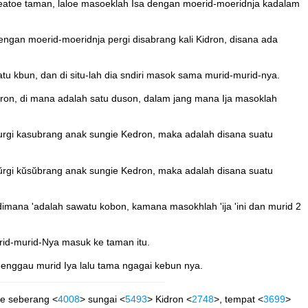
eatoe taman, laloe masoeklah Isa dengan moerid-moeridnja kadalam
engan moerid-moeridnja pergi disabrang kali Kidron, disana ada
tu kbun, dan di situ-lah dia sndiri masok sama murid-murid-nya.
ron, di mana adalah satu duson, dalam jang mana Ija masoklah
purgi kasubrang anak sungie Kedron, maka adalah disana suatu
pŭrgi kŭsŭbrang anak sungie Kedron, maka adalah disana suatu
dimana 'adalah sawatu kobon, kamana masokhlah 'ija 'ini dan murid 2
rid-murid-Nya masuk ke taman itu.
 enggau murid Iya lalu tama ngagai kebun nya.
ke seberang <
4008
> sungai <
5493
> Kidron <
2748
>, tempat <
3699
>