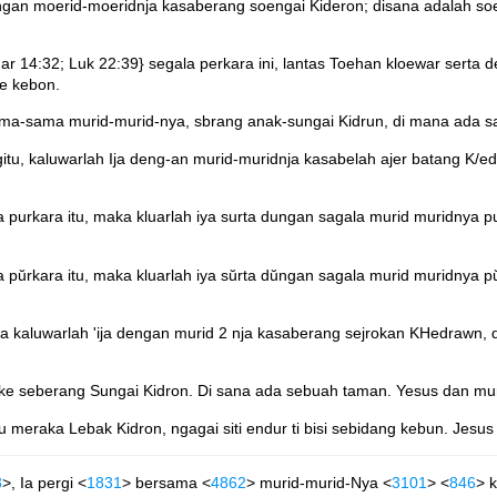
ngan moerid-moeridnja kasaberang soengai Kideron; disana adalah so
 14:32; Luk 22:39} segala perkara ini, lantas Toehan kloewar serta d
e kebon.
sama-sama murid-murid-nya, sbrang anak-sungai Kidrun, di mana ada sa
, kaluwarlah Ija deng-an murid-muridnja kasabelah ajer batang K/ed
purkara itu, maka kluarlah iya surta dungan sagala murid muridnya 
pŭrkara itu, maka kluarlah iya sŭrta dŭngan sagala murid muridnya 
ka kaluwarlah 'ija dengan murid 2 nja kasaberang sejrokan KHedrawn, 
a ke seberang Sungai Kidron. Di sana ada sebuah taman. Yesus dan mu
 meraka Lebak Kidron, ngagai siti endur ti bisi sebidang kebun. Jesus
3
>, Ia pergi <
1831
> bersama <
4862
> murid-murid-Nya <
3101
> <
846
> 