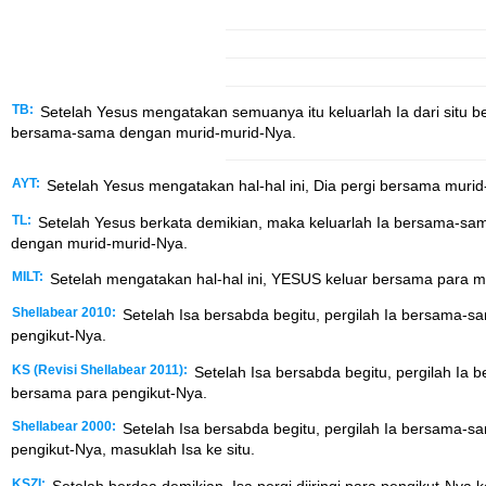
TB:
Setelah Yesus mengatakan semuanya itu keluarlah Ia dari situ 
bersama-sama dengan murid-murid-Nya.
AYT:
Setelah Yesus mengatakan hal-hal ini, Dia pergi bersama mur
TL:
Setelah Yesus berkata demikian, maka keluarlah Ia bersama-sam
dengan murid-murid-Nya.
MILT:
Setelah mengatakan hal-hal ini, YESUS keluar bersama para m
Shellabear 2010:
Setelah Isa bersabda begitu, pergilah Ia bersama-s
pengikut-Nya.
KS (Revisi Shellabear 2011):
Setelah Isa bersabda begitu, pergilah Ia
bersama para pengikut-Nya.
Shellabear 2000:
Setelah Isa bersabda begitu, pergilah Ia bersama-
pengikut-Nya, masuklah Isa ke situ.
KSZI:
Setelah berdoa demikian, Isa pergi diiringi para pengikut-Nya