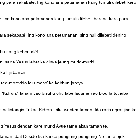
ng para sakabate. Ing kono ana patamanan kang tumuli dilebeti karo
 Ing kono ana patamanan kang tumuli dilebeti bareng karo para
 sekabaté. Ing kono ana petamanan, sing nuli dilebeti déning
bu nang kebon olèf.
 sarta Yesus lebet ka dinya jeung murid-murid.
ka hiji taman.
 red-moredda laju maso’ ka kebbun jareya.
Kidron,” laham vao bisuhu ohu labe ladume vao biou fa tot iuba
lintangin Tukad Kidron. Irika wenten taman. Ida raris ngranjing ka
ang Yesus dengan kare murid Ayue tame akan taman te.
taman, dait Deside Isa kance pengiring-pengiring-Ne tame ojok