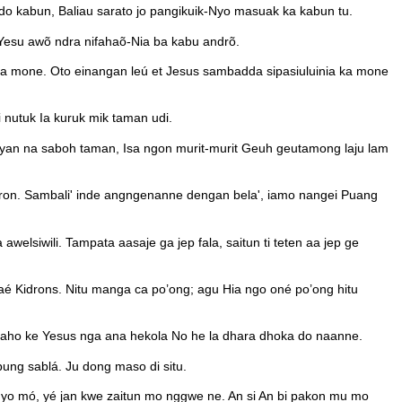
do kabun, Baliau sarato jo pangikuik-Nyo masuak ka kabun tu.
Yesu awõ ndra nifahaõ-Nia ba kabu andrõ.
mata mone. Oto einangan leú et Jesus sambadda sipasiuluinia ka mone
 nutuk Ia kuruk mik taman udi.
yan na saboh taman, Isa ngon murit-murit Geuh geutamong laju lam
ron. Sambali' inde angngenanne dengan bela', iamo nangei Puang
lsiwili. Tampata aasaje ga jep fala, saitun ti teten aa jep ge
aé Kidrons. Nitu manga ca po’ong; agu Hia ngo oné po’ong hitu
maho ke Yesus nga ana hekola No he la dhara dhoka do naanne.
ung sablá. Ju dong maso di situ.
k yo mó, yé jan kwe zaitun mo nggwe ne. An si An bi pakon mu mo