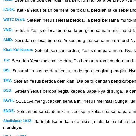
KSKK:
Ketika Yesus telah berhenti berbicara, pergilah Ia ke sebe
WBTC Draft:
Setelah Yesus selesai berdoa, Ia pergi bersama murid-
VMD:
Setelah Yesus selesai berdoa, Ia pergi bersama murid-murid
AMD:
Sesudah selesai berdoa, Yesus pergi bersama murid-murid-Ny
Kitab Kehidupan:
Setelah selesai berdoa, Yesus dan para murid-Nya k
TSI:
Sesudah Yesus selesai berdoa, Dia bersama kami murid-murid-Ny
BIS:
Sesudah Yesus berdoa begitu, Ia dengan pengikut-pengikut-Nya
TMV:
Setelah Yesus berdoa demikian, Dia pergi dengan pengikut-pen
BSD:
Setelah Yesus berdoa begitu kepada Bapa-Nya di surga, Ia dan
FAYH:
SELESAI mengucapkan semua ini, Yesus melintasi Sungai Ki
ENDE:
Setelah bersabda demikian, Jesuspun keluar bersama para mu
Shellabear 1912:
Sa-telah Isa berkata demikian, maka keluarlah ia b
muridnya.