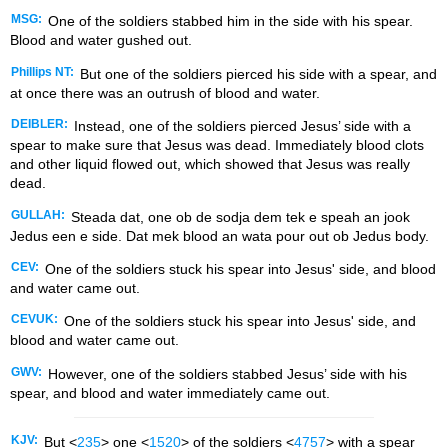
MSG:
One of the soldiers stabbed him in the side with his spear.
Blood and water gushed out.
Phillips NT:
But one of the soldiers pierced his side with a spear, and
at once there was an outrush of blood and water.
DEIBLER:
Instead, one of the soldiers pierced Jesus’ side with a
spear to make sure that Jesus was dead. Immediately blood clots
and other liquid flowed out, which showed that Jesus was really
dead.
GULLAH:
Steada dat, one ob de sodja dem tek e speah an jook
Jedus een e side. Dat mek blood an wata pour out ob Jedus body.
CEV:
One of the soldiers stuck his spear into Jesus' side, and blood
and water came out.
CEVUK:
One of the soldiers stuck his spear into Jesus' side, and
blood and water came out.
GWV:
However, one of the soldiers stabbed Jesus’ side with his
spear, and blood and water immediately came out.
KJV:
But <
235
> one <
1520
> of the soldiers <
4757
> with a spear