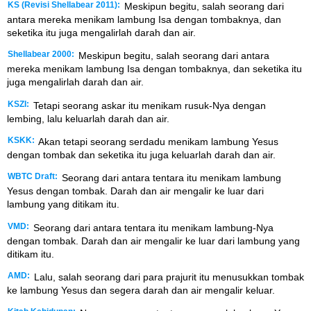
KS (Revisi Shellabear 2011):
Meskipun begitu, salah seorang dari
antara mereka menikam lambung Isa dengan tombaknya, dan
seketika itu juga mengalirlah darah dan air.
Shellabear 2000:
Meskipun begitu, salah seorang dari antara
mereka menikam lambung Isa dengan tombaknya, dan seketika itu
juga mengalirlah darah dan air.
KSZI:
Tetapi seorang askar itu menikam rusuk-Nya dengan
lembing, lalu keluarlah darah dan air.
KSKK:
Akan tetapi seorang serdadu menikam lambung Yesus
dengan tombak dan seketika itu juga keluarlah darah dan air.
WBTC Draft:
Seorang dari antara tentara itu menikam lambung
Yesus dengan tombak. Darah dan air mengalir ke luar dari
lambung yang ditikam itu.
VMD:
Seorang dari antara tentara itu menikam lambung-Nya
dengan tombak. Darah dan air mengalir ke luar dari lambung yang
ditikam itu.
AMD:
Lalu, salah seorang dari para prajurit itu menusukkan tombak
ke lambung Yesus dan segera darah dan air mengalir keluar.