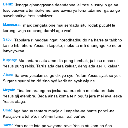
Berik:
Jengga ginanggwana daamfenna jei Yesus usuyup ga aa
fosolbaswena tumbakeme, ane aawisi yo fona tatarmer ga aa ge
suwebaatitye Yesusminiwer.
Manggarai:
maik cengata oné mai serdadu situ rodak pucuN le
korung; wiga concang daraN agu waé.
Sabu:
Tapulara ri heddau ngati horodhadhu do na harre ta tabbho
ke ne hibi-bhoro Yesus ri kepoke, moko ta mili dhangnge ke ne ei-
lanynyo-raa.
Kupang:
Ma tantara satu ame dia pung tombak, ju tusu maso di
Yesus pung rebis. Tarús ada dara kaluar, deng ada aer ju kaluar.
Abun:
Sarewo yesukmise ge dik yo syer Yefun Yesus syak su yor.
Sugane syur si An dé sino syé kadit An syak wip ne.
Meyah:
Tina tentara egens jeska rua era efen meitefa oroduis
Yesus gij efembra. Beda ainsa koma tein ogufu jera mei eya jeska
Yesus efaga.
Uma:
Aga hadua tantara mpojalo lumpeha-na hante ponci'-na.
Karajalo-na tohe'e, mo'ili-mi tumai raa' pai' ue.
Yawa:
Yara naite inta po weyame rave Yesus atukam no Apa