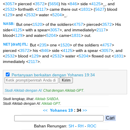
<
3057
> pierced <
3572
> (
5656
) his <
846
> side <
4125
>_, and
<
2532
> forthwith <
2117
> came there out <
1831
> (
5627
) blood
<
129
> and <
2532
> water <
5204
>_.
NASB:
But one<
1520
> of the soldiers<
4757
> pierced<
3572
> His
side<
4125
> with a spear<
3057
>, and immediately<
2117
>
blood<
129
> and water<
5204
> came<
1831
> out.
NET [draft] ITL:
But <
235
> one <
1520
> of the soldiers <
4757
>
pierced <
3572
> his <
846
> side <
4125
> with a spear <
3057
>, and
<
2532
> blood <
129
> and <
2532
> water <
5204
> flowed out <
1831
>
immediately <
2117
>.
Pertanyaan berkaitan dengan Yohanes 19:34
Kirim
Studi Alkitab dengan AI:
Chat dengan Alkitab GPT
.
Studi lengkap, lihat:
Alkitab SABDA
.
Studi Alkitab dengan AI:
Alkitab GPT
.
<<
Yohanes
19
: 34
>>
Bahan Renungan:
SH
-
RH
-
ROC