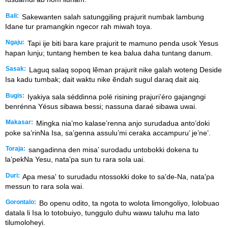
Bali:
Sakewanten salah satunggiling prajurit numbak lambung
Idane tur pramangkin ngecor rah miwah toya.
Ngaju:
Tapi ije biti bara kare prajurit te mamuno penda usok Yesus
hapan lunju; tuntang hemben te kea balua daha tuntang danum.
Sasak:
Laguq salaq sopoq lẽman prajurit nike galah woteng Deside
Isa kadu tumbak; dait waktu nike ẽndah sugul daraq dait aiq.
Bugis:
Iyakiya sala séddinna polé risining prajuri’éro gajangngi
benrénna Yésus sibawa bessi; nassuna daraé sibawa uwai.
Makasar:
Mingka nia’mo kalase’renna anjo surudadua anto’doki
poke sa’rinNa Isa, sa’genna assulu’mi ceraka accampuru’ je’ne’.
Toraja:
sangadinna den misa’ surodadu untobokki dokena tu
la’pekNa Yesu, nata’pa sun tu rara sola uai.
Duri:
Apa mesa' to surudadu ntossokki doke to sa'de-Na, nata'pa
messun to rara sola wai.
Gorontalo:
Bo openu odito, ta ngota to wolota limongoliyo, lolobuao
datala li Isa lo totobuiyo, tunggulo duhu wawu taluhu ma lato
tilumoloheyi.