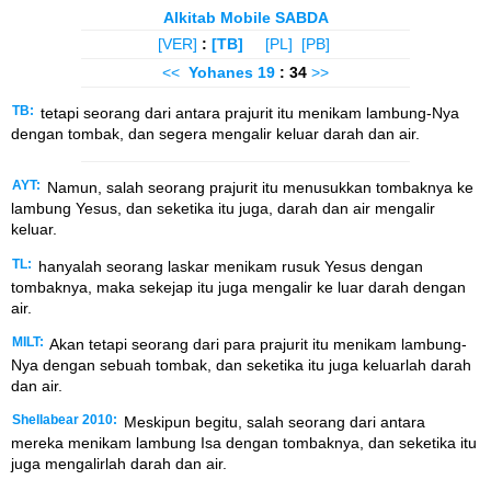
Alkitab Mobile SABDA
[VER]
:
[TB]
[PL]
[PB]
<<
Yohanes
19
: 34
>>
TB:
tetapi seorang dari antara prajurit itu menikam lambung-Nya
dengan tombak, dan segera mengalir keluar darah dan air.
AYT:
Namun, salah seorang prajurit itu menusukkan tombaknya ke
lambung Yesus, dan seketika itu juga, darah dan air mengalir
keluar.
TL:
hanyalah seorang laskar menikam rusuk Yesus dengan
tombaknya, maka sekejap itu juga mengalir ke luar darah dengan
air.
MILT:
Akan tetapi seorang dari para prajurit itu menikam lambung-
Nya dengan sebuah tombak, dan seketika itu juga keluarlah darah
dan air.
Shellabear 2010:
Meskipun begitu, salah seorang dari antara
mereka menikam lambung Isa dengan tombaknya, dan seketika itu
juga mengalirlah darah dan air.