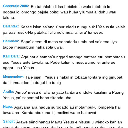
Gorontalo 2006:
Bo tutua̒lobu li Isa hebiletui̒o wolo totobuo̒ lo
ngotaalio lomongo pajule boito; wau hua̒a yilumualai duhu wau
taluhu.
Balantak:
Kasee isian sa'angu' surudadu nungusuk i Yesus tia kalait
paraas rusuk-Na pataka liuliu no'umuar a rara' tia weer.
Bambam:
Sapo' deem di mesa sohodadu umbunoi sa'dena, iya
tappa messubum haha sola uwai.
Kaili Da'a:
Aga naria samba'a nggari tatongo tantara etu nombatosu
usu Yesus ante tawalana. Pade kaliu-liu nesuwumo lei ante ue
nggari usu Yesus.
Mongondow:
Ta'e sian i Yesus sinakuḷ in tobatuí tontara ing ginubat;
daí iḷumuaidon in duguí bo tubig.
Aralle:
Ampo' mesa di alla'na yato tantara undoke kasihinna Puang
Yesus, ya' sohommi haha sitonda uhai.
Napu:
Agayana ara hadua surodado au motambuku lompeNa hai
tawalana. Karatambukuna iti, moilimi wahe hai owai.
Sangir:
Arawe sěndihangu Mawu Yesus e nisusụ u wěngko kahian
sěngkatau wọu manga sordado ene; kụ nẹ̌boangke raha laụ u akẹ.