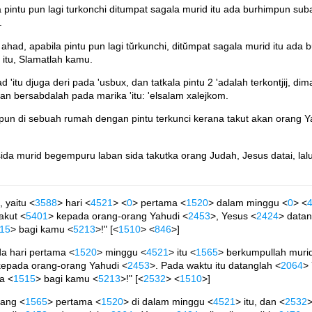
a pintu pun lagi turkonchi ditumpat sagala murid itu ada burhimpun sub
.
ri ahad, apabila pintu pun lagi tŭrkunchi, ditŭmpat sagala murid itu ad
a itu, Slamatlah kamu.
d 'itu djuga deri pada 'usbux, dan tatkala pintu 2 'adalah terkontjij, 
an bersabdalah pada marika 'itu: 'elsalam xalejkom.
pun di sebuah rumah dengan pintu terkunci kerana takut akan orang Ya
ida murid begempuru laban sida takutka orang Judah, Jesus datai, lalu
, yaitu <
3588
> hari <
4521
> <
0
> pertama <
1520
> dalam minggu <
0
> <
akut <
5401
> kepada orang-orang Yahudi <
2453
>, Yesus <
2424
> datan
15
> bagi kamu <
5213
>!" [<
1510
> <
846
>]
a hari pertama <
1520
> minggu <
4521
> itu <
1565
> berkumpullah muri
kepada orang-orang Yahudi <
2453
>. Pada waktu itu datanglah <
2064
>
a <
1515
> bagi kamu <
5213
>!" [<
2532
> <
1510
>]
yang <
1565
> pertama <
1520
> di dalam minggu <
4521
> itu, dan <
2532
>