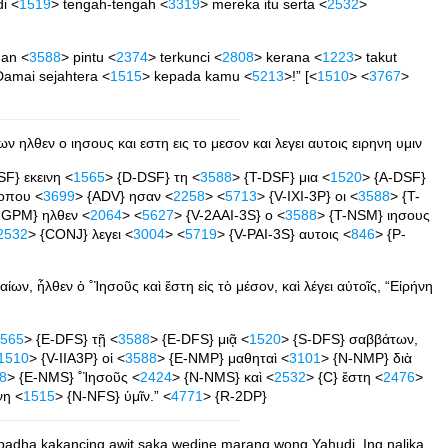
di <
1519
> tengah-tengah <
3319
> mereka itu serta <
2532
>
an <
3588
> pintu <
2374
> terkunci <
2808
> kerana <
1223
> takut
Damai sejahtera <
1515
> kepada kamu <
5213
>!” [<
1510
> <
3767
>
ηλθεν ο ιησους και εστη εις το μεσον και λεγει αυτοις ειρηνη υμιν
SF} εκεινη <
1565
> {D-DSF} τη <
3588
> {T-DSF} μια <
1520
> {A-DSF}
οπου <
3699
> {ADV} ησαν <
2258
> <
5713
> {V-IXI-3P} οι <
3588
> {T-
-GPM} ηλθεν <
2064
> <
5627
> {V-2AAI-3S} ο <
3588
> {T-NSM} ιησους
2532
> {CONJ} λεγει <
3004
> <
5719
> {V-PAI-3S} αυτοις <
846
> {P-
, ἦλθεν ὁ ˚Ἰησοῦς καὶ ἔστη εἰς τὸ μέσον, καὶ λέγει αὐτοῖς, “Εἰρήνη
565
> {E-DFS} τῇ <
3588
> {E-DFS} μιᾷ <
1520
> {S-DFS} σαββάτων,
1510
> {V-IIA3P} οἱ <
3588
> {E-NMP} μαθηταὶ <
3101
> {N-NMP} διὰ
8
> {E-NMS} ˚Ἰησοῦς <
2424
> {N-NMS} καὶ <
2532
> {C} ἔστη <
2476
>
νη <
1515
> {N-NFS} ὑμῖν.” <
4771
> {R-2DP}
padha kakancing awit saka wedine marang wong Yahudi. Ing nalika