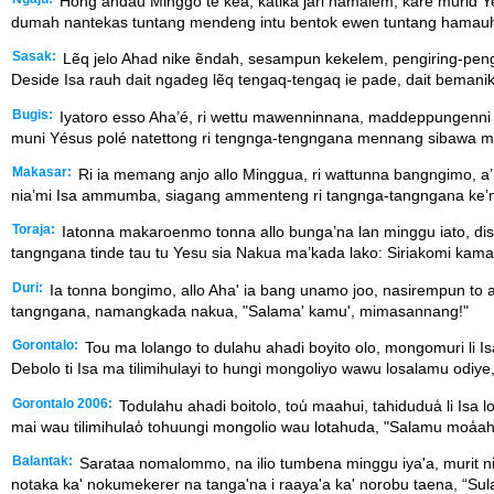
Hong andau Minggo te kea, katika jari hamalem, kare murid
dumah nantekas tuntang mendeng intu bentok ewen tuntang hamauh,
Sasak:
Lẽq jelo Ahad nike ẽndah, sesampun kekelem, pengiring-peng
Deside Isa rauh dait ngadeg lẽq tengaq-tengaq ie pade, dait bemani
Bugis:
Iyatoro esso Aha’é, ri wettu mawenninnana, maddeppungenni a
muni Yésus polé natettong ri tengnga-tengngana mennang sibawa m
Makasar:
Ri ia memang anjo allo Minggua, ri wattunna bangngimo, a’ra
nia’mi Isa ammumba, siagang ammenteng ri tangnga-tangngana ke’
Toraja:
Iatonna makaroenmo tonna allo bunga’na lan minggu iato, dis
tangngana tinde tau tu Yesu sia Nakua ma’kada lako: Siriakomi ka
Duri:
Ia tonna bongimo, allo Aha' ia bang unamo joo, nasirempun to a
tangngana, namangkada nakua, "Salama' kamu', mimasannang!"
Gorontalo:
Tou ma lolango to dulahu ahadi boyito olo, mongomuri li 
Debolo ti Isa ma tilimihulayi to hungi mongoliyo wawu losalamu odiye
Gorontalo 2006:
Todulahu ahadi boitolo, tou̒ maahui, tahidudua̒ li Isa
mai wau tilimihulao̒ tohuungi mongolio wau lotahuda, "Salamu moa̒a
Balantak:
Sarataa nomalommo, na ilio tumbena minggu iya'a, murit ni
notaka ka' nokumekerer na tanga'na i raaya'a ka' norobu taena, “Sul