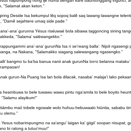
 Yesus hapumpong hong ije huma dengan kare bauntonggang ingunci, 
 "Salamat akan keton."
iring Deside Isa bekumpul lẽq sopoq balẽ saq lawang-lawangne telent
k, "Damẽ sejahtere umaq side pade."
na’-ana’ gurunna Yésus riséuwaé bola sibawa taggoncing sining tang
akkeda, "Salama’ saléwangekko."
ppungammi ana’-ana’ gurunNa Isa ri se’reang balla’. Nijoli ngasengi pa
nanga, na Nakana, "Salamakko siagang salewangang ngasengko."
alli’ bangmo tu ba’ba banua nanii anak gurunNa torro belanna mataku
marampasan!
nak gurun-Na Puang Isa lan bola dilacak, nasaba' malaja'i lako pekaa
Isa heambuwa to bele tuwawu wawu pintu nga'amila to bele boyito heun
, ”Salamu alayikum!”
 lotia̒mbu mao̒ tobele ngowale wolo huhuu-hebuwaalo hiu̒ntia, sababu ti
hu olemu."
 Yesus nobarimpungmo na sa'angu' laigan ka' giigii' soopan nisupat, 
ano bi ratong a tutuo'muu!”