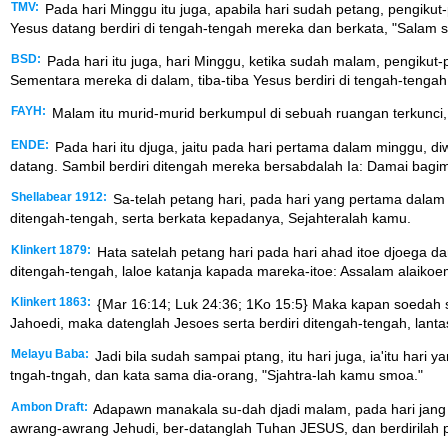
TMV:
Pada hari Minggu itu juga, apabila hari sudah petang, pengik
Yesus datang berdiri di tengah-tengah mereka dan berkata, "Salam s
BSD:
Pada hari itu juga, hari Minggu, ketika sudah malam, pengiku
Sementara mereka di dalam, tiba-tiba Yesus berdiri di tengah-tenga
FAYH:
Malam itu murid-murid berkumpul di sebuah ruangan terkunci,
ENDE:
Pada hari itu djuga, jaitu pada hari pertama dalam minggu, d
datang. Sambil berdiri ditengah mereka bersabdalah Ia: Damai bagi
Shellabear 1912:
Sa-telah petang hari, pada hari yang pertama dalam j
ditengah-tengah, serta berkata kepadanya, Sejahteralah kamu.
Klinkert 1879:
Hata satelah petang hari pada hari ahad itoe djoega da
ditengah-tengah, laloe katanja kapada mareka-itoe: Assalam alaikoe
Klinkert 1863:
{Mar 16:14; Luk 24:36; 1Ko 15:5} Maka kapan soedah so
Jahoedi, maka datenglah Jesoes serta berdiri ditengah-tengah, lant
Melayu Baba:
Jadi bila sudah sampai ptang, itu hari juga, ia'itu hari
tngah-tngah, dan kata sama dia-orang, "Sjahtra-lah kamu smoa."
Ambon Draft:
Adapawn manakala su-dah djadi malam, pada hari jang p
awrang-awrang Jehudi, ber-datanglah Tuhan JESUS, dan berdirilah p