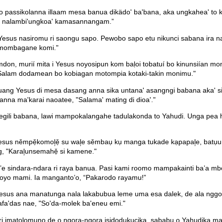
o passikolanna illaam mesa banua dikädo' ba'bana, aka ungkahea' to 
pa' nalambi'ungkoa' kamasannangam.”
esus nasiromu ri saongu sapo. Pewobo sapo etu nikunci sabana ira n
e mombagane komi."
n, murií mita i Yesus noyosipun kom baḷoi tobatuí bo kinunsiían mon
an, "Salam dodamean bo kobiagan motompia kotaki-takin monimu."
uang Yesus di mesa dasang anna sika untana' asangngi babana aka' s
 anna ma'karai naoatee, "Salama' mating di dioa'."
 tegili babana, lawi mampokalangahe tadulakonda to Yahudi. Unga pea
Yesus němpẹ̌komol᷊ẹ̌ su wal᷊e sěmbaụ kụ manga tukade kạpapal᷊e, bat
, "Karal᷊unsemahẹ̌ si kamene."
re’e sindara-ndara ri raya banua. Pasi kami roomo mampakainti ba’a m
i oyo mami. Ia manganto’o, “Pakarodo rayamu!”
esus ana manatunga nala lakabubua leme uma esa dalek, de ala nggoel
fa'das nae, "So'da-molek ba'eneu emi."
imatolomuno de o ngora-ngora isidodukucika, sababu o Yahudika ma