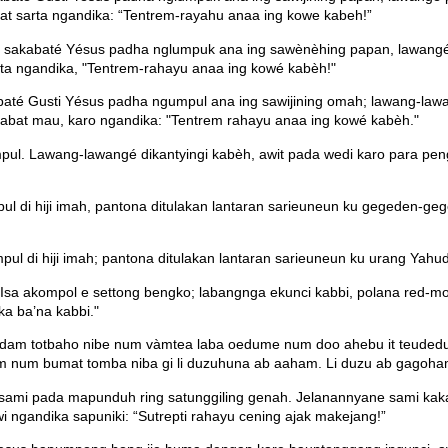
at sarta ngandika: “Tentrem-rayahu anaa ing kowe kabeh!”
a sakabaté Yésus padha nglumpuk ana ing sawènèhing papan, lawangé
ta ngandika, "Tentrem-rahayu anaa ing kowé kabèh!"
abaté Gusti Yésus padha ngumpul ana ing sawijining omah; lawang-l
abat mau, karo ngandika: "Tentrem rahayu anaa ing kowé kabèh."
ul. Lawang-lawangé dikantyingi kabèh, awit pada wedi karo para pe
 di hiji imah, pantona ditulakan lantaran sarieuneun ku gegeden-geg
ul di hiji imah; pantona ditulakan lantaran sarieuneun ku urang Yahud
 Isa akompol e settong bengko; labangnga ekunci kabbi, polana red-m
ka ba’na kabbi."
 dam totbaho nibe num vàmtea laba oedume num doo ahebu it teudedum
am num bumat tomba niba gi li duzuhuna ab aaham. Li duzu ab gagoham
 sami pada mapunduh ring satunggiling genah. Jelanannyane sami kak
i ngandika sapuniki: “Sutrepti rahayu cening ajak makejang!”