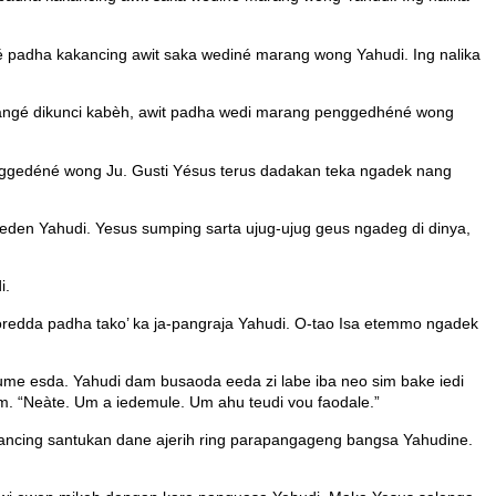
 padha kakancing awit saka wediné marang wong Yahudi. Ing nalika
awangé dikunci kabèh, awit padha wedi marang penggedhéné wong
nggedéné wong Ju. Gusti Yésus terus dadakan teka ngadek nang
eden Yahudi. Yesus sumping sarta ujug-ujug geus ngadeg di dinya,
i.
oredda padha tako’ ka ja-pangraja Yahudi. O-tao Isa etemmo ngadek
e esda. Yahudi dam busaoda eeda zi labe iba neo sim bake iedi
. “Neàte. Um a iedemule. Um ahu teudi vou faodale.”
ancing santukan dane ajerih ring parapangageng bangsa Yahudine.