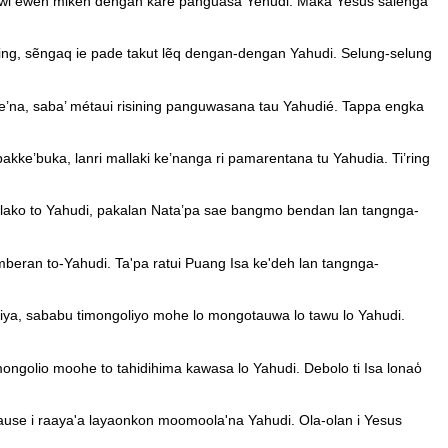
awi ewen mikeh dengan kare panguasa Yehudi. Maka Yesus salenga
ing, sẽngaq ie pade takut lẽq dengan-dengan Yahudi. Selung-selung
e’na, saba’ métaui risining panguwasana tau Yahudié. Tappa engka
kke’buka, lanri mallaki ke’nanga ri pamarentana tu Yahudia. Ti’ring
’ lako to Yahudi, pakalan Nata’pa sae bangmo bendan lan tangnga-
mberan to-Yahudi. Ta'pa ratui Puang Isa ke'deh lan tangnga-
tiya, sababu timongoliyo mohe lo mongotauwa lo tawu lo Yahudi.
mongolio moohe to tahidihima kawasa lo Yahudi. Debolo ti Isa lonao̒
gause i raaya'a layaonkon moomoola'na Yahudi. Ola-olan i Yesus