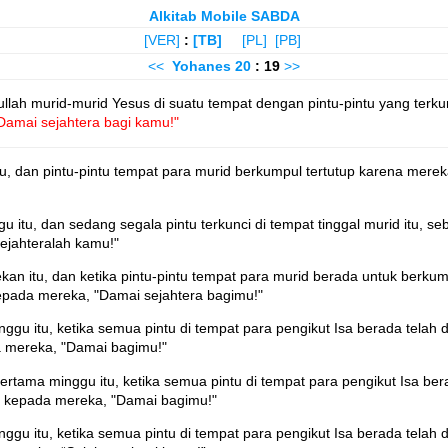
Alkitab Mobile SABDA
[VER]
:
[TB]
[PL]
[PB]
<<
Yohanes
20
: 19
>>
lah murid-murid Yesus di suatu tempat dengan pintu-pintu yang terku
Damai sejahtera bagi kamu!"
tu, dan pintu-pintu tempat para murid berkumpul tertutup karena merek
 itu, dan sedang segala pintu terkunci di tempat tinggal murid itu, seb
ejahteralah kamu!"
kan itu, dan ketika pintu-pintu tempat para murid berada untuk berkum
kepada mereka, "Damai sejahtera bagimu!"
nggu itu, ketika semua pintu di tempat para pengikut Isa berada telah d
a mereka, "Damai bagimu!"
 pertama minggu itu, ketika semua pintu di tempat para pengikut Isa ber
ya kepada mereka, "Damai bagimu!"
nggu itu, ketika semua pintu di tempat para pengikut Isa berada telah d