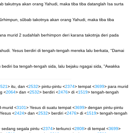
ab takutnya akan orang Yahudi, maka tiba tiba datanglah Isa surta
a bŭrhimpun, sŭbab takotnya akan orang Yahudi, maka tiba tiba
dimana murid 2 sudahlah berhimpon deri karana takotnja deri pada
hudi. Yesus berdiri di tengah-tengah mereka lalu berkata, “Damai
 bediri ba tengah-tengah sida, lalu bejaku ngagai sida, "Awakka
4521
> itu, dan <
2532
> pintu-pintu <
2374
> tempat <
3699
> para murid
g <
2064
> dan <
2532
> berdiri <
2476
> di <
1519
> tengah-tengah
d-murid <
3101
> Yesus di suatu tempat <
3699
> dengan pintu-pintu
 Yesus <
2424
> dan <
2532
> berdiri <
2476
> di <
1519
> tengah-tengah
 sedang segala pintu <
2374
> terkunci <
2808
> di tempat <
3699
>