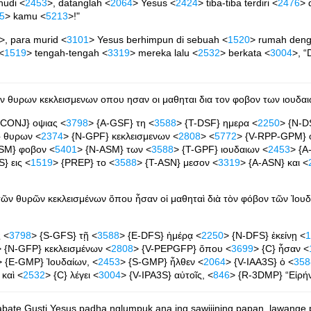
hudi <
2453
>, datanglah <
2064
> Yesus <
2424
> tiba-tiba terdiri <
2476
> 
5
> kamu <
5213
>!"
>, para murid <
3101
> Yesus berhimpun di sebuah <
1520
> rumah deng
 <
1519
> tengah-tengah <
3319
> mereka lalu <
2532
> berkata <
3004
>, “
 θυρων κεκλεισμενων οπου ησαν οι μαθηται δια τον φοβον των ιουδαιων 
{CONJ} οψιας <
3798
> {A-GSF} τη <
3588
> {T-DSF} ημερα <
2250
> {N-D
} θυρων <
2374
> {N-GPF} κεκλεισμενων <
2808
> <
5772
> {V-RPP-GPM} 
ASM} φοβον <
5401
> {N-ASM} των <
3588
> {T-GPF} ιουδαιων <
2453
> {A
S} εις <
1519
> {PREP} το <
3588
> {T-ASN} μεσον <
3319
> {A-ASN} και <
ῶν θυρῶν κεκλεισμένων ὅπου ἦσαν οἱ μαθηταὶ διὰ τὸν φόβον τῶν Ἰουδαίων
ς <
3798
> {S-GFS} τῇ <
3588
> {E-DFS} ἡμέρᾳ <
2250
> {N-DFS} ἐκείνῃ <
1
> {N-GFP} κεκλεισμένων <
2808
> {V-PEPGFP} ὅπου <
3699
> {C} ἦσαν <
> {E-GMP} Ἰουδαίων, <
2453
> {S-GMP} ἦλθεν <
2064
> {V-IAA3S} ὁ <
358
 καὶ <
2532
> {C} λέγει <
3004
> {V-IPA3S} αὐτοῖς, <
846
> {R-3DMP} “Εἰρή
abate Gusti Yesus padha nglumpuk ana ing sawijining papan, lawange 