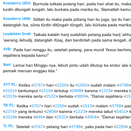
Keasberry 1853:
Burmula tutkala putang hari, pada hari ahat itu, mak
turdiri ditungah tungah, lalu burkata pada marika itu, Slamatlah kamu
Keasberry 1866:
Sŭtlah itu maka pada pŭtang hari itu juga, iya itu ha
datanglah Isa, sŭrta tŭrdiri ditŭngah tŭngah, lalu bŭrkata pada marik
Leydekker Draft:
Tatkala kalakh harij sudahlah petang pada harij 'ahha
'awrang Jehudij, datanglah Xisaj, dan berdirilah pada sama tengah, d
AVB:
Pada hari minggu itu, setelah petang, para murid Yesus berhim
sejahtera kepada kamu!”
Iban:
Lemai hari Minggu nya, lebuh pintu udah ditutup ba endur alai s
pemaik meruan enggau kita."
AYT ITL:
Ketika <
3767
> hari <
2250
> itu <
1565
> sudah malam <
3798
>
<
3101
> berkumpul <
1510
> tertutup <
2808
> karena <
1223
> mereka t
<
3319
> mereka serta <
2532
> berkata <
3004
>, "Damai sejahtera <
15
TB ITL:
Ketika <
3767
> hari <
2250
> sudah <
1510
> malam <
3798
> pad
<
2374
> yang terkunci <
2808
> karena <
1223
> mereka takut <
5401
> 
<
3319
> mereka <
846
> dan <
2532
> berkata <
3004
>: "Damai sejahter
TL ITL:
Setelah <
3767
> petang hari <
3798
>, yaitu pada hari <
2250
> 