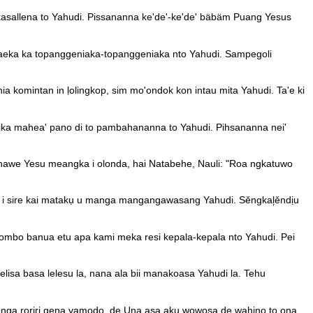
kasallena to Yahudi. Pissananna ke'de'-ke'de' bäbäm Puang Yesus
aeka ka topanggeniaka-topanggeniaka nto Yahudi. Sampegoli
ia komintan in ḷolingkop, sim mo'ondok kon intau mita Yahudi. Ta'e ki
ika mahea' pano di to pambahananna to Yahudi. Pihsananna nei'
 hawe Yesu meangka i olonda, hai Natabehe, Nauli: "Roa ngkatuwo
ụu i sire kai matakụ u manga mangangawasang Yahudi. Sěngkal᷊ěndịu
bombo banua etu apa kami meka resi kepala-kepala nto Yahudi. Pei
isa basa lelesu la, nana ala bii manakoasa Yahudi la. Tehu
nga roriri gena yamodo, de Una asa aku wowosa de wahino to ona