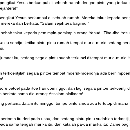
ut-pengikut Yesus berkumpul di sebuah rumah dengan pintu yang terku
ejahtera!"
t-pengikut Yesus berkumpul di sebuah rumah. Mereka takut kepada pen
h mereka dan berkata, “Salam sejahtera bagimu.”
 sebab takut kepada pemimpin-pemimpin orang Yahudi. Tiba-tiba Yesu
iwaktu sendja, ketika pintu-pintu rumah tempat murid-murid sedang be
mu.
umaat itu, sedang segala pintu sudah terkunci ditempat murid-murid it
n terkoentjilah segala pintoe tempat moerid-moeridnja ada berhimpoen 
m!
re betoel pada itoe hari dominggo, dan lagi segala pintoe terkoentji
as berkata sama dia-orang: Assalam alaikoem!
 yang pertama dalam itu minggo, tempo pintu smoa ada tertutop di mana 
ertama itu deri pada usbu, dan sedang pintu-pintu sudahlah terkontji
ada sama tengah marika itu, dan katalah pa-da marika itu: Dame bag