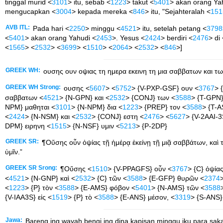
tinggal murid <
3101
> itu, sebab <
1223
> takut <
5401
> akan orang Ya
mengucapkan <
3004
> kepada mereka <
846
> itu, "Sejahteralah <
151
AVB ITL:
Pada hari <
2250
> minggu <
4521
> itu, setelah petang <
3798
<
5401
> akan orang Yahudi <
2453
>. Yesus <
2424
> berdiri <
2476
> di
<
1565
> <
2532
> <
3699
> <
1510
> <
2064
> <
2532
> <
846
>]
GREEK WH:
ουσης ουν οψιας τη ημερα εκεινη τη μια σαββατων και των
GREEK WH Strong:
ουσης <
5607
> <
5752
> {V-PXP-GSF} ουν <
3767
> 
σαββατων <
4521
> {N-GPN} και <
2532
> {CONJ} των <
3588
> {T-GPN
NPM} μαθηται <
3101
> {N-NPM} δια <
1223
> {PREP} τον <
3588
> {T-
<
2424
> {N-NSM} και <
2532
> {CONJ} εστη <
2476
> <
5627
> {V-2AAI-3
DPM} ειρηνη <
1515
> {N-NSF} υμιν <
5213
> {P-2DP}
GREEK SR:
¶Οὔσης οὖν ὀψίας τῇ ἡμέρᾳ ἐκείνῃ τῇ μιᾷ σαββάτων, καὶ τ
ὑμῖν.”
GREEK SR Srong:
¶Οὔσης <
1510
> {V-PPAGFS} οὖν <
3767
> {C} ὀψία
<
4521
> {N-GNP} καὶ <
2532
> {C} τῶν <
3588
> {E-GFP} θυρῶν <
2374
<
1223
> {P} τὸν <
3588
> {E-AMS} φόβον <
5401
> {N-AMS} τῶν <
3588
{V-IAA3S} εἰς <
1519
> {P} τὸ <
3588
> {E-ANS} μέσον, <
3319
> {S-ANS}
Jawa:
Bareng ing wayah bengi ing dina kapisan minggu iku para sak