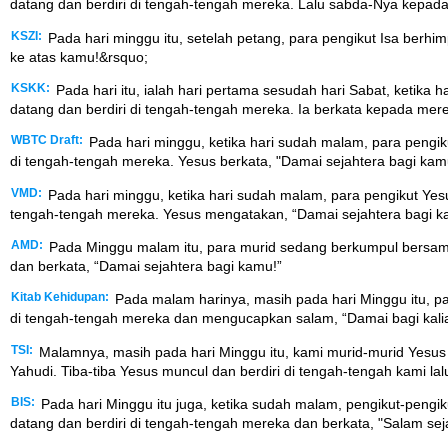
datang dan berdiri di tengah-tengah mereka. Lalu sabda-Nya kepada
KSZI:
Pada hari minggu itu, setelah petang, para pengikut Isa berhi
ke atas kamu!&rsquo;
KSKK:
Pada hari itu, ialah hari pertama sesudah hari Sabat, ketika
datang dan berdiri di tengah-tengah mereka. Ia berkata kepada mer
WBTC Draft:
Pada hari minggu, ketika hari sudah malam, para pengik
di tengah-tengah mereka. Yesus berkata, "Damai sejahtera bagi kam
VMD:
Pada hari minggu, ketika hari sudah malam, para pengikut Yesu
tengah-tengah mereka. Yesus mengatakan, “Damai sejahtera bagi k
AMD:
Pada Minggu malam itu, para murid sedang berkumpul bersama. 
dan berkata, “Damai sejahtera bagi kamu!”
Kitab Kehidupan:
Pada malam harinya, masih pada hari Minggu itu, pa
di tengah-tengah mereka dan mengucapkan salam, “Damai bagi kali
TSI:
Malamnya, masih pada hari Minggu itu, kami murid-murid Yesus 
Yahudi. Tiba-tiba Yesus muncul dan berdiri di tengah-tengah kami la
BIS:
Pada hari Minggu itu juga, ketika sudah malam, pengikut-pengi
datang dan berdiri di tengah-tengah mereka dan berkata, "Salam sej