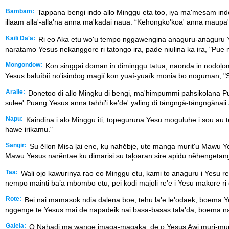
Bambam:
Tappana bengi indo allo Minggu eta too, iya ma'mesam ind
illaam alla'-alla'na anna ma'kadai naua: “Kehongko'koa' anna mau
Kaili Da'a:
Ri eo Aka etu wo'u tempo nggawengina anaguru-anaguru Y
naratamo Yesus nekanggore ri tatongo ira, pade niulina ka ira, "Pu
Mongondow:
Kon singgai doman in diminggu tatua, naonda in nodoḷomdo
Yesus baḷuíbií no'isindog magií kon yuaí-yuaík monia bo nogum
Aralle:
Donetoo di allo Mingku di bengi, ma'himpummi pahsikolana P
sulee' Puang Yesus anna tahhi'i ke'de' yaling di tängngä-tängngänaii
Napu:
Kaindina i alo Minggu iti, topeguruna Yesu moguluhe i sou au
hawe irikamu."
Sangir:
Su ěllon Misa l᷊ai ene, kụ nahěbịe, ute manga murit'u Mawu 
Mawu Yesus narěntạe kụ dimarisị su tal᷊oaran sire apidu něhengetang
Taa:
Wali ojo kawurinya rao eo Minggu etu, kami to anaguru i Yesu 
nempo mainti ba’a mbombo etu, pei kodi majoli re’e i Yesu makore r
Rote:
Bei nai mamasok ndia dalena boe, tehu la'e le'odaek, boema Y
nggenge te Yesus mai de napadeik nai basa-basas tala'da, boema na
Galela:
O Nahadi ma wange imaqa-maqaka, de o Yesus Awi muri-muri 