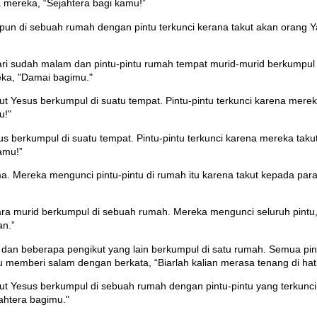
 mereka, “Sejahtera bagi kamu!”
mpun di sebuah rumah dengan pintu terkunci kerana takut akan orang Y
 hari sudah malam dan pintu-pintu rumah tempat murid-murid berkumpul
eka, "Damai bagimu."
ut Yesus berkumpul di suatu tempat. Pintu-pintu terkunci karena mere
u!"
s berkumpul di suatu tempat. Pintu-pintu terkunci karena mereka taku
amu!”
Mereka mengunci pintu-pintu di rumah itu karena takut kepada para 
ra murid berkumpul di sebuah rumah. Mereka mengunci seluruh pintu, 
an.”
dan beberapa pengikut yang lain berkumpul di satu rumah. Semua pin
lu memberi salam dengan berkata, “Biarlah kalian merasa tenang di hati
kut Yesus berkumpul di sebuah rumah dengan pintu-pintu yang terkunc
ahtera bagimu."