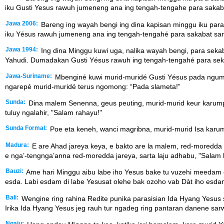
iku Gusti Yesus rawuh jumeneng ana ing tengah-tengahe para sakab
Jawa 2006:
Bareng ing wayah bengi ing dina kapisan minggu iku par
iku Yésus rawuh jumeneng ana ing tengah-tengahé para sakabat sar
Jawa 1994:
Ing dina Minggu kuwi uga, nalika wayah bengi, para sek
Yahudi. Dumadakan Gusti Yésus rawuh ing tengah-tengahé para sek
Jawa-Suriname:
Mbenginé kuwi murid-muridé Gusti Yésus pada ngump
ngarepé murid-muridé terus ngomong: “Pada slameta!”
Sunda:
Dina malem Senenna, geus peuting, murid-murid keur karumpul
tuluy ngalahir, "Salam rahayu!"
Sunda Formal:
Poe eta keneh, wanci magribna, murid-murid Isa karump
Madura:
E are Ahad jareya keya, e bakto are la malem, red-moredda
e nga’-tengnga’anna red-moredda jareya, sarta laju adhabu, "Salam 
Bauzi:
Ame hari Minggu aibu labe iho Yesus bake tu vuzehi meedam
esda. Labi esdam di labe Yesusat olehe bak ozoho vab Dàt iho esd
Bali:
Wengine ring rahina Redite punika parasisian Ida Hyang Yesus
Irika Ida Hyang Yesus jeg rauh tur ngadeg ring pantaran danene sarw
Ngaju: