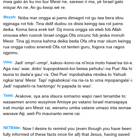
mwa gato án ku mo bur Mesir ne, sarewo ri ma, yé Israel gato
misyar An ne, An gu kwop wé re.
Meyah:
Noba mar ongga ai juens dimagot rot gu iwa bera idou
ejginaga rot fob. Tina didif dudou os disisi keingg iwa rot juens
deika. Koma bera erek kef: Gij mona ongga sis eteb fob Allah
onsuwa efen rusnok Israel ongga Ofa oncunc fob jeska monuh
Mesir. Tina gij mona kahma deika beda Ofa ofra mar okum keingg
rua ongga rudou eneredi Ofa rot tenten guru, fogora rua ragos
ojgomu.
Uma:
Jadi' ompi'–ompi', kakoo–kono-na ni'inca moto hawe'ea toi-e.
Aga nau' wae, doko' kupopokiwoii-koi beiwa pehuku'-na Pue' Ala hi
tauna to dada'a gau'-ra. Owi Pue' mpobahaka ntodea to Yahudi
ngkai tana' Mesir. Tapi' ngkabokoa'-na ria-ra to uma mpopangala'-i.
Jadi' napatehi-ra hantongo' hi papada to wao'.
Yawa:
Arakove, sya ana idaura somamo wapo raen tenambe to:
wasaemen arono wusyinoe Amisye po vatano Israel mansapaya
irati munijo aro Mesir rai, weramu umba vatane umaso inta wonae
wanave Aiji, weti Po maunanto wene rai.
NETBible:
Now I desire to remind you (even though you have been
fully informed of these facts once for all) that Jesus, having saved