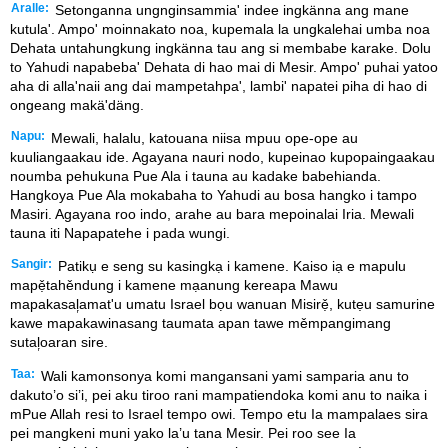
Aralle:
Setonganna ungnginsammia' indee ingkänna ang mane
kutula'. Ampo' moinnakato noa, kupemala la ungkalehai umba noa
Dehata untahungkung ingkänna tau ang si membabe karake. Dolu
to Yahudi napabeba' Dehata di hao mai di Mesir. Ampo' puhai yatoo
aha di alla'naii ang dai mampetahpa', lambi' napatei piha di hao di
ongeang makä'däng.
Napu:
Mewali, halalu, katouana niisa mpuu ope-ope au
kuuliangaakau ide. Agayana nauri nodo, kupeinao kupopaingaakau
noumba pehukuna Pue Ala i tauna au kadake babehianda.
Hangkoya Pue Ala mokabaha to Yahudi au bosa hangko i tampo
Masiri. Agayana roo indo, arahe au bara mepoinalai Iria. Mewali
tauna iti Napapatehe i pada wungi.
Sangir:
Patikụ e seng su kasingkạ i kamene. Kaiso iạ e mapulu
mapẹ̌tahěndung i kamene mạanung kereapa Mawu
mapakasal᷊amat'u umatu Israel bọu wanuan Misirẹ̌, kutẹu samurine
kawe mapakawinasang taumata apan tawe měmpangimang
sutal᷊oaran sire.
Taa:
Wali kamonsonya komi mangansani yami samparia anu to
dakuto’o si’i, pei aku tiroo rani mampatiendoka komi anu to naika i
mPue Allah resi to Israel tempo owi. Tempo etu Ia mampalaes sira
pei mangkeni muni yako la’u tana Mesir. Pei roo see Ia