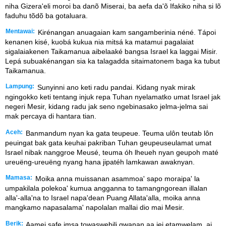
niha Gizera'eli moroi ba danõ Miserai, ba aefa da'õ Ifakiko niha si lõ
faduhu tõdõ ba gotaluara.
Mentawai:
Kirénangan anuagaian kam sangamberinia néné. Tápoi
kenanen kisé, kuobá kukua nia mitsá ka matamui pagalaiat
sigalaiakenen Taikamanua aibelaaké bangsa Israel ka laggai Misir.
Lepá subuakénangan sia ka talagadda sitaimatonem baga ka tubut
Taikamanua.
Lampung:
Sunyinni ano keti radu pandai. Kidang nyak mirak
ngingokko keti tentang injuk repa Tuhan nyelamatko umat Israel jak
negeri Mesir, kidang radu jak seno ngebinasako jelma-jelma sai
mak percaya di hantara tian.
Aceh:
Banmandum nyan ka gata teupeue. Teuma ulôn teutab lôn
peuingat bak gata keuhai pakriban Tuhan geupeuseulamat umat
Israel nibak nanggroe Meusé, teuma óh lheueh nyan geupoh maté
ureuëng-ureuëng nyang hana jipatéh lamkawan awaknyan.
Mamasa:
Moika anna muissanan asammoa' sapo moraipa' la
umpakilala polekoa' kumua angganna to tamangngorean illalan
alla'-alla'na to Israel napa'dean Puang Allata'alla, moika anna
mangkamo napasalama' napolalan mallai dio mai Mesir.
Berik:
Aamei safe imsa towaswebili gwanan aa jei etamwelam, ai