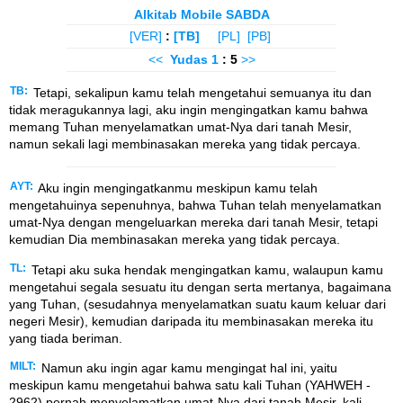
Alkitab Mobile SABDA
[VER]
:
[TB]
[PL]
[PB]
<<
Yudas
1
: 5
>>
TB:
Tetapi, sekalipun kamu telah mengetahui semuanya itu dan
tidak meragukannya lagi, aku ingin mengingatkan kamu bahwa
memang Tuhan menyelamatkan umat-Nya dari tanah Mesir,
namun sekali lagi membinasakan mereka yang tidak percaya.
AYT:
Aku ingin mengingatkanmu meskipun kamu telah
mengetahuinya sepenuhnya, bahwa Tuhan telah menyelamatkan
umat-Nya dengan mengeluarkan mereka dari tanah Mesir, tetapi
kemudian Dia membinasakan mereka yang tidak percaya.
TL:
Tetapi aku suka hendak mengingatkan kamu, walaupun kamu
mengetahui segala sesuatu itu dengan serta mertanya, bagaimana
yang Tuhan, (sesudahnya menyelamatkan suatu kaum keluar dari
negeri Mesir), kemudian daripada itu membinasakan mereka itu
yang tiada beriman.
MILT:
Namun aku ingin agar kamu mengingat hal ini, yaitu
meskipun kamu mengetahui bahwa satu kali Tuhan (YAHWEH -
2962) pernah menyelamatkan umat-Nya dari tanah Mesir, kali