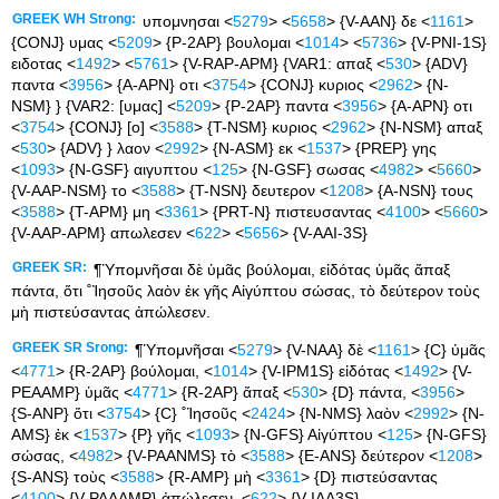
GREEK WH Strong:
υπομνησαι <
5279
> <
5658
> {V-AAN} δε <
1161
>
{CONJ} υμας <
5209
> {P-2AP} βουλομαι <
1014
> <
5736
> {V-PNI-1S}
ειδοτας <
1492
> <
5761
> {V-RAP-APM} {VAR1: απαξ <
530
> {ADV}
παντα <
3956
> {A-APN} οτι <
3754
> {CONJ} κυριος <
2962
> {N-
NSM} } {VAR2: [υμας] <
5209
> {P-2AP} παντα <
3956
> {A-APN} οτι
<
3754
> {CONJ} [ο] <
3588
> {T-NSM} κυριος <
2962
> {N-NSM} απαξ
<
530
> {ADV} } λαον <
2992
> {N-ASM} εκ <
1537
> {PREP} γης
<
1093
> {N-GSF} αιγυπτου <
125
> {N-GSF} σωσας <
4982
> <
5660
>
{V-AAP-NSM} το <
3588
> {T-NSN} δευτερον <
1208
> {A-NSN} τους
<
3588
> {T-APM} μη <
3361
> {PRT-N} πιστευσαντας <
4100
> <
5660
>
{V-AAP-APM} απωλεσεν <
622
> <
5656
> {V-AAI-3S}
GREEK SR:
¶Ὑπομνῆσαι δὲ ὑμᾶς βούλομαι, εἰδότας ὑμᾶς ἅπαξ
πάντα, ὅτι ˚Ἰησοῦς λαὸν ἐκ γῆς Αἰγύπτου σώσας, τὸ δεύτερον τοὺς
μὴ πιστεύσαντας ἀπώλεσεν.
GREEK SR Srong:
¶Ὑπομνῆσαι <
5279
> {V-NAA} δὲ <
1161
> {C} ὑμᾶς
<
4771
> {R-2AP} βούλομαι, <
1014
> {V-IPM1S} εἰδότας <
1492
> {V-
PEAAMP} ὑμᾶς <
4771
> {R-2AP} ἅπαξ <
530
> {D} πάντα, <
3956
>
{S-ANP} ὅτι <
3754
> {C} ˚Ἰησοῦς <
2424
> {N-NMS} λαὸν <
2992
> {N-
AMS} ἐκ <
1537
> {P} γῆς <
1093
> {N-GFS} Αἰγύπτου <
125
> {N-GFS}
σώσας, <
4982
> {V-PAANMS} τὸ <
3588
> {E-ANS} δεύτερον <
1208
>
{S-ANS} τοὺς <
3588
> {R-AMP} μὴ <
3361
> {D} πιστεύσαντας
<
4100
> {V-PAAAMP} ἀπώλεσεν. <
622
> {V-IAA3S}