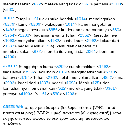
membinasakan <
622
> mereka yang tidak <
3361
> percaya <
4100
>.
[<
530
>]
TL ITL:
Tetapi <
1161
> aku suka hendak <
1014
> mengingatkan
<
5279
> kamu <
5209
>, walaupun <
1014
> kamu mengetahui
<
1492
> segala sesuatu <
3956
> itu dengan serta mertanya <
530
>
<
3754
> <
1208
>, bagaimana yang Tuhan <
2962
>, (sesudahnya
<
1093
> menyelamatkan <
4982
> suatu kaum <
2992
> keluar dari
<
1537
> negeri Mesir <
125
>), kemudian daripada itu
membinasakan <
622
> mereka itu yang tiada <
3361
> beriman
<
4100
>.
AVB ITL:
Sungguhpun kamu <
5209
> sudah maklum <
1492
>
segalanya <
3956
>, aku ingin <
1014
> mengingatkanmu <
5279
>
bahawa <
3754
> Tuhan <
2962
> telah menyelamatkan <
4982
> umat
<
2992
> Israel dari <
1537
> negeri <
1093
> Mesir <
125
> dan
kemudiannya memusnahkan <
622
> mereka yang tidak <
3361
>
percaya <
4100
>. [<
1161
> <
530
> <
1208
>]
GREEK WH:
υπομνησαι δε υμας βουλομαι ειδοτας {VAR1: απαξ
παντα οτι κυριος } {VAR2: [υμας] παντα οτι [ο] κυριος απαξ } λαον
εκ γης αιγυπτου σωσας το δευτερον τους μη πιστευσαντας
απωλεσεν