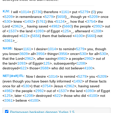
KJV:
I will <
1014
> (
5736
) therefore <
1161
> put <
5279
> (
0
) you
<
5209
> in remembrance <
5279
> (
5658
)_, though ye <
5209
> once
<
530
> knew <
1492
> (
5761
) this <
5124
>_, how that <
3754
> the
Lord <
2962
>_, having saved <
4982
> (
5660
) the people <
2992
> out
of <
1537
> the land <
1093
> of Egypt <
125
>_, afterward <
1208
>
destroyed <
622
> (
5656
) them that believed <
4100
> (
5660
) not
<
3361
>_.
NASB:
Now<
1161
> I desire<
1014
> to remind<
5279
> you, though
you know<
3609
> all<
3956
> things<
3956
> once<
530
> for all<
530
>,
that the Lord<
2962
>, after saving<
4982
> a people<
2992
> out of
the land<
1093
> of Egypt<
125
>, subsequently<
1208
>
destroyed<
622
> those<
3588
> who did not believe<
4100
>.
NET [draft] ITL:
Now I desire <
1014
> to remind <
5279
> you <
5209
>
(even though you have been fully informed <
1492
> of these facts
once for all <
530
>) that <
3754
> Jesus <
2962
>, having saved
<
4982
> the people <
2992
> out of <
1537
> the land <
1093
> of Egypt
<
125
>, later <
1208
> destroyed <
622
> those who did <
4100
> not
<
3361
> believe <
4100
>.
Pertanyaan berkaitan dengan Yudas 1:5