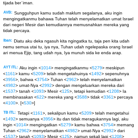
tijada ber`iman.
AVB:
Sungguhpun kamu sudah maklum segalanya, aku ingin
mengingatkanmu bahawa Tuhan telah menyelamatkan umat Israel
dari negeri Mesir dan kemudiannya memusnahkan mereka yang
tidak percaya.
Iban:
Diatu aku deka ngasuh kita ngingatka tu, taja pen kita udah
nemu semua utai tu, iya nya, Tuhan udah ngelepaska orang Israel
ari menua Ejip, tang udah nya, Iya munuh sida ke enda arap.
AYT ITL:
Aku ingin <
1014
> mengingatkanmu <
5279
> meskipun
<
1161
> kamu <
5209
> telah mengetahuinya <
1492
> sepenuhnya
<
3956
>, bahwa <
3754
> Tuhan <
2962
> telah menyelamatkan
<
4982
> umat-Nya <
2992
> dengan mengeluarkan mereka dari
<
1537
> tanah <
1093
> Mesir <
125
>, tetapi kemudian <
1208
> Ia
membinasakan <
622
> mereka yang <
3588
> tidak <
3361
> percaya
<
4100
>. [<
530
>]
TB ITL:
Tetapi <
1161
>, sekalipun kamu <
5209
> telah mengetahui
<
1492
> semuanya <
3956
> itu dan tidak meragukannya lagi, aku
ingin <
1014
> mengingatkan <
5279
> kamu bahwa <
3754
> memang
Tuhan <
2962
> menyelamatkan <
4982
> umat-Nya <
2992
> dari
<
1537
> tanah <
1093
> Mesir <
125
>, namun sekali lagi <
1208
>