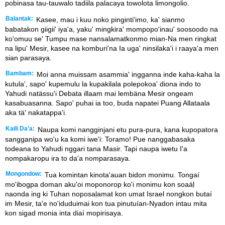
pobinasa tau-tauwalo tadiila palacaya towolota limongolio.
Balantak:
Kasee, mau i kuu noko pinginti'imo, ka' sianmo
babatakon giigii' iya'a, yaku' mingkira' mompopo'inau' soosoodo na
ko'omuu se' Tumpu mase nansalamatkonmo mian-Na men ringkat
na lipu' Mesir, kasee na komburi'na Ia uga' ninsilaka'i i raaya'a men
sian parasaya.
Bambam:
Moi anna muissam asammia' ingganna inde kaha-kaha la
kutula', sapo' kupemulu la kupakilala polepokoa' diona indo to
Yahudi natässu'i Debata illaam mai lembäna Mesir ongeam
kasabuasanna. Sapo' puhai ia too, buda napatei Puang Allataala
aka tä' nakatappa'i.
Kaili Da'a:
Naupa komi nangginjani etu pura-pura, kana kupopatora
sangganipa wo'u ka komi iwe'i: Toramo! Pue nanggabasaka
todeana to Yahudi nggari tana Masir. Tapi naupa iwetu I'a
nompakaropu ira to da'a nomparasaya.
Mongondow:
Tua komintan kinota'auan bidon monimu. Tongaí
mo'ibogpa doman aku'oi moponorop ko'i monimu kon soaáḷ
naonda ing ki Tuhan noposaḷamat kon umat Israel nongkon butaí
im Mesir, ta'e no'iduduimai kon tua pinutuían-Nyadon intau mita
kon sigad monia inta diaí mopirisaya.