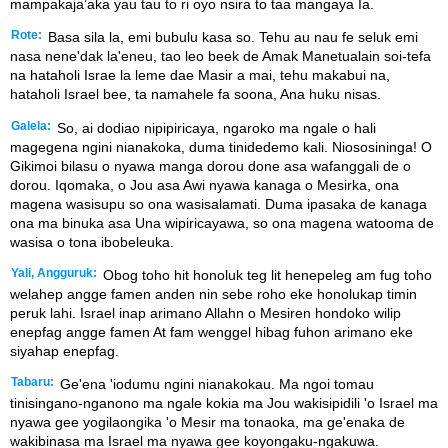
mampakaja’aka yau tau to ri oyo nsira to taa mangaya Ia.
Rote:
Basa sila la, emi bubulu kasa so. Tehu au nau fe seluk emi
nasa nene'dak la'eneu, tao leo beek de Amak Manetualain soi-tefa
na hataholi Israe la leme dae Masir a mai, tehu makabui na,
hataholi Israel bee, ta namahele fa soona, Ana huku nisas.
Galela:
So, ai dodiao nipipiricaya, ngaroko ma ngale o hali
magegena ngini nianakoka, duma tinidedemo kali. Niososininga! O
Gikimoi bilasu o nyawa manga dorou done asa wafanggali de o
dorou. Iqomaka, o Jou asa Awi nyawa kanaga o Mesirka, ona
magena wasisupu so ona wasisalamati. Duma ipasaka de kanaga
ona ma binuka asa Una wipiricayawa, so ona magena watooma de
wasisa o tona ibobeleuka.
Yali, Angguruk:
Obog toho hit honoluk teg lit henepeleg am fug toho
welahep angge famen anden nin sebe roho eke honolukap timin
peruk lahi. Israel inap arimano Allahn o Mesiren hondoko wilip
enepfag angge famen At fam wenggel hibag fuhon arimano eke
siyahap enepfag.
Tabaru:
Ge'ena 'iodumu ngini nianakokau. Ma ngoi tomau
tinisingano-nganono ma ngale kokia ma Jou wakisipidili 'o Israel ma
nyawa gee yogilaongika 'o Mesir ma tonaoka, ma ge'enaka de
wakibinasa ma Israel ma nyawa gee koyongaku-ngakuwa.