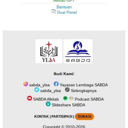
Alkitab GPT
Bantuan
Dual Panel
Ikuti Kami:
sabda_ylsa
Yayasan Lembaga SABDA
sabda_ylsa
Selengkapnya
SABDA Alkitab
Podcast SABDA
Slideshare SABDA
KONTAK
|
PARTISIPASI
|
DONASI
Copyright
© 2010-2026