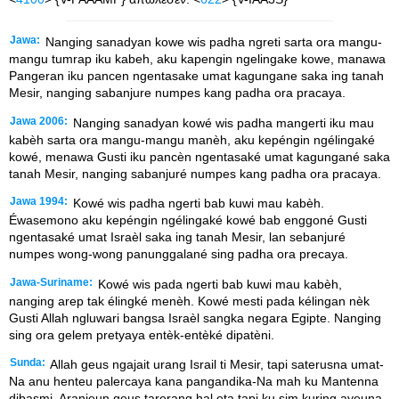
Jawa:
Nanging sanadyan kowe wis padha ngreti sarta ora mangu-
mangu tumrap iku kabeh, aku kapengin ngelingake kowe, manawa
Pangeran iku pancen ngentasake umat kagungane saka ing tanah
Mesir, nanging sabanjure numpes kang padha ora pracaya.
Jawa 2006:
Nanging sanadyan kowé wis padha mangerti iku mau
kabèh sarta ora mangu-mangu manèh, aku kepéngin ngélingaké
kowé, menawa Gusti iku pancèn ngentasaké umat kagungané saka
tanah Mesir, nanging sabanjuré numpes kang padha ora pracaya.
Jawa 1994:
Kowé wis padha ngerti bab kuwi mau kabèh.
Éwasemono aku kepéngin ngélingaké kowé bab enggoné Gusti
ngentasaké umat Israèl saka ing tanah Mesir, lan sebanjuré
numpes wong-wong panunggalané sing padha ora precaya.
Jawa-Suriname:
Kowé wis pada ngerti bab kuwi mau kabèh,
nanging arep tak élingké menèh. Kowé mesti pada kélingan nèk
Gusti Allah ngluwari bangsa Israèl sangka negara Egipte. Nanging
sing ora gelem pretyaya entèk-entèké dipatèni.
Sunda:
Allah geus ngajait urang Israil ti Mesir, tapi saterusna umat-
Na anu henteu palercaya kana pangandika-Na mah ku Mantenna
dibasmi. Aranjeun geus tarerang hal eta tapi ku sim kuring ayeuna