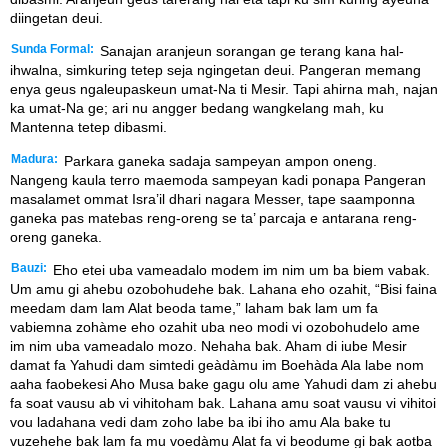
diingetan deui.
Sunda Formal:
Sanajan aranjeun sorangan ge terang kana hal-
ihwalna, simkuring tetep seja ngingetan deui. Pangeran memang
enya geus ngaleupaskeun umat-Na ti Mesir. Tapi ahirna mah, najan
ka umat-Na ge; ari nu angger bedang wangkelang mah, ku
Mantenna tetep dibasmi.
Madura:
Parkara ganeka sadaja sampeyan ampon oneng.
Nangeng kaula terro maemoda sampeyan kadi ponapa Pangeran
masalamet ommat Isra’il dhari nagara Messer, tape saamponna
ganeka pas matebas reng-oreng se ta’ parcaja e antarana reng-
oreng ganeka.
Bauzi:
Eho etei uba vameadalo modem im nim um ba biem vabak.
Um amu gi ahebu ozobohudehe bak. Lahana eho ozahit, “Bisi faina
meedam dam lam Alat beoda tame,” laham bak lam um fa
vabiemna zohàme eho ozahit uba neo modi vi ozobohudelo ame
im nim uba vameadalo mozo. Nehaha bak. Aham di iube Mesir
damat fa Yahudi dam simtedi geàdàmu im Boehàda Ala labe nom
aaha faobekesi Aho Musa bake gagu olu ame Yahudi dam zi ahebu
fa soat vausu ab vi vihitoham bak. Lahana amu soat vausu vi vihitoi
vou ladahana vedi dam zoho labe ba ibi iho amu Ala bake tu
vuzehehe bak lam fa mu voedàmu Alat fa vi beodume gi bak aotba