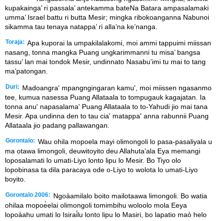
kupakainga’ ri passala’ antekamma bateNa Batara ampasalamaki
umma’ Israel battu ri butta Mesir; mingka ribokoanganna Nabunoi
sikamma tau tenaya natappa’ ri alla’na ke’nanga.
Toraja:
Apa kuporai la umpakilalakomi, moi ammi tappuimi miissan
nasang, tonna mangka Puang ungkarimmanni tu misa’ bangsa
tassu’ lan mai tondok Mesir, undinnato Nasabu’imi tu mai to tang
ma’patongan.
Duri:
Madoangra' mpangngingaran kamu', moi miissen ngasanmo
tee, kumua nasessa Puang Allataala to tompugauk kagajatan. Ia
tonna anu' napasalama' Puang Allataala to to-Yahudi jio mai tana
Mesir. Apa undinna den to tau cia' matappa' anna rabunnii Puang
Allataala jio padang pallawangan.
Gorontalo:
Wau ohila mopoela mayi olimongoli lo pasa-pasaliyala u
ma otawa limongoli, deuwitoyito deu Allahuta'ala Eya memangi
loposalamati lo umati-Liyo lonto lipu lo Mesir. Bo Tiyo olo
lopobinasa ta dila paracaya ode o-Liyo to wolota lo umati-Liyo
boyito.
Gorontalo 2006:
Ngoa̒amilalo boito mailotaawa limongoli. Bo watia
ohilaa mopoe̒elai olimongoli tomimbihu woloolo mola Eeya
lopoa̒ahu umati lo Isirai̒lu lonto lipu lo Masiri, bo lapatio mao̒ helo