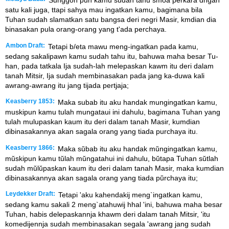
Sunggoh pun kamu sudah tahu smoa perkara dngan
satu kali juga, ttapi sahya mau ingatkan kamu, bagimana bila
Tuhan sudah slamatkan satu bangsa deri negri Masir, kmdian dia
binasakan pula orang-orang yang t'ada perchaya.
Ambon Draft:
Tetapi b/eta mawu meng-ingatkan pada kamu,
sedang sakalipawn kamu sudah tahu itu, bahuwa maha besar Tu-
han, pada tatkala Ija sudah-lah melepaskan kawm itu deri dalam
tanah Mitsir, Ija sudah membinasakan pada jang ka-duwa kali
awrang-awrang itu jang tijada pertjaja;
Keasberry 1853:
Maka subab itu aku handak mungingatkan kamu,
muskipun kamu tulah mungataui ini dahulu, bagimana Tuhan yang
tulah mulupaskan kaum itu deri dalam tanah Masir, kumdian
dibinasakannya akan sagala orang yang tiada purchaya itu.
Keasberry 1866:
Maka sŭbab itu aku handak mŭngingatkan kamu,
mŭskipun kamu tŭlah mŭngatahui ini dahulu, bŭtapa Tuhan sŭtlah
sudah mŭlŭpaskan kaum itu deri dalam tanah Masir, maka kumdian
dibinasakannya akan sagala orang yang tiada pŭrchaya itu;
Leydekker Draft:
Tetapi 'aku kahendakij meng`ingatkan kamu,
sedang kamu sakali 2 meng`atahuwij hhal 'ini, bahuwa maha besar
Tuhan, habis delepaskannja khawm deri dalam tanah Mitsir, 'itu
komedijennja sudah membinasakan segala 'awrang jang sudah