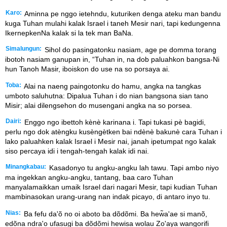
Karo:
Aminna pe nggo ietehndu, kuturiken denga ateku man bandu
kuga Tuhan mulahi kalak Israel i taneh Mesir nari, tapi kedungenna
IkernepkenNa kalak si la tek man BaNa.
Simalungun:
Sihol do pasingatonku nasiam, age pe domma torang
ibotoh nasiam ganupan in, “Tuhan in, na dob paluahkon bangsa-Ni
hun Tanoh Masir, iboiskon do use na so porsaya ai.
Toba:
Alai na naeng paingotonku do hamu, angka na tangkas
umboto saluhutna: Dipalua Tuhan i do nian bangsona sian tano
Misir; alai dilengsehon do musengani angka na so porsea.
Dairi:
Enggo ngo ibettoh kènè karinana i. Tapi tukasi pè bagidi,
perlu ngo dok atèngku kusèngètken bai ndènè bakunè cara Tuhan i
lako paluahken kalak Israel i Mesir nai, janah ipetumpat ngo kalak
siso percaya idi i tengah-tengah kalak idi nai.
Minangkabau:
Kasadonyo tu angku-angku lah tawu. Tapi ambo niyo
ma ingekkan angku-angku, tantang, baa caro Tuhan
manyalamaikkan umaik Israel dari nagari Mesir, tapi kudian Tuhan
mambinasokan urang-urang nan indak picayo, di antaro inyo tu.
Nias:
Ba fefu da'õ no oi aboto ba dõdõmi. Ba hew̃a'ae si manõ,
edõna ndra'o ufasugi ba dõdõmi hewisa wolau Zo'aya wangorifi