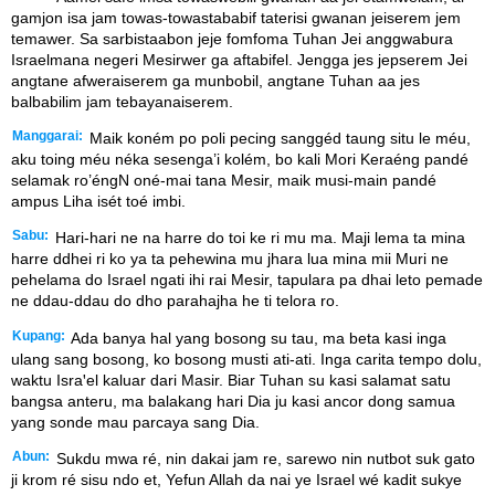
gamjon isa jam towas-towastababif taterisi gwanan jeiserem jem
temawer. Sa sarbistaabon jeje fomfoma Tuhan Jei anggwabura
Israelmana negeri Mesirwer ga aftabifel. Jengga jes jepserem Jei
angtane afweraiserem ga munbobil, angtane Tuhan aa jes
balbabilim jam tebayanaiserem.
Manggarai:
Maik koném po poli pecing sanggéd taung situ le méu,
aku toing méu néka sesenga’i kolém, bo kali Mori Keraéng pandé
selamak ro’éngN oné-mai tana Mesir, maik musi-main pandé
ampus Liha isét toé imbi.
Sabu:
Hari-hari ne na harre do toi ke ri mu ma. Maji lema ta mina
harre ddhei ri ko ya ta pehewina mu jhara lua mina mii Muri ne
pehelama do Israel ngati ihi rai Mesir, tapulara pa dhai leto pemade
ne ddau-ddau do dho parahajha he ti telora ro.
Kupang:
Ada banya hal yang bosong su tau, ma beta kasi inga
ulang sang bosong, ko bosong musti ati-ati. Inga carita tempo dolu,
waktu Israꞌel kaluar dari Masir. Biar Tuhan su kasi salamat satu
bangsa anteru, ma balakang hari Dia ju kasi ancor dong samua
yang sonde mau parcaya sang Dia.
Abun:
Sukdu mwa ré, nin dakai jam re, sarewo nin nutbot suk gato
ji krom ré sisu ndo et, Yefun Allah da nai ye Israel wé kadit sukye