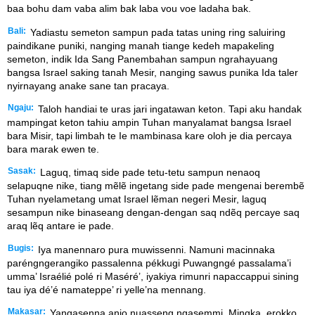
baa bohu dam vaba alim bak laba vou voe ladaha bak.
Bali:
Yadiastu semeton sampun pada tatas uning ring saluiring
paindikane puniki, nanging manah tiange kedeh mapakeling
semeton, indik Ida Sang Panembahan sampun ngrahayuang
bangsa Israel saking tanah Mesir, nanging sawus punika Ida taler
nyirnayang anake sane tan pracaya.
Ngaju:
Taloh handiai te uras jari ingatawan keton. Tapi aku handak
mampingat keton tahiu ampin Tuhan manyalamat bangsa Israel
bara Misir, tapi limbah te Ie mambinasa kare oloh je dia percaya
bara marak ewen te.
Sasak:
Laguq, timaq side pade tetu-tetu sampun nenaoq
selapuqne nike, tiang mẽlẽ ingetang side pade mengenai berembẽ
Tuhan nyelametang umat Israel lẽman negeri Mesir, laguq
sesampun nike binaseang dengan-dengan saq ndẽq percaye saq
araq lẽq antare ie pade.
Bugis:
Iya manennaro pura muwissenni. Namuni macinnaka
paréngngerangiko passalenna pékkugi Puwangngé passalama’i
umma’ Israélié polé ri Maséré’, iyakiya rimunri napaccappui sining
tau iya dé’é namateppe’ ri yelle’na mennang.
Makasar:
Yangasenna anjo nuasseng ngasemmi. Mingka, erokko