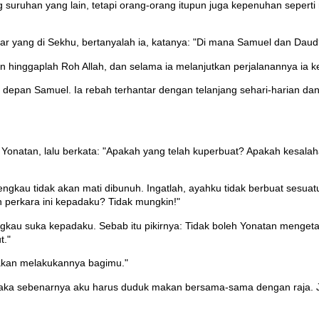
ng suruhan yang lain, tetapi orang-orang itupun juga kepenuhan sepert
esar yang di Sekhu, bertanyalah ia, katanya: "Di mana Samuel dan Dau
un hinggaplah Roh Allah, dan selama ia melanjutkan perjalanannya ia 
depan Samuel. Ia rebah terhantar dengan telanjang sehari-harian da
 Yonatan, lalu berkata: "Apakah yang telah kuperbuat? Apakah kesal
engkau tidak akan mati dibunuh. Ingatlah, ayahku tidak berbuat sesuat
erkara ini kepadaku? Tidak mungkin!"
au suka kepadaku. Sebab itu pikirnya: Tidak boleh Yonatan mengetah
t."
akan melakukannya bagimu."
maka sebenarnya aku harus duduk makan bersama-sama dengan raja. 