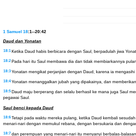
1 Samuel
18
:1--20:42
Daud dan Yonatan
18:1
Ketika Daud habis berbicara dengan Saul, berpadulah jiwa Yonat
18:2
Pada hari itu Saul membawa dia dan tidak membiarkannya pula
18:3
Yonatan mengikat perjanjian dengan Daud, karena ia mengasihi di
18:4
Yonatan menanggalkan jubah yang dipakainya, dan memberikan
18:5
Daud maju berperang dan selalu berhasil ke mana juga Saul meny
pegawai Saul.
Saul benci kepada Daud
18:6
Tetapi pada waktu mereka pulang, ketika Daud kembali sesudah 
menari-nari dengan memukul rebana, dengan bersukaria dan denga
18:7
dan perempuan yang menari-nari itu menyanyi berbalas-balasan,