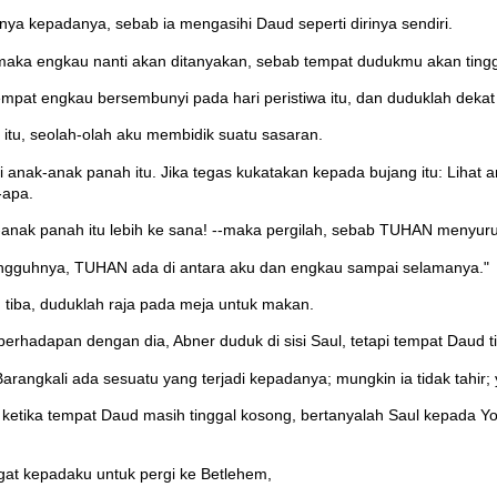
a kepadanya, sebab ia mengasihi Daud seperti dirinya sendiri.
maka engkau nanti akan ditanyakan, sebab tempat dudukmu akan tingg
empat engkau bersembunyi pada hari peristiwa itu, dan duduklah dekat 
tu, seolah-olah aku membidik suatu sasaran.
anak-anak panah itu. Jika tegas kukatakan kepada bujang itu: Lihat an
-apa.
ak-anak panah itu lebih ke sana! --maka pergilah, sebab TUHAN menyur
esungguhnya, TUHAN ada di antara aku dan engkau sampai selamanya."
 tiba, duduklah raja pada meja untuk makan.
berhadapan dengan dia, Abner duduk di sisi Saul, tetapi tempat Daud t
arangkali ada sesuatu yang terjadi kepadanya; mungkin ia tidak tahir; ya,
, ketika tempat Daud masih tinggal kosong, bertanyalah Saul kepada 
at kepadaku untuk pergi ke Betlehem,