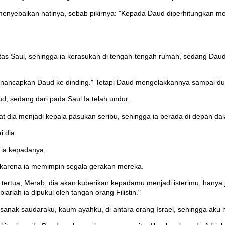
menyebalkan hatinya, sebab pikirnya: "Kepada Daud diperhitungkan mer
atas Saul, sehingga ia kerasukan di tengah-tengah rumah, sedang Daud
menancapkan Daud ke dinding." Tetapi Daud mengelakkannya sampai dua
, sedang dari pada Saul Ia telah undur.
 dia menjadi kepala pasukan seribu, sehingga ia berada di depan dal
 dia.
h ia kepadanya;
, karena ia memimpin segala gerakan mereka.
tertua, Merab; dia akan kuberikan kepadamu menjadi isterimu, hanya
arlah ia dipukul oleh tangan orang Filistin."
sanak saudaraku, kaum ayahku, di antara orang Israel, sehingga aku 