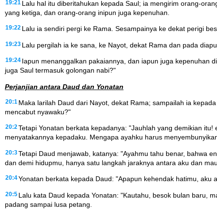
19:21
Lalu hal itu diberitahukan kepada Saul; ia mengirim orang-ora
yang ketiga, dan orang-orang inipun juga kepenuhan.
19:22
Lalu ia sendiri pergi ke Rama. Sesampainya ke dekat perigi b
19:23
Lalu pergilah ia ke sana, ke Nayot, dekat Rama dan pada diap
19:24
Iapun menanggalkan pakaiannya, dan iapun juga kepenuhan di 
juga Saul termasuk golongan nabi?"
Perjanjian antara Daud dan Yonatan
20:1
Maka larilah Daud dari Nayot, dekat Rama; sampailah ia kepada
mencabut nyawaku?"
20:2
Tetapi Yonatan berkata kepadanya: "Jauhlah yang demikian itu! 
menyatakannya kepadaku. Mengapa ayahku harus menyembunyikan p
20:3
Tetapi Daud menjawab, katanya: "Ayahmu tahu benar, bahwa engk
dan demi hidupmu, hanya satu langkah jaraknya antara aku dan mau
20:4
Yonatan berkata kepada Daud: "Apapun kehendak hatimu, aku 
20:5
Lalu kata Daud kepada Yonatan: "Kautahu, besok bulan baru, 
padang sampai lusa petang.