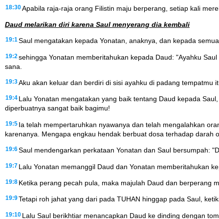
18:30
Apabila raja-raja orang Filistin maju berperang, setiap kali 
Daud melarikan diri karena Saul menyerang dia kembali
19:1
Saul mengatakan kepada Yonatan, anaknya, dan kepada semua 
19:2
sehingga Yonatan memberitahukan kepada Daud: "Ayahku Saul ber
sana.
19:3
Aku akan keluar dan berdiri di sisi ayahku di padang tempatm
19:4
Lalu Yonatan mengatakan yang baik tentang Daud kepada Saul, 
diperbuatnya sangat baik bagimu!
19:5
Ia telah mempertaruhkan nyawanya dan telah mengalahkan orang
karenanya. Mengapa engkau hendak berbuat dosa terhadap darah o
19:6
Saul mendengarkan perkataan Yonatan dan Saul bersumpah: "De
19:7
Lalu Yonatan memanggil Daud dan Yonatan memberitahukan kep
19:8
Ketika perang pecah pula, maka majulah Daud dan berperang mel
19:9
Tetapi roh jahat yang dari pada TUHAN hinggap pada Saul, ket
19:10
Lalu Saul berikhtiar menancapkan Daud ke dinding dengan tom