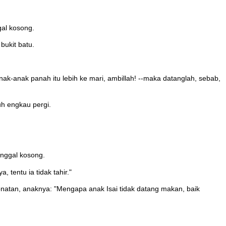
al kosong.
bukit batu.
ak-anak panah itu lebih ke mari, ambillah! --maka datanglah, sebab,
uh engkau pergi.
inggal kosong.
 tentu ia tidak tahir."
Yonatan, anaknya: "Mengapa anak Isai tidak datang makan, baik