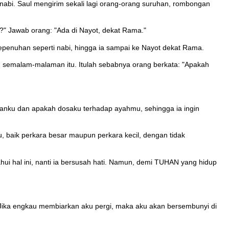
i nabi. Saul mengirim sekali lagi orang-orang suruhan, rombongan
d?" Jawab orang: "Ada di Nayot, dekat Rama."
kepenuhan seperti nabi, hingga ia sampai ke Nayot dekat Rama.
n semalam-malaman itu. Itulah sebabnya orang berkata: "Apakah
ahanku dan apakah dosaku terhadap ayahmu, sehingga ia ingin
u, baik perkara besar maupun perkara kecil, dengan tidak
ui hal ini, nanti ia bersusah hati. Namun, demi TUHAN yang hidup
Jika engkau membiarkan aku pergi, maka aku akan bersembunyi di