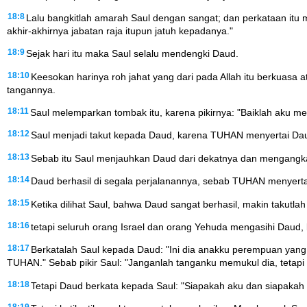
18:8
Lalu bangkitlah amarah Saul dengan sangat; dan perkataan itu 
akhir-akhirnya jabatan raja itupun jatuh kepadanya."
18:9
Sejak hari itu maka Saul selalu mendengki Daud.
18:10
Keesokan harinya roh jahat yang dari pada Allah itu berkuasa 
tangannya.
18:11
Saul melemparkan tombak itu, karena pikirnya: "Baiklah aku 
18:12
Saul menjadi takut kepada Daud, karena TUHAN menyertai Daud
18:13
Sebab itu Saul menjauhkan Daud dari dekatnya dan mengangkat
18:14
Daud berhasil di segala perjalanannya, sebab TUHAN menyertai
18:15
Ketika dilihat Saul, bahwa Daud sangat berhasil, makin takutla
18:16
tetapi seluruh orang Israel dan orang Yehuda mengasihi Daud
18:17
Berkatalah Saul kepada Daud: "Ini dia anakku perempuan yang 
TUHAN." Sebab pikir Saul: "Janganlah tanganku memukul dia, tetapi bi
18:18
Tetapi Daud berkata kepada Saul: "Siapakah aku dan siapakah 