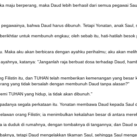
mereka maju berperang, maka Daud lebih berhasil dari semua pegawai S
pegawainya, bahwa Daud harus dibunuh. Tetapi Yonatan, anak Saul, 
ikhtiar untuk membunuh engkau; oleh sebab itu, hati-hatilah besok p
u itu. Maka aku akan berbicara dengan ayahku perihalmu; aku akan m
ayahnya, katanya: "Janganlah raja berbuat dosa terhadap Daud, ham
 Filistin itu, dan TUHAN telah memberikan kemenangan yang besar k
rang yang tidak bersalah dengan membunuh Daud tanpa alasan?"
mi TUHAN yang hidup, ia tidak akan dibunuh."
adanya segala perkataan itu. Yonatan membawa Daud kepada Saul dan
awan orang Filistin; ia menimbulkan kekalahan besar di antara merek
ika ia duduk di rumahnya, dengan tombaknya di tangannya; dan Daud s
baknya, tetapi Daud mengelakkan tikaman Saul, sehingga Saul mengena