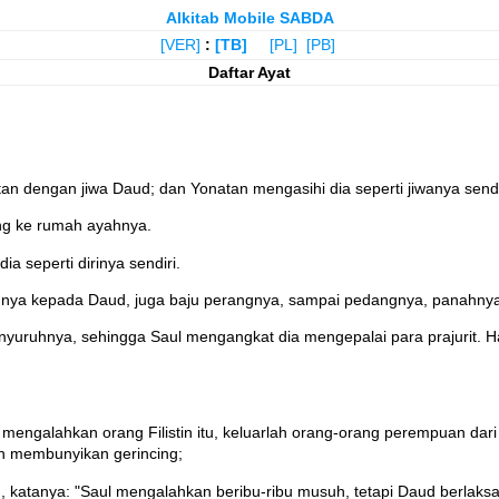
Alkitab Mobile SABDA
[VER]
:
[TB]
[PL]
[PB]
Daftar Ayat
an dengan jiwa Daud; dan Yonatan mengasihi dia seperti jiwanya sendi
ng ke rumah ayahnya.
a seperti dirinya sendiri.
nya kepada Daud, juga baju perangnya, sampai pedangnya, panahnya
uruhnya, sehingga Saul mengangkat dia mengepalai para prajurit. Hal
mengalahkan orang Filistin itu, keluarlah orang-orang perempuan dar
n membunyikan gerincing;
 katanya: "Saul mengalahkan beribu-ribu musuh, tetapi Daud berlaksa