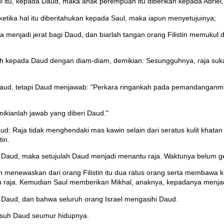
 itu, kepada Daud, maka anak perempuan itu diberikan kepada Adriel, 
ketika hal itu diberitahukan kepada Saul, maka iapun menyetujuinya;
 ia menjadi jerat bagi Daud, dan biarlah tangan orang Filistin memukul
ah kepada Daud dengan diam-diam, demikian: Sesungguhnya, raja s
Daud, tetapi Daud menjawab: "Perkara ringankah pada pemandanganm
ikianlah jawab yang diberi Daud."
d: Raja tidak menghendaki mas kawin selain dari seratus kulit khatan
in.
 Daud, maka setujulah Daud menjadi menantu raja. Waktunya belum g
n menewaskan dari orang Filistin itu dua ratus orang serta membawa k
raja. Kemudian Saul memberikan Mikhal, anaknya, kepadanya menjadi
 Daud, dan bahwa seluruh orang Israel mengasihi Daud.
usuh Daud seumur hidupnya.