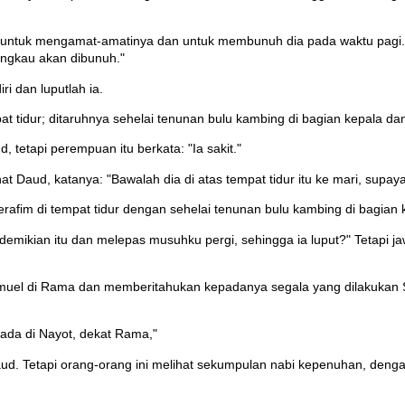
ntuk mengamat-amatinya dan untuk membunuh dia pada waktu pagi. Te
engkau akan dibunuh."
ri dan luputlah ia.
 tidur; ditaruhnya sehelai tenunan bulu kambing di bagian kepala dan
tetapi perempuan itu berkata: "Ia sakit."
t Daud, katanya: "Bawalah dia di atas tempat tidur itu ke mari, supaya
rafim di tempat tidur dengan sehelai tenunan bulu kambing di bagian 
mikian itu dan melepas musuhku pergi, sehingga ia luput?" Tetapi jaw
 Samuel di Rama dan memberitahukan kepadanya segala yang dilakuka
 ada di Nayot, dekat Rama,"
. Tetapi orang-orang ini melihat sekumpulan nabi kepenuhan, denga