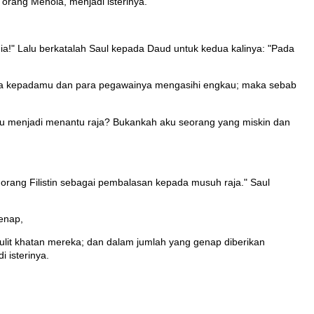
orang Mehola, menjadi isterinya.
 dia!" Lalu berkatalah Saul kepada Daud untuk kedua kalinya: "Pada
uka kepadamu dan para pegawainya mengasihi engkau; maka sebab
u menjadi menantu raja? Bukankah aku seorang yang miskin dan
 orang Filistin sebagai pembalasan kepada musuh raja." Saul
enap,
ulit khatan mereka; dan dalam jumlah yang genap diberikan
 isterinya.