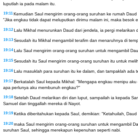
luputlah ia pada malam itu.
19:11
Kemudian Saul mengirim orang-orang suruhan ke rumah Daud u
"Jika engkau tidak dapat meluputkan dirimu malam ini, maka besok 
19:12
Lalu Mikhal menurunkan Daud dari jendela, ia pergi melarikan di
19:13
Sesudah itu Mikhal mengambil terafim dan menaruhnya di tempat
19:14
Lalu Saul mengirim orang-orang suruhan untuk mengambil Daud, 
19:15
Sesudah itu Saul mengirim orang-orang suruhan itu untuk meliha
19:16
Lalu masuklah para suruhan itu ke dalam, dan tampaklah ada te
19:17
Berkatalah Saul kepada Mikhal: "Mengapa engkau menipu aku de
apa perlunya aku membunuh engkau?"
19:18
Setelah Daud melarikan diri dan luput, sampailah ia kepada
Samuel dan tinggallah mereka di Nayot.
19:19
Ketika diberitahukan kepada Saul, demikian: "Ketahuilah, Daud
19:20
maka Saul mengirim orang-orang suruhan untuk mengambil Daud
suruhan Saul, sehingga merekapun kepenuhan seperti nabi.