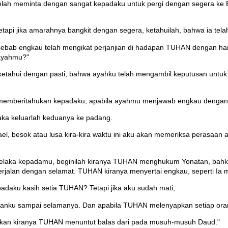
lah meminta dengan sangat kepadaku untuk pergi dengan segera ke 
Tetapi jika amarahnya bangkit dengan segera, ketahuilah, bahwa ia t
sebab engkau telah mengikat perjanjian di hadapan TUHAN dengan hamb
ayahmu?"
 kuketahui dengan pasti, bahwa ayahku telah mengambil keputusan un
 memberitahukan kepadaku, apabila ayahmu menjawab engkau dengan
aka keluarlah keduanya ke padang.
el, besok atau lusa kira-kira waktu ini aku akan memeriksa perasaan
laka kepadamu, beginilah kiranya TUHAN menghukum Yonatan, bahkan l
jalan dengan selamat. TUHAN kiranya menyertai engkau, seperti Ia m
daku kasih setia TUHAN? Tetapi jika aku sudah mati,
nanku sampai selamanya. Dan apabila TUHAN melenyapkan setiap ora
inkan kiranya TUHAN menuntut balas dari pada musuh-musuh Daud."