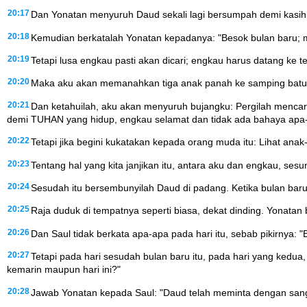
20:17
Dan Yonatan menyuruh Daud sekali lagi bersumpah demi kasihny
20:18
Kemudian berkatalah Yonatan kepadanya: "Besok bulan baru; 
20:19
Tetapi lusa engkau pasti akan dicari; engkau harus datang ke t
20:20
Maka aku akan memanahkan tiga anak panah ke samping batu i
20:21
Dan ketahuilah, aku akan menyuruh bujangku: Pergilah mencari 
demi TUHAN yang hidup, engkau selamat dan tidak ada bahaya apa
20:22
Tetapi jika begini kukatakan kepada orang muda itu: Lihat an
20:23
Tentang hal yang kita janjikan itu, antara aku dan engkau, s
20:24
Sesudah itu bersembunyilah Daud di padang. Ketika bulan baru
20:25
Raja duduk di tempatnya seperti biasa, dekat dinding. Yonatan 
20:26
Dan Saul tidak berkata apa-apa pada hari itu, sebab pikirnya: "B
20:27
Tetapi pada hari sesudah bulan baru itu, pada hari yang kedua
kemarin maupun hari ini?"
20:28
Jawab Yonatan kepada Saul: "Daud telah meminta dengan sang