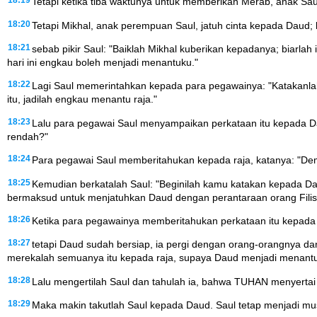
18:19
Tetapi ketika tiba waktunya untuk memberikan Merab, anak Saul
18:20
Tetapi Mikhal, anak perempuan Saul, jatuh cinta kepada Daud; 
18:21
sebab pikir Saul: "Baiklah Mikhal kuberikan kepadanya; biarlah
hari ini engkau boleh menjadi menantuku."
18:22
Lagi Saul memerintahkan kepada para pegawainya: "Katakanl
itu, jadilah engkau menantu raja."
18:23
Lalu para pegawai Saul menyampaikan perkataan itu kepada 
rendah?"
18:24
Para pegawai Saul memberitahukan kepada raja, katanya: "Dem
18:25
Kemudian berkatalah Saul: "Beginilah kamu katakan kepada Dau
bermaksud untuk menjatuhkan Daud dengan perantaraan orang Filist
18:26
Ketika para pegawainya memberitahukan perkataan itu kepada
18:27
tetapi Daud sudah bersiap, ia pergi dengan orang-orangnya da
merekalah semuanya itu kepada raja, supaya Daud menjadi menantu 
18:28
Lalu mengertilah Saul dan tahulah ia, bahwa TUHAN menyertai
18:29
Maka makin takutlah Saul kepada Daud. Saul tetap menjadi m