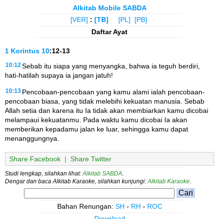
Alkitab Mobile SABDA
[VER]
:
[TB]
[PL]
[PB]
Daftar Ayat
1 Korintus
10
:12-13
10:12
Sebab itu siapa yang menyangka, bahwa ia teguh berdiri,
hati-hatilah supaya ia jangan jatuh!
10:13
Pencobaan-pencobaan yang kamu alami ialah pencobaan-
pencobaan biasa, yang tidak melebihi kekuatan manusia. Sebab
Allah setia dan karena itu Ia tidak akan membiarkan kamu dicobai
melampaui kekuatanmu. Pada waktu kamu dicobai Ia akan
memberikan kepadamu jalan ke luar, sehingga kamu dapat
menanggungnya.
Share Facebook
|
Share Twitter
Studi lengkap, silahkan lihat:
Alkitab SABDA
.
Dengar dan baca Alkitab Karaoke, silahkan kunjungi:
Alkitab Karaoke
.
Bahan Renungan:
SH
-
RH
-
ROC
Download