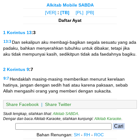
Alkitab Mobile SABDA
[VER]
:
[TB]
[PL]
[PB]
Daftar Ayat
1 Korintus
13
:3
13:3
Dan sekalipun aku membagi-bagikan segala sesuatu yang ada
padaku, bahkan menyerahkan tubuhku untuk dibakar, tetapi jika
aku tidak mempunyai kasih, sedikitpun tidak ada faedahnya bagiku.
2 Korintus
9
:7
9:7
Hendaklah masing-masing memberikan menurut kerelaan
hatinya, jangan dengan sedih hati atau karena paksaan, sebab
Allah mengasihi orang yang memberi dengan sukacita.
Share Facebook
|
Share Twitter
Studi lengkap, silahkan lihat:
Alkitab SABDA
.
Dengar dan baca Alkitab Karaoke, silahkan kunjungi:
Alkitab Karaoke
.
Bahan Renungan:
SH
-
RH
-
ROC