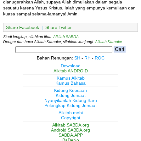
dianugerahkan Allah, supaya Allah dimuliakan dalam segala
sesuatu karena Yesus Kristus. Ialah yang empunya kemuliaan dan
kuasa sampai selama-lamanya! Amin.
Share Facebook
|
Share Twitter
Studi lengkap, silahkan lihat:
Alkitab SABDA
.
Dengar dan baca Alkitab Karaoke, silahkan kunjungi:
Alkitab Karaoke
.
Bahan Renungan:
SH
-
RH
-
ROC
Download
Alkitab ANDROID
Kamus Alkitab
Kamus Bahasa
Kidung Keesaan
Kidung Jemaat
Nyanyikanlah Kidung Baru
Pelengkap Kidung Jemaat
Alkitab.mobi
Copyright
Alkitab.SABDA.org
Android.SABDA.org
SABDA.APP
BaDeNo