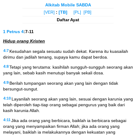
Alkitab Mobile SABDA
[VER]
:
[TB]
[PL]
[PB]
Daftar Ayat
1 Petrus
4
:7-11
Hidup orang Kristen
4:7
Kesudahan segala sesuatu sudah dekat. Karena itu kuasailah
dirimu dan jadilah tenang, supaya kamu dapat berdoa.
4:8
Tetapi yang terutama: kasihilah sungguh-sungguh seorang akan
yang lain, sebab kasih menutupi banyak sekali dosa.
4:9
Berilah tumpangan seorang akan yang lain dengan tidak
bersungut-sungut.
4:10
Layanilah seorang akan yang lain, sesuai dengan karunia yang
telah diperoleh tiap-tiap orang sebagai pengurus yang baik dari
kasih karunia Allah.
4:11
Jika ada orang yang berbicara, baiklah ia berbicara sebagai
orang yang menyampaikan firman Allah; jika ada orang yang
melayani, baiklah ia melakukannya dengan kekuatan yang