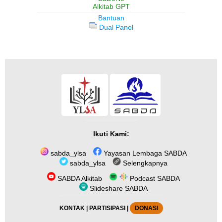
Alkitab GPT
Bantuan
Dual Panel
Ikuti Kami:
sabda_ylsa
Yayasan Lembaga SABDA
sabda_ylsa
Selengkapnya
SABDA Alkitab
Podcast SABDA
Slideshare SABDA
KONTAK
|
PARTISIPASI
|
DONASI