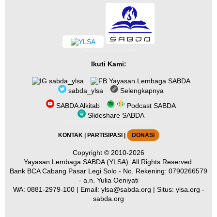
Ikuti Kami:
sabda_ylsa
Yayasan Lembaga SABDA
sabda_ylsa
Selengkapnya
SABDA Alkitab
Podcast SABDA
Slideshare SABDA
KONTAK
|
PARTISIPASI
|
DONASI
Copyright
© 2010-2026
Yayasan Lembaga SABDA (YLSA).
All Rights Reserved.
Bank BCA Cabang Pasar Legi Solo - No. Rekening: 0790266579
- a.n. Yulia Oeniyati
WA:
0881-2979-100
| Email:
ylsa@sabda.org
| Situs:
ylsa.org
-
sabda.org