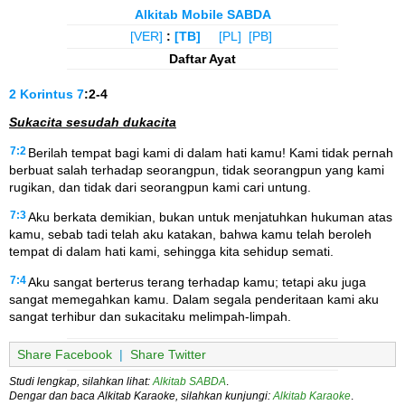
Alkitab Mobile SABDA
[VER]
:
[TB]
[PL]
[PB]
Daftar Ayat
2 Korintus
7
:2-4
Sukacita sesudah dukacita
7:2
Berilah tempat bagi kami di dalam hati kamu! Kami tidak pernah
berbuat salah terhadap seorangpun, tidak seorangpun yang kami
rugikan, dan tidak dari seorangpun kami cari untung.
7:3
Aku berkata demikian, bukan untuk menjatuhkan hukuman atas
kamu, sebab tadi telah aku katakan, bahwa kamu telah beroleh
tempat di dalam hati kami, sehingga kita sehidup semati.
7:4
Aku sangat berterus terang terhadap kamu; tetapi aku juga
sangat memegahkan kamu. Dalam segala penderitaan kami aku
sangat terhibur dan sukacitaku melimpah-limpah.
Share Facebook
|
Share Twitter
Studi lengkap, silahkan lihat:
Alkitab SABDA
.
Dengar dan baca Alkitab Karaoke, silahkan kunjungi:
Alkitab Karaoke
.