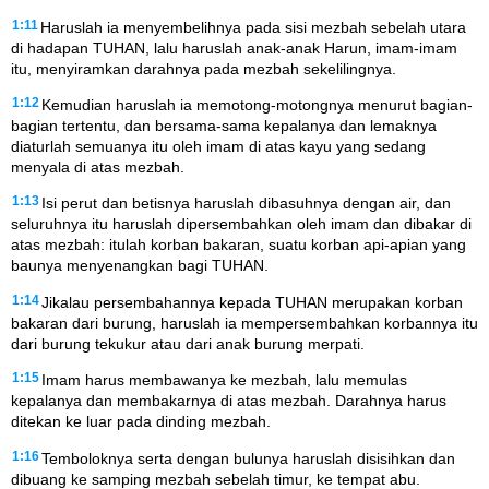
1:11
Haruslah ia menyembelihnya pada sisi mezbah sebelah utara
di hadapan TUHAN, lalu haruslah anak-anak Harun, imam-imam
itu, menyiramkan darahnya pada mezbah sekelilingnya.
1:12
Kemudian haruslah ia memotong-motongnya menurut bagian-
bagian tertentu, dan bersama-sama kepalanya dan lemaknya
diaturlah semuanya itu oleh imam di atas kayu yang sedang
menyala di atas mezbah.
1:13
Isi perut dan betisnya haruslah dibasuhnya dengan air, dan
seluruhnya itu haruslah dipersembahkan oleh imam dan dibakar di
atas mezbah: itulah korban bakaran, suatu korban api-apian yang
baunya menyenangkan bagi TUHAN.
1:14
Jikalau persembahannya kepada TUHAN merupakan korban
bakaran dari burung, haruslah ia mempersembahkan korbannya itu
dari burung tekukur atau dari anak burung merpati.
1:15
Imam harus membawanya ke mezbah, lalu memulas
kepalanya dan membakarnya di atas mezbah. Darahnya harus
ditekan ke luar pada dinding mezbah.
1:16
Temboloknya serta dengan bulunya haruslah disisihkan dan
dibuang ke samping mezbah sebelah timur, ke tempat abu.