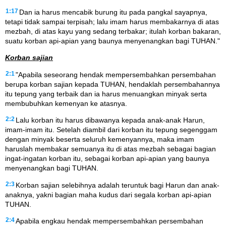
1:17
Dan ia harus mencabik burung itu pada pangkal sayapnya,
tetapi tidak sampai terpisah; lalu imam harus membakarnya di atas
mezbah, di atas kayu yang sedang terbakar; itulah korban bakaran,
suatu korban api-apian yang baunya menyenangkan bagi TUHAN."
Korban sajian
2:1
"Apabila seseorang hendak mempersembahkan persembahan
berupa korban sajian kepada TUHAN, hendaklah persembahannya
itu tepung yang terbaik dan ia harus menuangkan minyak serta
membubuhkan kemenyan ke atasnya.
2:2
Lalu korban itu harus dibawanya kepada anak-anak Harun,
imam-imam itu. Setelah diambil dari korban itu tepung segenggam
dengan minyak beserta seluruh kemenyannya, maka imam
haruslah membakar semuanya itu di atas mezbah sebagai bagian
ingat-ingatan korban itu, sebagai korban api-apian yang baunya
menyenangkan bagi TUHAN.
2:3
Korban sajian selebihnya adalah teruntuk bagi Harun dan anak-
anaknya, yakni bagian maha kudus dari segala korban api-apian
TUHAN.
2:4
Apabila engkau hendak mempersembahkan persembahan