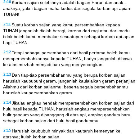
2:10
Korban sajian selebihnya adalah bagian Harun dan anak-
anaknya, yakni bagian maha kudus dari segala korban api-apian
TUHAN!
2:11
Suatu korban sajian yang kamu persembahkan kepada
TUHAN janganlah diolah beragi, karena dari ragi atau dari madu
tidak boleh kamu membakar sesuatupun sebagai korban api-apian
bagi TUHAN.
2:12
Tetapi sebagai persembahan dari hasil pertama boleh kamu
mempersembahkannya kepada TUHAN, hanya janganlah dibawa
ke atas mezbah menjadi bau yang menyenangkan.
2:13
Dan tiap-tiap persembahanmu yang berupa korban sajian
haruslah kaububuhi garam, janganlah kaulalaikan garam perjanjian
Allahmu dari korban sajianmu; beserta segala persembahanmu
haruslah kaupersembahkan garam.
2:14
Jikalau engkau hendak mempersembahkan korban sajian dari
hulu hasil kepada TUHAN, haruslah engkau mempersembahkan
bulir gandum yang dipanggang di atas api, emping gandum baru,
sebagai korban sajian dari hulu hasil gandummu.
2:15
Haruslah kaububuh minyak dan kautaruh kemenyan ke
atasnya; itulah korban sajian.