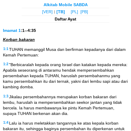
Alkitab Mobile SABDA
[VER]
:
[TB]
[PL]
[PB]
Daftar Ayat
Imamat
1
:1--4:35
Korban bakaran
1:1
TUHAN memanggil Musa dan berfirman kepadanya dari dalam
Kemah Pertemuan:
1:2
"Berbicaralah kepada orang Israel dan katakan kepada mereka:
Apabila seseorang di antaramu hendak mempersembahkan
persembahan kepada TUHAN, haruslah persembahanmu yang
kamu persembahkan itu dari ternak, yakni dari lembu sapi atau dari
kambing domba.
1:3
Jikalau persembahannya merupakan korban bakaran dari
lembu, haruslah ia mempersembahkan seekor jantan yang tidak
bercela. Ia harus membawanya ke pintu Kemah Pertemuan,
supaya TUHAN berkenan akan dia.
1:4
Lalu ia harus meletakkan tangannya ke atas kepala korban
bakaran itu, sehingga baginya persembahan itu diperkenan untuk