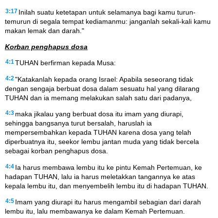
3:17
Inilah suatu ketetapan untuk selamanya bagi kamu turun-
temurun di segala tempat kediamanmu: janganlah sekali-kali kamu
makan lemak dan darah."
Korban penghapus dosa
4:1
TUHAN berfirman kepada Musa:
4:2
"Katakanlah kepada orang Israel: Apabila seseorang tidak
dengan sengaja berbuat dosa dalam sesuatu hal yang dilarang
TUHAN dan ia memang melakukan salah satu dari padanya,
4:3
maka jikalau yang berbuat dosa itu imam yang diurapi,
sehingga bangsanya turut bersalah, haruslah ia
mempersembahkan kepada TUHAN karena dosa yang telah
diperbuatnya itu, seekor lembu jantan muda yang tidak bercela
sebagai korban penghapus dosa.
4:4
Ia harus membawa lembu itu ke pintu Kemah Pertemuan, ke
hadapan TUHAN, lalu ia harus meletakkan tangannya ke atas
kepala lembu itu, dan menyembelih lembu itu di hadapan TUHAN.
4:5
Imam yang diurapi itu harus mengambil sebagian dari darah
lembu itu, lalu membawanya ke dalam Kemah Pertemuan.