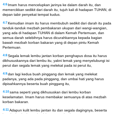
4:6
Imam harus mencelupkan jarinya ke dalam darah itu, dan
memercikkan sedikit dari darah itu, tujuh kali di hadapan TUHAN, di
depan tabir penyekat tempat kudus.
4:7
Kemudian imam itu harus membubuh sedikit dari darah itu pada
tanduk-tanduk mezbah pembakaran ukupan dari wangi-wangian,
yang ada di hadapan TUHAN di dalam Kemah Pertemuan, dan
semua darah selebihnya harus dicurahkannya kepada bagian
bawah mezbah korban bakaran yang di depan pintu Kemah
Pertemuan.
4:8
Segala lemak lembu jantan korban penghapus dosa itu harus
dikhususkannya dari lembu itu, yakni lemak yang menyelubungi isi
perut dan segala lemak yang melekat pada isi perut itu,
4:9
dan lagi kedua buah pinggang dan lemak yang melekat
padanya, yang ada pada pinggang, dan umbai hati yang harus
dipisahkannya beserta buah pinggang itu,
4:10
sama seperti yang dikhususkan dari lembu korban
keselamatan. Imam harus membakar semuanya di atas mezbah
korban bakaran.
4:11
Adapun kulit lembu jantan itu dan segala dagingnya, beserta