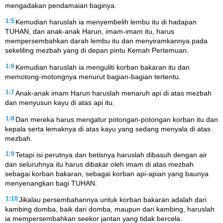
mengadakan pendamaian baginya.
1:5
Kemudian haruslah ia menyembelih lembu itu di hadapan
TUHAN, dan anak-anak Harun, imam-imam itu, harus
mempersembahkan darah lembu itu dan menyiramkannya pada
sekeliling mezbah yang di depan pintu Kemah Pertemuan.
1:6
Kemudian haruslah ia menguliti korban bakaran itu dan
memotong-motongnya menurut bagian-bagian tertentu.
1:7
Anak-anak imam Harun haruslah menaruh api di atas mezbah
dan menyusun kayu di atas api itu.
1:8
Dan mereka harus mengatur potongan-potongan korban itu dan
kepala serta lemaknya di atas kayu yang sedang menyala di atas
mezbah.
1:9
Tetapi isi perutnya dan betisnya haruslah dibasuh dengan air
dan seluruhnya itu harus dibakar oleh imam di atas mezbah
sebagai korban bakaran, sebagai korban api-apian yang baunya
menyenangkan bagi TUHAN.
1:10
Jikalau persembahannya untuk korban bakaran adalah dari
kambing domba, baik dari domba, maupun dari kambing, haruslah
ia mempersembahkan seekor jantan yang tidak bercela.