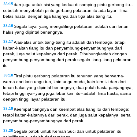
38:15
dan juga untuk sisi yang kedua di samping pintu gerbang itu--
sebelah-menyebelah pintu gerbang pelataran itu ada layar--lima
belas hasta, dengan tiga tiangnya dan tiga alas tiang itu.
38:16
Segala layar yang mengelilingi pelataran, adalah dari lenan
halus yang dipintal benangnya.
38:17
Alas-alas untuk tiang-tiang itu adalah dari tembaga, tetapi
kaitan-kaitan tiang itu dan penyambung-penyambungnya dari
perak, juga salut kepalanya dari perak. Dihubungkanlah dengan
penyambung-penyambung dari perak segala tiang-tiang pelataran
itu.
38:18
Tirai pintu gerbang pelataran itu tenunan yang berwarna-
warna dari kain ungu tua, kain ungu muda, kain kirmizi dan dari
lenan halus yang dipintal benangnya; dua puluh hasta panjangnya,
tetapi tingginya--yang juga lebar kain itu--adalah lima hasta, sama
dengan tinggi layar pelataran itu.
38:19
Keempat tiangnya dan keempat alas tiang itu dari tembaga;
tetapi kaitan-kaitannya dari perak, dan juga salut kepalanya, serta
penyambung-penyambungnya dari perak.
38:20
Segala patok untuk Kemah Suci dan untuk pelataran itu,
sekelilingnya, adalah dari tembaga.