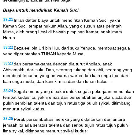
Biaya untuk mendirikan Kemah Suci
38:21
Inilah daftar biaya untuk mendirikan Kemah Suci, yakni
Kemah Suci, tempat hukum Allah, yang disusun atas perintah
Musa, oleh orang Lewi di bawah pimpinan Itamar, anak imam
Harun.
38:22
Bezaleel bin Uri bin Hur, dari suku Yehuda, membuat segala
yang diperintahkan TUHAN kepada Musa,
38:23
dan bersama-sama dengan dia turut Aholiab, anak
Ahisamakh, dari suku Dan, seorang tukang dan ahli, seorang yang
membuat tenunan yang berwarna-warna dari kain ungu tua, dari
kain ungu muda, dari kain kirmizi dan dari lenan halus. --
38:24
Segala emas yang dipakai untuk segala pekerjaan mendirikan
tempat kudus itu, yakni emas dari persembahan unjukan, ada dua
puluh sembilan talenta dan tujuh ratus tiga puluh syikal, ditimbang
menurut syikal kudus.
38:25
Perak persembahan mereka yang didaftarkan dari antara
jemaah itu ada seratus talenta dan seribu tujuh ratus tujuh puluh
lima syikal, ditimbang menurut syikal kudus: