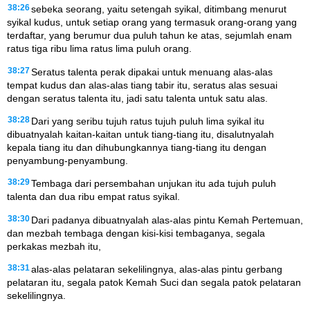
38:26
sebeka seorang, yaitu setengah syikal, ditimbang menurut
syikal kudus, untuk setiap orang yang termasuk orang-orang yang
terdaftar, yang berumur dua puluh tahun ke atas, sejumlah enam
ratus tiga ribu lima ratus lima puluh orang.
38:27
Seratus talenta perak dipakai untuk menuang alas-alas
tempat kudus dan alas-alas tiang tabir itu, seratus alas sesuai
dengan seratus talenta itu, jadi satu talenta untuk satu alas.
38:28
Dari yang seribu tujuh ratus tujuh puluh lima syikal itu
dibuatnyalah kaitan-kaitan untuk tiang-tiang itu, disalutnyalah
kepala tiang itu dan dihubungkannya tiang-tiang itu dengan
penyambung-penyambung.
38:29
Tembaga dari persembahan unjukan itu ada tujuh puluh
talenta dan dua ribu empat ratus syikal.
38:30
Dari padanya dibuatnyalah alas-alas pintu Kemah Pertemuan,
dan mezbah tembaga dengan kisi-kisi tembaganya, segala
perkakas mezbah itu,
38:31
alas-alas pelataran sekelilingnya, alas-alas pintu gerbang
pelataran itu, segala patok Kemah Suci dan segala patok pelataran
sekelilingnya.