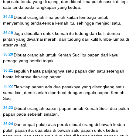
tepi satu tenda yang di ujung, dan dibuat lima puluh sosok di tepi
satu tenda pada rangkapan yang kedua.
36:18
Dibuat oranglah lima puluh kaitan tembaga untuk
menyambung tenda-tenda kemah itu, sehingga menjadi satu.
36:19
Juga dibuatlah untuk kemah itu tudung dari kulit domba
jantan yang diwarnai merah, dan tudung dari kulit lumba-lumba di
atasnya lagi.
36:20
Dibuat oranglah untuk Kemah Suci itu papan dari kayu
penaga yang berdiri tegak,
36:21
sepuluh hasta panjangnya satu papan dan satu setengah
hasta lebarnya tiap-tiap papan.
36:22
Tiap-tiap papan ada dua pasaknya yang disengkang satu
sama lain; demikianlah diperbuat dengan segala papan Kemah
Suci.
36:23
Dibuat oranglah papan-papan untuk Kemah Suci, dua puluh
papan pada sebelah selatan.
36:24
Dan empat puluh alas perak dibuat orang di bawah kedua
puluh papan itu, dua alas di bawah satu papan untuk kedua
pasaknya, dan seterusnya dua alas di bawah setiap papan untuk