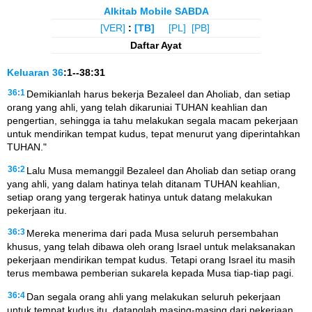
Alkitab Mobile SABDA
[VER]
:
[TB]
[PL]
[PB]
Daftar Ayat
Keluaran
36
:1--38:31
36:1
Demikianlah harus bekerja Bezaleel dan Aholiab, dan setiap
orang yang ahli, yang telah dikaruniai TUHAN keahlian dan
pengertian, sehingga ia tahu melakukan segala macam pekerjaan
untuk mendirikan tempat kudus, tepat menurut yang diperintahkan
TUHAN."
36:2
Lalu Musa memanggil Bezaleel dan Aholiab dan setiap orang
yang ahli, yang dalam hatinya telah ditanam TUHAN keahlian,
setiap orang yang tergerak hatinya untuk datang melakukan
pekerjaan itu.
36:3
Mereka menerima dari pada Musa seluruh persembahan
khusus, yang telah dibawa oleh orang Israel untuk melaksanakan
pekerjaan mendirikan tempat kudus. Tetapi orang Israel itu masih
terus membawa pemberian sukarela kepada Musa tiap-tiap pagi.
36:4
Dan segala orang ahli yang melakukan seluruh pekerjaan
untuk tempat kudus itu, datanglah masing-masing dari pekerjaan