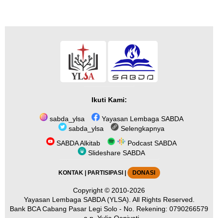
Ikuti Kami:
sabda_ylsa
Yayasan Lembaga SABDA
sabda_ylsa
Selengkapnya
SABDA Alkitab
Podcast SABDA
Slideshare SABDA
KONTAK
|
PARTISIPASI
|
DONASI
Copyright
© 2010-2026
Yayasan Lembaga SABDA (YLSA).
All Rights Reserved.
Bank BCA Cabang Pasar Legi Solo - No. Rekening: 0790266579