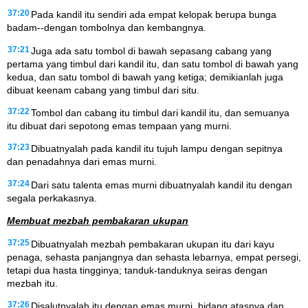
37:20
Pada kandil itu sendiri ada empat kelopak berupa bunga
badam--dengan tombolnya dan kembangnya.
37:21
Juga ada satu tombol di bawah sepasang cabang yang
pertama yang timbul dari kandil itu, dan satu tombol di bawah yang
kedua, dan satu tombol di bawah yang ketiga; demikianlah juga
dibuat keenam cabang yang timbul dari situ.
37:22
Tombol dan cabang itu timbul dari kandil itu, dan semuanya
itu dibuat dari sepotong emas tempaan yang murni.
37:23
Dibuatnyalah pada kandil itu tujuh lampu dengan sepitnya
dan penadahnya dari emas murni.
37:24
Dari satu talenta emas murni dibuatnyalah kandil itu dengan
segala perkakasnya.
Membuat mezbah pembakaran ukupan
37:25
Dibuatnyalah mezbah pembakaran ukupan itu dari kayu
penaga, sehasta panjangnya dan sehasta lebarnya, empat persegi,
tetapi dua hasta tingginya; tanduk-tanduknya seiras dengan
mezbah itu.
37:26
Disalutnyalah itu dengan emas murni, bidang atasnya dan