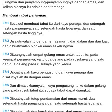
ujungnya dan penyambung-penyambungnya dengan emas, dan
kelima alasnya itu adalah dari tembaga.
Membuat tabut perjanjian
37:1
Bezaleel membuat tabut itu dari kayu penaga, dua setengah
hasta panjangnya, satu setengah hasta lebarnya, dan satu
setengah hasta tingginya.
37:2
Disalutnyalah itu dengan emas murni, dari dalam dan dari luar,
dan dibuatnyalah bingkai emas sekelilingnya.
37:3
Dituangnyalah empat gelang emas untuk tabut itu, pada
keempat penjurunya, yaitu dua gelang pada rusuknya yang satu
dan dua gelang pada rusuknya yang kedua.
37:4
Dibuatnyalah kayu pengusung dari kayu penaga dan
disalutnyalah itu dengan emas.
37:5
Dan dimasukkannyalah kayu pengusung itu ke dalam gelang
yang pada rusuk tabut itu, supaya tabut dapat diangkut.
37:6
Dibuatnyalah tutup pendamaian dari emas murni, dua
setengah hasta panjangnya dan satu setengah hasta lebarnya.
37:7
Dibuatnyalah dua kerub dari emas, dari emas tempaan