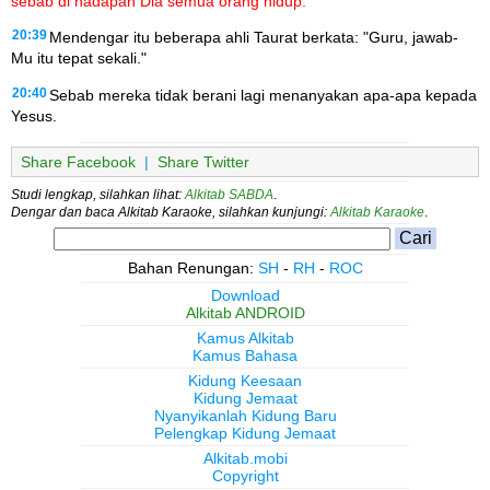
sebab di hadapan Dia semua orang hidup."
20:39
Mendengar itu beberapa ahli Taurat berkata: "Guru, jawab-
Mu itu tepat sekali."
20:40
Sebab mereka tidak berani lagi menanyakan apa-apa kepada
Yesus.
Share Facebook
|
Share Twitter
Studi lengkap, silahkan lihat:
Alkitab SABDA
.
Dengar dan baca Alkitab Karaoke, silahkan kunjungi:
Alkitab Karaoke
.
Bahan Renungan:
SH
-
RH
-
ROC
Download
Alkitab ANDROID
Kamus Alkitab
Kamus Bahasa
Kidung Keesaan
Kidung Jemaat
Nyanyikanlah Kidung Baru
Pelengkap Kidung Jemaat
Alkitab.mobi
Copyright