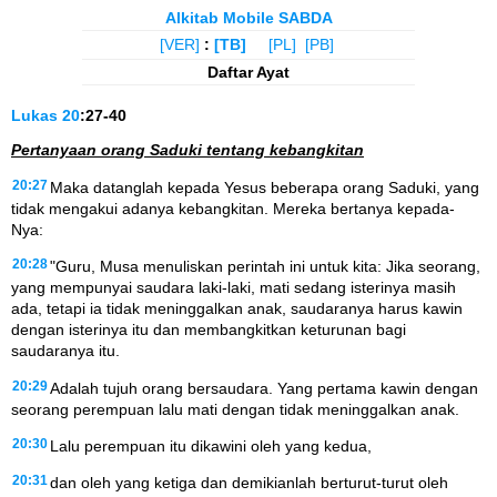
Alkitab Mobile SABDA
[VER]
:
[TB]
[PL]
[PB]
Daftar Ayat
Lukas
20
:27-40
Pertanyaan orang Saduki tentang kebangkitan
20:27
Maka datanglah kepada Yesus beberapa orang Saduki, yang
tidak mengakui adanya kebangkitan. Mereka bertanya kepada-
Nya:
20:28
"Guru, Musa menuliskan perintah ini untuk kita: Jika seorang,
yang mempunyai saudara laki-laki, mati sedang isterinya masih
ada, tetapi ia tidak meninggalkan anak, saudaranya harus kawin
dengan isterinya itu dan membangkitkan keturunan bagi
saudaranya itu.
20:29
Adalah tujuh orang bersaudara. Yang pertama kawin dengan
seorang perempuan lalu mati dengan tidak meninggalkan anak.
20:30
Lalu perempuan itu dikawini oleh yang kedua,
20:31
dan oleh yang ketiga dan demikianlah berturut-turut oleh