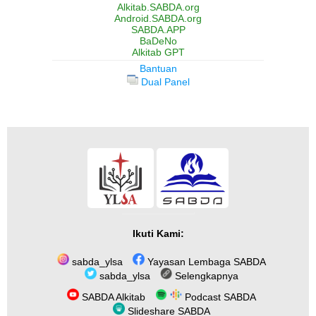
Alkitab.SABDA.org
Android.SABDA.org
SABDA.APP
BaDeNo
Alkitab GPT
Bantuan
Dual Panel
Ikuti Kami:
sabda_ylsa
Yayasan Lembaga SABDA
sabda_ylsa
Selengkapnya
SABDA Alkitab
Podcast SABDA
Slideshare SABDA