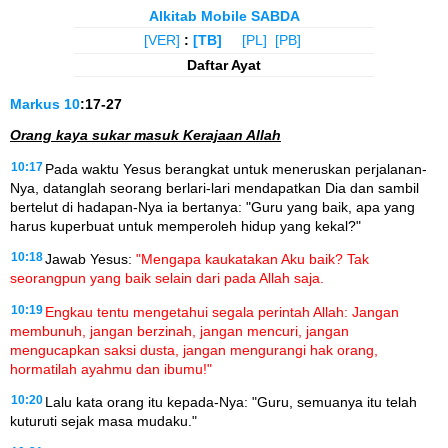
Alkitab Mobile SABDA
[VER]
:
[TB]
[PL]
[PB]
Daftar Ayat
Markus
10
:17-27
Orang kaya sukar masuk Kerajaan Allah
10:17
Pada waktu Yesus berangkat untuk meneruskan perjalanan-
Nya, datanglah seorang berlari-lari mendapatkan Dia dan sambil
bertelut di hadapan-Nya ia bertanya: "Guru yang baik, apa yang
harus kuperbuat untuk memperoleh hidup yang kekal?"
10:18
Jawab Yesus:
"Mengapa kaukatakan Aku baik? Tak
seorangpun yang baik selain dari pada Allah saja.
10:19
Engkau tentu mengetahui segala perintah Allah: Jangan
membunuh, jangan berzinah, jangan mencuri, jangan
mengucapkan saksi dusta, jangan mengurangi hak orang,
hormatilah ayahmu dan ibumu!"
10:20
Lalu kata orang itu kepada-Nya: "Guru, semuanya itu telah
kuturuti sejak masa mudaku."