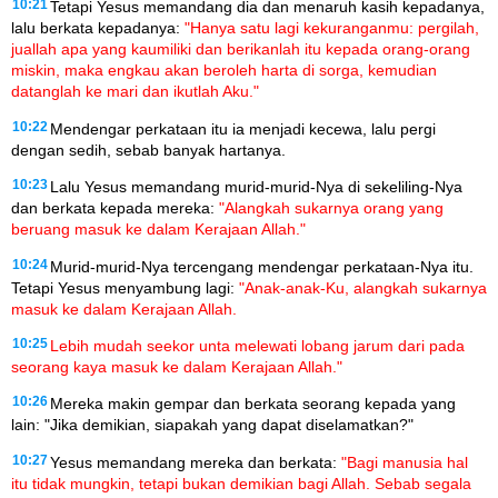
10:21
Tetapi Yesus memandang dia dan menaruh kasih kepadanya,
lalu berkata kepadanya:
"Hanya satu lagi kekuranganmu: pergilah,
juallah apa yang kaumiliki dan berikanlah itu kepada orang-orang
miskin, maka engkau akan beroleh harta di sorga, kemudian
datanglah ke mari dan ikutlah Aku."
10:22
Mendengar perkataan itu ia menjadi kecewa, lalu pergi
dengan sedih, sebab banyak hartanya.
10:23
Lalu Yesus memandang murid-murid-Nya di sekeliling-Nya
dan berkata kepada mereka:
"Alangkah sukarnya orang yang
beruang masuk ke dalam Kerajaan Allah."
10:24
Murid-murid-Nya tercengang mendengar perkataan-Nya itu.
Tetapi Yesus menyambung lagi:
"Anak-anak-Ku, alangkah sukarnya
masuk ke dalam Kerajaan Allah.
10:25
Lebih mudah seekor unta melewati lobang jarum dari pada
seorang kaya masuk ke dalam Kerajaan Allah."
10:26
Mereka makin gempar dan berkata seorang kepada yang
lain: "Jika demikian, siapakah yang dapat diselamatkan?"
10:27
Yesus memandang mereka dan berkata:
"Bagi manusia hal
itu tidak mungkin, tetapi bukan demikian bagi Allah. Sebab segala