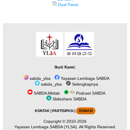
Dual Panel
Ikuti Kami:
sabda_ylsa
Yayasan Lembaga SABDA
sabda_ylsa
Selengkapnya
SABDA Alkitab
Podcast SABDA
Slideshare SABDA
KONTAK
|
PARTISIPASI
|
DONASI
Copyright
© 2010-2026
Yayasan Lembaga SABDA (YLSA).
All Rights Reserved.