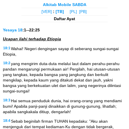
Alkitab Mobile SABDA
[VER]
:
[TB]
[PL]
[PB]
Daftar Ayat
Yesaya
18
:1--22:25
Ucapan ilahi terhadap Etiopia
18:1
Wahai! Negeri dengingan sayap di seberang sungai-sungai
Etiopia,
18:2
yang mengirim duta-duta melalui laut dalam perahu-perahu
pandan mengarungi permukaan air! Pergilah, hai utusan-utusan
yang tangkas, kepada bangsa yang jangkung dan berkulit
mengkilap, kepada kaum yang ditakuti dekat dan jauh, yakni
bangsa yang berkekuatan ulet dan lalim, yang negerinya dilintasi
sungai-sungai!
18:3
Hai semua penduduk dunia, hai orang-orang yang mendiami
bumi! Apabila panji-panji dinaikkan di gunung-gunung, lihatlah;
apabila sangkakala ditiup, dengarlah!
18:4
Sebab beginilah firman TUHAN kepadaku: "Aku akan
menjenguk dari tempat kediaman-Ku dengan tidak bergerak,