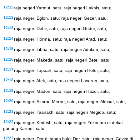
12:11
raja negeri Yarmut, satu; raja negeri Lakhis, satu;
12:12
raja negeri Eglon, satu; raja negeri Gezer, satu;
12:13
raja negeri Debir, satu; raja negeri Geder, satu;
12:14
raja negeri Horma, satu; raja negeri Arad, satu;
12:15
raja negeri Libna, satu; raja negeri Adulam, satu;
12:16
raja negeri Makeda, satu; raja negeri Betel, satu;
12:17
raja negeri Tapuah, satu; raja negeri Hefer, satu;
12:18
raja negeri Afek, satu; raja negeri Lasaron, satu;
12:19
raja negeri Madon, satu; raja negeri Hazor, satu;
12:20
raja negeri Simron Meron, satu; raja negeri Akhsaf, satu;
12:21
raja negeri Taanakh, satu; raja negeri Megido, satu;
12:22
raja negeri Kedesh, satu; raja negeri Yokneam di dekat
gunung Karmel, satu;
12:23
raja negeri Dor di tanah bukit Dor, satu; raja negeri Goyim di