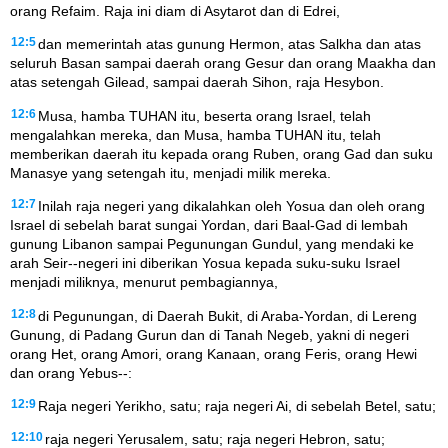
orang Refaim. Raja ini diam di Asytarot dan di Edrei,
12:5
dan memerintah atas gunung Hermon, atas Salkha dan atas
seluruh Basan sampai daerah orang Gesur dan orang Maakha dan
atas setengah Gilead, sampai daerah Sihon, raja Hesybon.
12:6
Musa, hamba TUHAN itu, beserta orang Israel, telah
mengalahkan mereka, dan Musa, hamba TUHAN itu, telah
memberikan daerah itu kepada orang Ruben, orang Gad dan suku
Manasye yang setengah itu, menjadi milik mereka.
12:7
Inilah raja negeri yang dikalahkan oleh Yosua dan oleh orang
Israel di sebelah barat sungai Yordan, dari Baal-Gad di lembah
gunung Libanon sampai Pegunungan Gundul, yang mendaki ke
arah Seir--negeri ini diberikan Yosua kepada suku-suku Israel
menjadi miliknya, menurut pembagiannya,
12:8
di Pegunungan, di Daerah Bukit, di Araba-Yordan, di Lereng
Gunung, di Padang Gurun dan di Tanah Negeb, yakni di negeri
orang Het, orang Amori, orang Kanaan, orang Feris, orang Hewi
dan orang Yebus--:
12:9
Raja negeri Yerikho, satu; raja negeri Ai, di sebelah Betel, satu;
12:10
raja negeri Yerusalem, satu; raja negeri Hebron, satu;