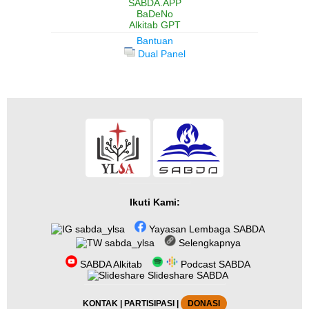
SABDA.APP
BaDeNo
Alkitab GPT
Bantuan
Dual Panel
Ikuti Kami:
sabda_ylsa
Yayasan Lembaga SABDA
sabda_ylsa
Selengkapnya
SABDA Alkitab
Podcast SABDA
Slideshare SABDA
KONTAK
|
PARTISIPASI
|
DONASI