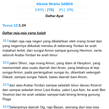
Alkitab Mobile SABDA
[VER]
:
[TB]
[PL]
[PB]
Daftar Ayat
Yosua
12
:1-24
Daftar raja-raja yang kalah
12:1
Inilah raja-raja negeri yang dikalahkan oleh orang Israel dan
yang negerinya diduduki mereka di seberang Yordan ke arah
matahari terbit, dari sungai Arnon sampai gunung Hermon, serta
seluruh Araba-Yordan ke arah timur:
12:2
yakni Sihon, raja orang Amori, yang diam di Hesybon, yang
memerintah atas suatu daerah dari Aroer, yang letaknya di tepi
sungai Arnon, pada pertengahan sungai itu, ditambah setengah
Gilead, sampai sungai Yabok, batas daerah bani Amon,
12:3
dan atas Araba-Yordan sampai sebelah timur danau Kinerot
dan sampai sebelah timur Laut Araba, yakni Laut Asin, ke arah Bet-
Yesimot dan ke arah selatan sampai kaki lereng-lereng gunung
Pisga.
12:4
Selanjutnya daerah Og, raja Basan, seorang dari sisa-sisa