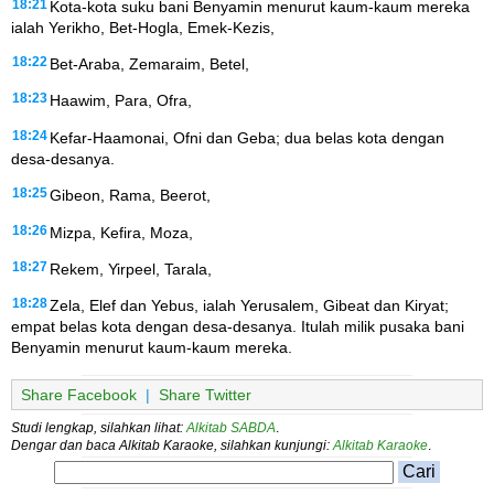
18:21
Kota-kota suku bani Benyamin menurut kaum-kaum mereka
ialah Yerikho, Bet-Hogla, Emek-Kezis,
18:22
Bet-Araba, Zemaraim, Betel,
18:23
Haawim, Para, Ofra,
18:24
Kefar-Haamonai, Ofni dan Geba; dua belas kota dengan
desa-desanya.
18:25
Gibeon, Rama, Beerot,
18:26
Mizpa, Kefira, Moza,
18:27
Rekem, Yirpeel, Tarala,
18:28
Zela, Elef dan Yebus, ialah Yerusalem, Gibeat dan Kiryat;
empat belas kota dengan desa-desanya. Itulah milik pusaka bani
Benyamin menurut kaum-kaum mereka.
Share Facebook
|
Share Twitter
Studi lengkap, silahkan lihat:
Alkitab SABDA
.
Dengar dan baca Alkitab Karaoke, silahkan kunjungi:
Alkitab Karaoke
.