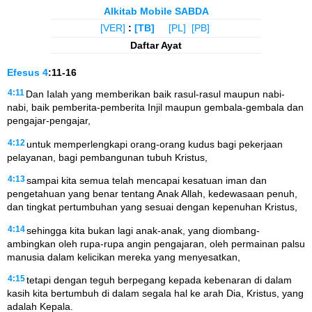
Alkitab Mobile SABDA
[VER]
:
[TB]
[PL]
[PB]
Daftar Ayat
Efesus
4
:11-16
4:11
Dan Ialah yang memberikan baik rasul-rasul maupun nabi-
nabi, baik pemberita-pemberita Injil maupun gembala-gembala dan
pengajar-pengajar,
4:12
untuk memperlengkapi orang-orang kudus bagi pekerjaan
pelayanan, bagi pembangunan tubuh Kristus,
4:13
sampai kita semua telah mencapai kesatuan iman dan
pengetahuan yang benar tentang Anak Allah, kedewasaan penuh,
dan tingkat pertumbuhan yang sesuai dengan kepenuhan Kristus,
4:14
sehingga kita bukan lagi anak-anak, yang diombang-
ambingkan oleh rupa-rupa angin pengajaran, oleh permainan palsu
manusia dalam kelicikan mereka yang menyesatkan,
4:15
tetapi dengan teguh berpegang kepada kebenaran di dalam
kasih kita bertumbuh di dalam segala hal ke arah Dia, Kristus, yang
adalah Kepala.