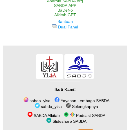
Android.SABDA.org
SABDA.APP
BaDeNo
Alkitab GPT
Bantuan
Dual Panel
Ikuti Kami:
sabda_ylsa
Yayasan Lembaga SABDA
sabda_ylsa
Selengkapnya
SABDA Alkitab
Podcast SABDA
Slideshare SABDA