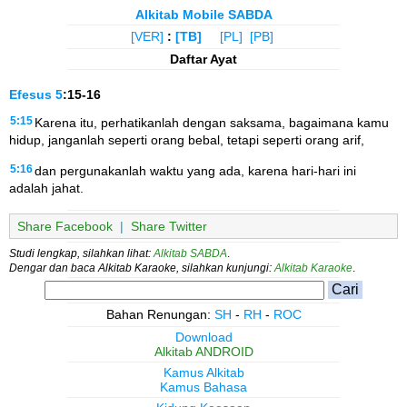
Alkitab Mobile SABDA
[VER]
:
[TB]
[PL]
[PB]
Daftar Ayat
Efesus
5
:15-16
5:15
Karena itu, perhatikanlah dengan saksama, bagaimana kamu
hidup, janganlah seperti orang bebal, tetapi seperti orang arif,
5:16
dan pergunakanlah waktu yang ada, karena hari-hari ini
adalah jahat.
Share Facebook
|
Share Twitter
Studi lengkap, silahkan lihat:
Alkitab SABDA
.
Dengar dan baca Alkitab Karaoke, silahkan kunjungi:
Alkitab Karaoke
.
Bahan Renungan:
SH
-
RH
-
ROC
Download
Alkitab ANDROID
Kamus Alkitab
Kamus Bahasa