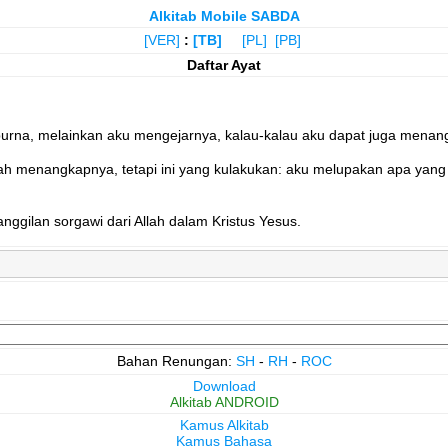
Alkitab Mobile SABDA
[VER]
:
[TB]
[PL]
[PB]
Daftar Ayat
purna, melainkan aku mengejarnya, kalau-kalau aku dapat juga menang
ah menangkapnya, tetapi ini yang kulakukan: aku melupakan apa yang 
nggilan sorgawi dari Allah dalam Kristus Yesus.
Bahan Renungan:
SH
-
RH
-
ROC
Download
Alkitab ANDROID
Kamus Alkitab
Kamus Bahasa