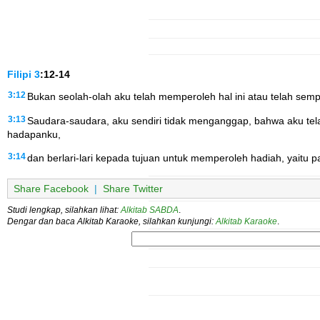
Filipi
3
:12-14
3:12
Bukan seolah-olah aku telah memperoleh hal ini atau telah sem
3:13
Saudara-saudara, aku sendiri tidak menganggap, bahwa aku tel
hadapanku,
3:14
dan berlari-lari kepada tujuan untuk memperoleh hadiah, yaitu pa
Share Facebook
|
Share Twitter
Studi lengkap, silahkan lihat:
Alkitab SABDA
.
Dengar dan baca Alkitab Karaoke, silahkan kunjungi:
Alkitab Karaoke
.