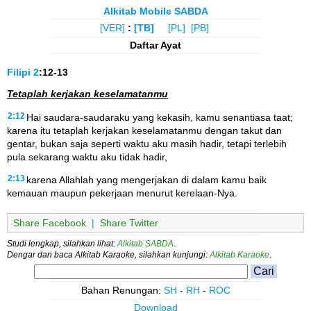
Alkitab Mobile SABDA
[VER]
:
[TB]
[PL]
[PB]
Daftar Ayat
Filipi
2
:12-13
Tetaplah kerjakan keselamatanmu
2:12
Hai saudara-saudaraku yang kekasih, kamu senantiasa taat;
karena itu tetaplah kerjakan keselamatanmu dengan takut dan
gentar, bukan saja seperti waktu aku masih hadir, tetapi terlebih
pula sekarang waktu aku tidak hadir,
2:13
karena Allahlah yang mengerjakan di dalam kamu baik
kemauan maupun pekerjaan menurut kerelaan-Nya.
Share Facebook
|
Share Twitter
Studi lengkap, silahkan lihat:
Alkitab SABDA
.
Dengar dan baca Alkitab Karaoke, silahkan kunjungi:
Alkitab Karaoke
.
Bahan Renungan:
SH
-
RH
-
ROC
Download