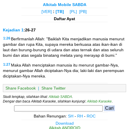
Alkitab Mobile SABDA
[VER]
:
[TB]
[PL]
[PB]
Daftar Ayat
Kejadian
1
:26-27
1:26
Berfirmanlah Allah: "Baiklah Kita menjadikan manusia menurut
gambar dan rupa Kita, supaya mereka berkuasa atas ikan-ikan di
laut dan burung-burung di udara dan atas ternak dan atas seluruh
bumi dan atas segala binatang melata yang merayap di bumi."
1:27
Maka Allah menciptakan manusia itu menurut gambar-Nya,
menurut gambar Allah diciptakan-Nya dia; laki-laki dan perempuan
diciptakan-Nya mereka.
Share Facebook
|
Share Twitter
Studi lengkap, silahkan lihat:
Alkitab SABDA
.
Dengar dan baca Alkitab Karaoke, silahkan kunjungi:
Alkitab Karaoke
.
Bahan Renungan:
SH
-
RH
-
ROC
Download
Alkitab ANDROID