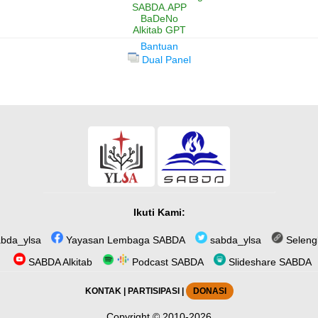
SABDA.APP
BaDeNo
Alkitab GPT
Bantuan
Dual Panel
Ikuti Kami:
bda_ylsa
Yayasan Lembaga SABDA
sabda_ylsa
Seleng
SABDA Alkitab
Podcast SABDA
Slideshare SABDA
KONTAK
|
PARTISIPASI
|
DONASI
Copyright
© 2010-2026