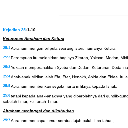
Kejadian
25
:1-10
Keturunan Abraham dari Ketura
25:1
Abraham mengambil pula seorang isteri, namanya Ketura.
25:2
Perempuan itu melahirkan baginya Zimran, Yoksan, Medan, Midi
25:3
Yoksan memperanakkan Syeba dan Dedan. Keturunan Dedan iala
25:4
Anak-anak Midian ialah Efa, Efer, Henokh, Abida dan Eldaa. Itu
25:5
Abraham memberikan segala harta miliknya kepada Ishak,
25:6
tetapi kepada anak-anaknya yang diperolehnya dari gundik-gun
sebelah timur, ke Tanah Timur.
Abraham meninggal dan dikuburkan
25:7
Abraham mencapai umur seratus tujuh puluh lima tahun,