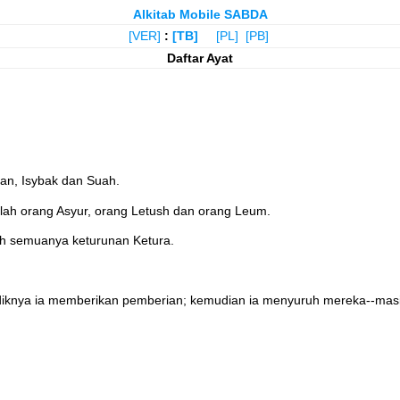
Alkitab Mobile SABDA
[VER]
:
[TB]
[PL]
[PB]
Daftar Ayat
an, Isybak dan Suah.
h orang Asyur, orang Letush dan orang Leum.
lah semuanya keturunan Ketura.
diknya ia memberikan pemberian; kemudian ia menyuruh mereka--masih