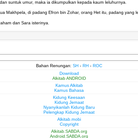
ua dan suntuk umur, maka ia dikumpulkan kepada kaum leluhurnya.
 Makhpela, di padang Efron bin Zohar, orang Het itu, padang yang l
braham dan Sara isterinya.
Bahan Renungan:
SH
-
RH
-
ROC
Download
Alkitab ANDROID
Kamus Alkitab
Kamus Bahasa
Kidung Keesaan
Kidung Jemaat
Nyanyikanlah Kidung Baru
Pelengkap Kidung Jemaat
Alkitab.mobi
Copyright
Alkitab.SABDA.org
Android.SABDA.org