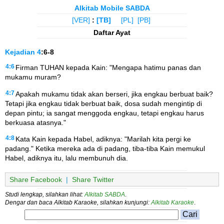
Alkitab Mobile SABDA
[VER]
:
[TB]
[PL]
[PB]
Daftar Ayat
Kejadian
4
:6-8
4:6
Firman TUHAN kepada Kain: "Mengapa hatimu panas dan
mukamu muram?
4:7
Apakah mukamu tidak akan berseri, jika engkau berbuat baik?
Tetapi jika engkau tidak berbuat baik, dosa sudah mengintip di
depan pintu; ia sangat menggoda engkau, tetapi engkau harus
berkuasa atasnya."
4:8
Kata Kain kepada Habel, adiknya: "Marilah kita pergi ke
padang." Ketika mereka ada di padang, tiba-tiba Kain memukul
Habel, adiknya itu, lalu membunuh dia.
Share Facebook
|
Share Twitter
Studi lengkap, silahkan lihat:
Alkitab SABDA
.
Dengar dan baca Alkitab Karaoke, silahkan kunjungi:
Alkitab Karaoke
.