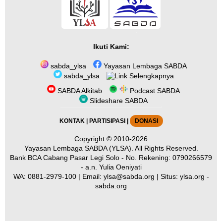
Ikuti Kami:
sabda_ylsa
Yayasan Lembaga SABDA
sabda_ylsa
Selengkapnya
SABDA Alkitab
Podcast SABDA
Slideshare SABDA
KONTAK
|
PARTISIPASI
|
DONASI
Copyright
© 2010-2026
Yayasan Lembaga SABDA (YLSA).
All Rights Reserved.
Bank BCA Cabang Pasar Legi Solo - No. Rekening: 0790266579
- a.n. Yulia Oeniyati
WA:
0881-2979-100
| Email:
ylsa@sabda.org
| Situs:
ylsa.org
-
sabda.org