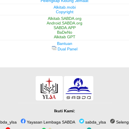
Pelengkap Kidung Jemaat
Alkitab.mobi
Copyright
Alkitab.SABDA.org
Android.SABDA.org
SABDA.APP
BaDeNo
Alkitab GPT
Bantuan
Dual Panel
Ikuti Kami:
bda_ylsa
Yayasan Lembaga SABDA
sabda_ylsa
Seleng