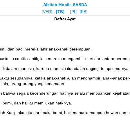
Alkitab Mobile SABDA
[VER]
:
[TB]
[PL]
[PB]
Daftar Ayat
umi, dan bagi mereka lahir anak-anak perempuan,
a itu cantik-cantik, lalu mereka mengambil isteri dari antara peremp
di dalam manusia, karena manusia itu adalah daging, tetapi umurnya 
a waktu sesudahnya, ketika anak-anak Allah menghampiri anak-anak 
akala, orang-orang yang kenamaan.
dan bahwa segala kecenderungan hatinya selalu membuahkan kejahata
bumi, dan hal itu memilukan hati-Nya.
h Kuciptakan itu dari muka bumi, baik manusia maupun hewan dan bi