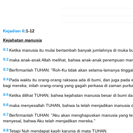
Kejadian
6
:1-12
Kejahatan manusia
6:1
Ketika manusia itu mulai bertambah banyak jumlahnya di muka b
6:2
maka anak-anak Allah melihat, bahwa anak-anak perempuan manusi
6:3
Berfirmanlah TUHAN: "Roh-Ku tidak akan selama-lamanya tinggal 
6:4
Pada waktu itu orang-orang raksasa ada di bumi, dan juga pad
bagi mereka; inilah orang-orang yang gagah perkasa di zaman purb
6:5
Ketika dilihat TUHAN, bahwa kejahatan manusia besar di bumi 
6:6
maka menyesallah TUHAN, bahwa Ia telah menjadikan manusia di 
6:7
Berfirmanlah TUHAN: "Aku akan menghapuskan manusia yang tela
menyesal, bahwa Aku telah menjadikan mereka."
6:8
Tetapi Nuh mendapat kasih karunia di mata TUHAN.