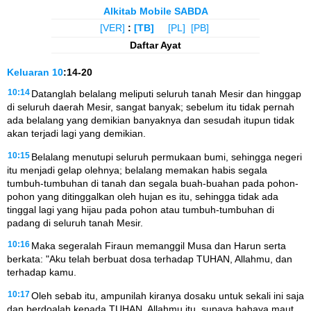
Alkitab Mobile SABDA
[VER]
:
[TB]
[PL]
[PB]
Daftar Ayat
Keluaran
10
:14-20
10:14
Datanglah belalang meliputi seluruh tanah Mesir dan hinggap
di seluruh daerah Mesir, sangat banyak; sebelum itu tidak pernah
ada belalang yang demikian banyaknya dan sesudah itupun tidak
akan terjadi lagi yang demikian.
10:15
Belalang menutupi seluruh permukaan bumi, sehingga negeri
itu menjadi gelap olehnya; belalang memakan habis segala
tumbuh-tumbuhan di tanah dan segala buah-buahan pada pohon-
pohon yang ditinggalkan oleh hujan es itu, sehingga tidak ada
tinggal lagi yang hijau pada pohon atau tumbuh-tumbuhan di
padang di seluruh tanah Mesir.
10:16
Maka segeralah Firaun memanggil Musa dan Harun serta
berkata: "Aku telah berbuat dosa terhadap TUHAN, Allahmu, dan
terhadap kamu.
10:17
Oleh sebab itu, ampunilah kiranya dosaku untuk sekali ini saja
dan berdoalah kepada TUHAN, Allahmu itu, supaya bahaya maut