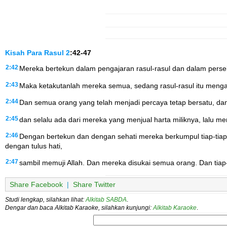
Kisah Para Rasul
2
:42-47
2:42
Mereka bertekun dalam pengajaran rasul-rasul dan dalam pers
2:43
Maka ketakutanlah mereka semua, sedang rasul-rasul itu meng
2:44
Dan semua orang yang telah menjadi percaya tetap bersatu, d
2:45
dan selalu ada dari mereka yang menjual harta miliknya, lalu
2:46
Dengan bertekun dan dengan sehati mereka berkumpul tiap-tia
dengan tulus hati,
2:47
sambil memuji Allah. Dan mereka disukai semua orang. Dan tia
Share Facebook
|
Share Twitter
Studi lengkap, silahkan lihat:
Alkitab SABDA
.
Dengar dan baca Alkitab Karaoke, silahkan kunjungi:
Alkitab Karaoke
.