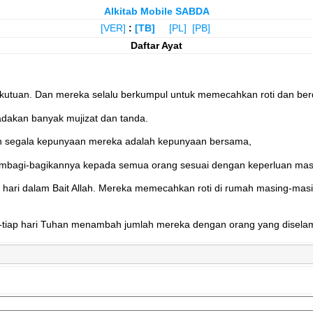
Alkitab Mobile SABDA
[VER]
:
[TB]
[PL]
[PB]
Daftar Ayat
ekutuan. Dan mereka selalu berkumpul untuk memecahkan roti dan ber
adakan banyak mujizat dan tanda.
an segala kepunyaan mereka adalah kepunyaan bersama,
 membagi-bagikannya kepada semua orang sesuai dengan keperluan ma
p hari dalam Bait Allah. Mereka memecahkan roti di rumah masing-ma
p-tiap hari Tuhan menambah jumlah mereka dengan orang yang disela