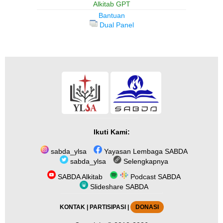
Alkitab GPT
Bantuan
Dual Panel
Ikuti Kami:
sabda_ylsa
Yayasan Lembaga SABDA
sabda_ylsa
Selengkapnya
SABDA Alkitab
Podcast SABDA
Slideshare SABDA
KONTAK
|
PARTISIPASI
|
DONASI