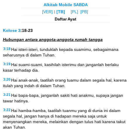
Alkitab Mobile SABDA
[VER]
:
[TB]
[PL]
[PB]
Daftar Ayat
Kolose
3
:18-23
Hubungan antara anggota-anggota rumah tangga
3:18
Hai isteri-isteri, tunduklah kepada suamimu, sebagaimana
seharusnya di dalam Tuhan.
3:19
Hai suami-suami, kasihilah isterimu dan janganlah berlaku
kasar terhadap dia.
3:20
Hai anak-anak, taatilah orang tuamu dalam segala hal, karena
itulah yang indah di dalam Tuhan.
3:21
Hai bapa-bapa, janganlah sakiti hati anakmu, supaya jangan
tawar hatinya.
3:22
Hai hamba-hamba, taatilah tuanmu yang di dunia ini dalam
segala hal, jangan hanya di hadapan mereka saja untuk
menyenangkan mereka, melainkan dengan tulus hati karena takut
akan Tuhan.