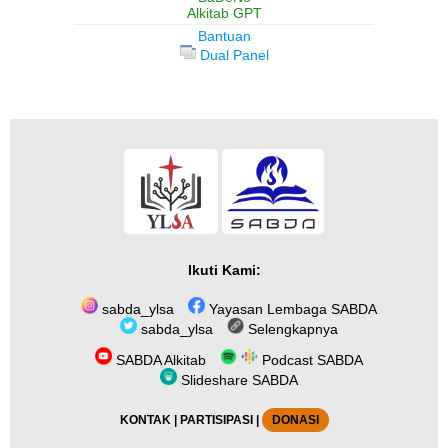
Alkitab GPT
Bantuan
Dual Panel
Ikuti Kami:
sabda_ylsa
Yayasan Lembaga SABDA
sabda_ylsa
Selengkapnya
SABDA Alkitab
Podcast SABDA
Slideshare SABDA
KONTAK
|
PARTISIPASI
|
DONASI