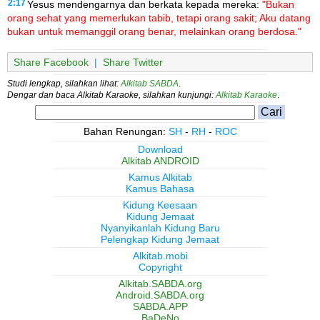
2:17
Yesus mendengarnya dan berkata kepada mereka:
"Bukan
orang sehat yang memerlukan tabib, tetapi orang sakit; Aku datang
bukan untuk memanggil orang benar, melainkan orang berdosa."
Share Facebook
|
Share Twitter
Studi lengkap, silahkan lihat:
Alkitab SABDA
.
Dengar dan baca Alkitab Karaoke, silahkan kunjungi:
Alkitab Karaoke
.
Bahan Renungan:
SH
-
RH
-
ROC
Download
Alkitab ANDROID
Kamus Alkitab
Kamus Bahasa
Kidung Keesaan
Kidung Jemaat
Nyanyikanlah Kidung Baru
Pelengkap Kidung Jemaat
Alkitab.mobi
Copyright
Alkitab.SABDA.org
Android.SABDA.org
SABDA.APP
BaDeNo