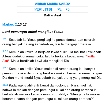
Alkitab Mobile SABDA
[VER]
:
[TB]
[PL]
[PB]
Daftar Ayat
Markus
2
:13-17
Lewi pemungut cukai mengikut Yesus
2:13
Sesudah itu Yesus pergi lagi ke pantai danau, dan seluruh
orang banyak datang kepada-Nya, lalu Ia mengajar mereka.
2:14
Kemudian ketika Ia berjalan lewat di situ, Ia melihat Lewi anak
Alfeus duduk di rumah cukai lalu Ia berkata kepadanya:
"Ikutlah
Aku!"
Maka berdirilah Lewi lalu mengikuti Dia.
2:15
Kemudian ketika Yesus makan di rumah orang itu, banyak
pemungut cukai dan orang berdosa makan bersama-sama dengan
Dia dan murid-murid-Nya, sebab banyak orang yang mengikuti Dia.
2:16
Pada waktu ahli-ahli Taurat dari golongan Farisi melihat,
bahwa Ia makan dengan pemungut cukai dan orang berdosa itu,
berkatalah mereka kepada murid-murid-Nya: "Mengapa Ia makan
bersama-sama dengan pemungut cukai dan orang berdosa?"