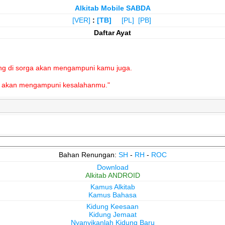
Alkitab Mobile SABDA
[VER]
:
[TB]
[PL]
[PB]
Daftar Ayat
ng di sorga akan mengampuni kamu juga.
ak akan mengampuni kesalahanmu."
Bahan Renungan:
SH
-
RH
-
ROC
Download
Alkitab ANDROID
Kamus Alkitab
Kamus Bahasa
Kidung Keesaan
Kidung Jemaat
Nyanyikanlah Kidung Baru