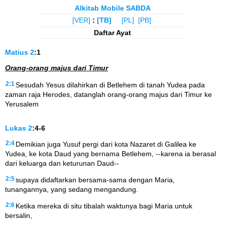
Alkitab Mobile SABDA
[VER]
:
[TB]
[PL]
[PB]
Daftar Ayat
Matius
2
:1
Orang-orang majus dari Timur
2:1
Sesudah Yesus dilahirkan di Betlehem di tanah Yudea pada
zaman raja Herodes, datanglah orang-orang majus dari Timur ke
Yerusalem
Lukas
2
:4-6
2:4
Demikian juga Yusuf pergi dari kota Nazaret di Galilea ke
Yudea, ke kota Daud yang bernama Betlehem, --karena ia berasal
dari keluarga dan keturunan Daud--
2:5
supaya didaftarkan bersama-sama dengan Maria,
tunangannya, yang sedang mengandung.
2:6
Ketika mereka di situ tibalah waktunya bagi Maria untuk
bersalin,