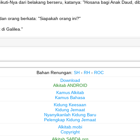
kuti-Nya dari belakang berseru, katanya: "Hosana bagi Anak Daud, di
dan orang berkata: "Siapakah orang ini?"
di Galilea."
Bahan Renungan:
SH
-
RH
-
ROC
Download
Alkitab ANDROID
Kamus Alkitab
Kamus Bahasa
Kidung Keesaan
Kidung Jemaat
Nyanyikanlah Kidung Baru
Pelengkap Kidung Jemaat
Alkitab.mobi
Copyright
Alkitab.SABDA.org