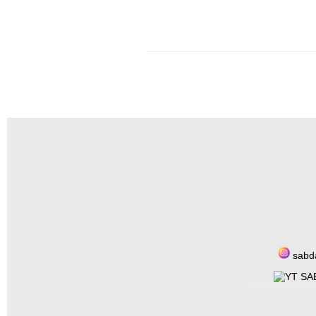
sabd
SAB