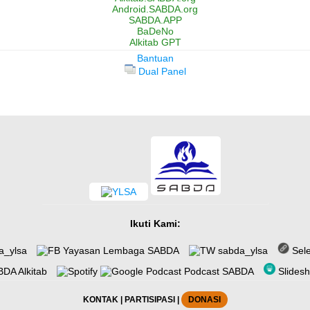
Android.SABDA.org
SABDA.APP
BaDeNo
Alkitab GPT
Bantuan
Dual Panel
Ikuti Kami:
a_ylsa
Yayasan Lembaga SABDA
sabda_ylsa
Sel
DA Alkitab
Podcast SABDA
Slides
KONTAK
|
PARTISIPASI
|
DONASI