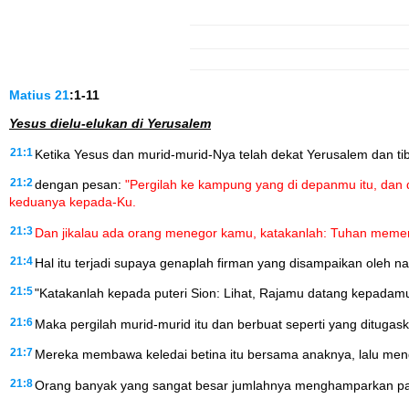
Matius
21
:1-11
Yesus dielu-elukan di Yerusalem
21:1
Ketika Yesus dan murid-murid-Nya telah dekat Yerusalem dan tib
21:2
dengan pesan:
"Pergilah ke kampung yang di depanmu itu, dan 
keduanya kepada-Ku.
21:3
Dan jikalau ada orang menegor kamu, katakanlah: Tuhan meme
21:4
Hal itu terjadi supaya genaplah firman yang disampaikan oleh na
21:5
"Katakanlah kepada puteri Sion: Lihat, Rajamu datang kepadam
21:6
Maka pergilah murid-murid itu dan berbuat seperti yang dituga
21:7
Mereka membawa keledai betina itu bersama anaknya, lalu men
21:8
Orang banyak yang sangat besar jumlahnya menghamparkan paka