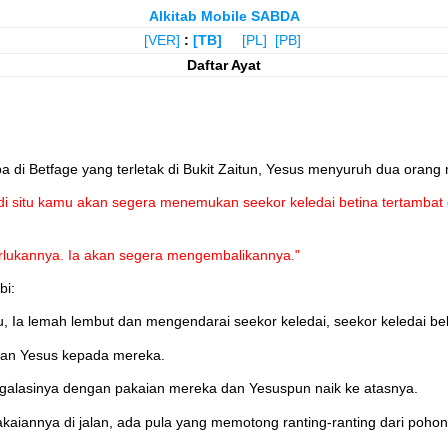
Alkitab Mobile SABDA
[VER]
:
[TB]
[PL]
[PB]
Daftar Ayat
a di Betfage yang terletak di Bukit Zaitun, Yesus menyuruh dua orang
di situ kamu akan segera menemukan seekor keledai betina tertambat
rlukannya. Ia akan segera mengembalikannya."
bi:
u, Ia lemah lembut dan mengendarai seekor keledai, seekor keledai b
skan Yesus kepada mereka.
galasinya dengan pakaian mereka dan Yesuspun naik ke atasnya.
iannya di jalan, ada pula yang memotong ranting-ranting dari pohon