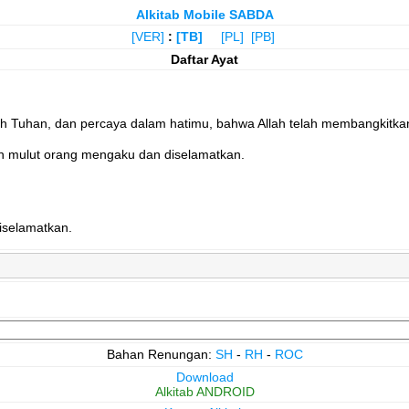
Alkitab Mobile SABDA
[VER]
:
[TB]
[PL]
[PB]
Daftar Ayat
Tuhan, dan percaya dalam hatimu, bahwa Allah telah membangkitkan 
n mulut orang mengaku dan diselamatkan.
iselamatkan.
Bahan Renungan:
SH
-
RH
-
ROC
Download
Alkitab ANDROID