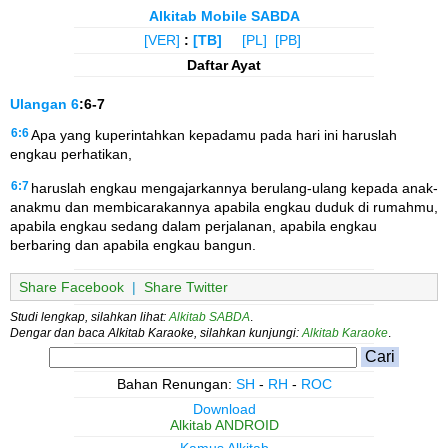
Alkitab Mobile SABDA
[VER]
:
[TB]
[PL]
[PB]
Daftar Ayat
Ulangan
6
:6-7
6:6
Apa yang kuperintahkan kepadamu pada hari ini haruslah
engkau perhatikan,
6:7
haruslah engkau mengajarkannya berulang-ulang kepada anak-
anakmu dan membicarakannya apabila engkau duduk di rumahmu,
apabila engkau sedang dalam perjalanan, apabila engkau
berbaring dan apabila engkau bangun.
Share Facebook
|
Share Twitter
Studi lengkap, silahkan lihat:
Alkitab SABDA
.
Dengar dan baca Alkitab Karaoke, silahkan kunjungi:
Alkitab Karaoke
.
Bahan Renungan:
SH
-
RH
-
ROC
Download
Alkitab ANDROID