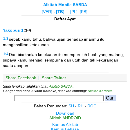
Alkitab Mobile SABDA
[VER]
:
[TB]
[PL]
[PB]
Daftar Ayat
Yakobus
1
:3-4
1:3
sebab kamu tahu, bahwa ujian terhadap imanmu itu
menghasilkan ketekunan.
1:4
Dan biarkanlah ketekunan itu memperoleh buah yang matang,
supaya kamu menjadi sempurna dan utuh dan tak kekurangan
suatu apapun.
Share Facebook
|
Share Twitter
Studi lengkap, silahkan lihat:
Alkitab SABDA
.
Dengar dan baca Alkitab Karaoke, silahkan kunjungi:
Alkitab Karaoke
.
Bahan Renungan:
SH
-
RH
-
ROC
Download
Alkitab ANDROID
Kamus Alkitab
Kamus Bahasa