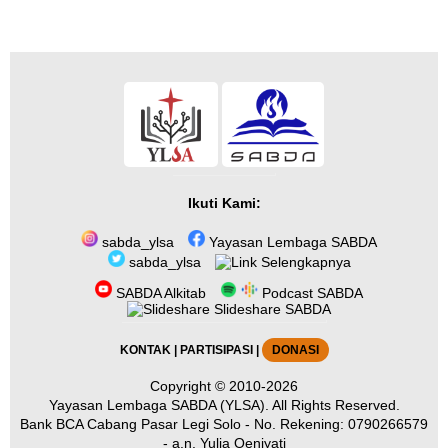
Ikuti Kami:
sabda_ylsa
Yayasan Lembaga SABDA
sabda_ylsa
Selengkapnya
SABDA Alkitab
Podcast SABDA
Slideshare SABDA
KONTAK
|
PARTISIPASI
|
DONASI
Copyright
© 2010-2026
Yayasan Lembaga SABDA (YLSA).
All Rights Reserved.
Bank BCA Cabang Pasar Legi Solo - No. Rekening: 0790266579
- a.n. Yulia Oeniyati