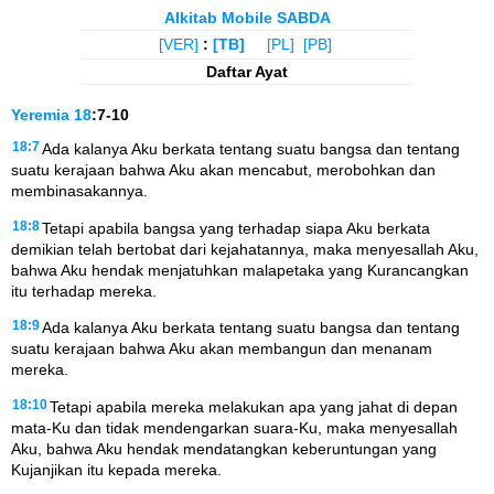
Alkitab Mobile SABDA
[VER]
:
[TB]
[PL]
[PB]
Daftar Ayat
Yeremia
18
:7-10
18:7
Ada kalanya Aku berkata tentang suatu bangsa dan tentang
suatu kerajaan bahwa Aku akan mencabut, merobohkan dan
membinasakannya.
18:8
Tetapi apabila bangsa yang terhadap siapa Aku berkata
demikian telah bertobat dari kejahatannya, maka menyesallah Aku,
bahwa Aku hendak menjatuhkan malapetaka yang Kurancangkan
itu terhadap mereka.
18:9
Ada kalanya Aku berkata tentang suatu bangsa dan tentang
suatu kerajaan bahwa Aku akan membangun dan menanam
mereka.
18:10
Tetapi apabila mereka melakukan apa yang jahat di depan
mata-Ku dan tidak mendengarkan suara-Ku, maka menyesallah
Aku, bahwa Aku hendak mendatangkan keberuntungan yang
Kujanjikan itu kepada mereka.