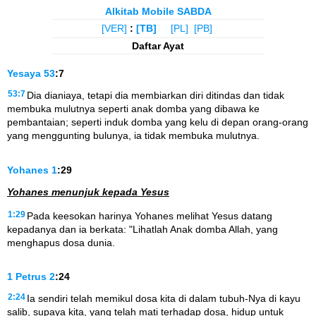
Alkitab Mobile SABDA
[VER]
:
[TB]
[PL]
[PB]
Daftar Ayat
Yesaya
53
:7
53:7
Dia dianiaya, tetapi dia membiarkan diri ditindas dan tidak
membuka mulutnya seperti anak domba yang dibawa ke
pembantaian; seperti induk domba yang kelu di depan orang-orang
yang menggunting bulunya, ia tidak membuka mulutnya.
Yohanes
1
:29
Yohanes menunjuk kepada Yesus
1:29
Pada keesokan harinya Yohanes melihat Yesus datang
kepadanya dan ia berkata: "Lihatlah Anak domba Allah, yang
menghapus dosa dunia.
1 Petrus
2
:24
2:24
Ia sendiri telah memikul dosa kita di dalam tubuh-Nya di kayu
salib, supaya kita, yang telah mati terhadap dosa, hidup untuk