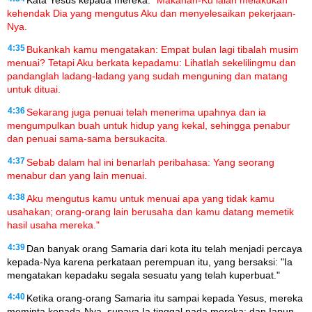
kehendak Dia yang mengutus Aku dan menyelesaikan pekerjaan-
Nya.
4:35
Bukankah kamu mengatakan: Empat bulan lagi tibalah musim
menuai? Tetapi Aku berkata kepadamu: Lihatlah sekelilingmu dan
pandanglah ladang-ladang yang sudah menguning dan matang
untuk dituai.
4:36
Sekarang juga penuai telah menerima upahnya dan ia
mengumpulkan buah untuk hidup yang kekal, sehingga penabur
dan penuai sama-sama bersukacita.
4:37
Sebab dalam hal ini benarlah peribahasa: Yang seorang
menabur dan yang lain menuai.
4:38
Aku mengutus kamu untuk menuai apa yang tidak kamu
usahakan; orang-orang lain berusaha dan kamu datang memetik
hasil usaha mereka."
4:39
Dan banyak orang Samaria dari kota itu telah menjadi percaya
kepada-Nya karena perkataan perempuan itu, yang bersaksi: "Ia
mengatakan kepadaku segala sesuatu yang telah kuperbuat."
4:40
Ketika orang-orang Samaria itu sampai kepada Yesus, mereka
meminta kepada-Nya, supaya Ia tinggal pada mereka; dan Iapun