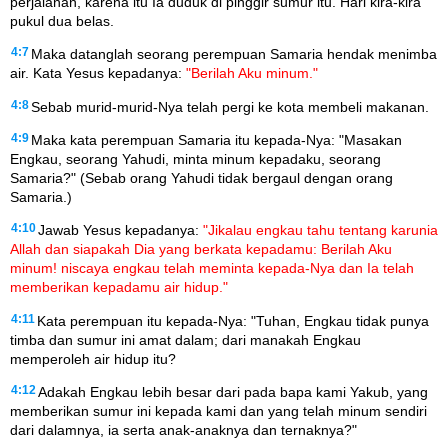
perjalanan, karena itu Ia duduk di pinggir sumur itu. Hari kira-kira
pukul dua belas.
4:7
Maka datanglah seorang perempuan Samaria hendak menimba
air. Kata Yesus kepadanya:
"Berilah Aku minum."
4:8
Sebab murid-murid-Nya telah pergi ke kota membeli makanan.
4:9
Maka kata perempuan Samaria itu kepada-Nya: "Masakan
Engkau, seorang Yahudi, minta minum kepadaku, seorang
Samaria?" (Sebab orang Yahudi tidak bergaul dengan orang
Samaria.)
4:10
Jawab Yesus kepadanya:
"Jikalau engkau tahu tentang karunia
Allah dan siapakah Dia yang berkata kepadamu: Berilah Aku
minum! niscaya engkau telah meminta kepada-Nya dan Ia telah
memberikan kepadamu air hidup."
4:11
Kata perempuan itu kepada-Nya: "Tuhan, Engkau tidak punya
timba dan sumur ini amat dalam; dari manakah Engkau
memperoleh air hidup itu?
4:12
Adakah Engkau lebih besar dari pada bapa kami Yakub, yang
memberikan sumur ini kepada kami dan yang telah minum sendiri
dari dalamnya, ia serta anak-anaknya dan ternaknya?"