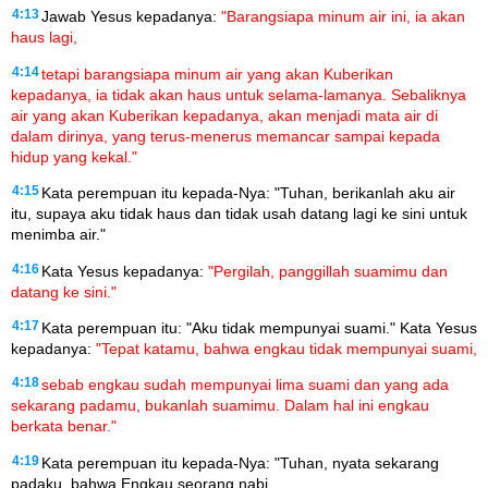
4:13
Jawab Yesus kepadanya:
"Barangsiapa minum air ini, ia akan
haus lagi,
4:14
tetapi barangsiapa minum air yang akan Kuberikan
kepadanya, ia tidak akan haus untuk selama-lamanya. Sebaliknya
air yang akan Kuberikan kepadanya, akan menjadi mata air di
dalam dirinya, yang terus-menerus memancar sampai kepada
hidup yang kekal."
4:15
Kata perempuan itu kepada-Nya: "Tuhan, berikanlah aku air
itu, supaya aku tidak haus dan tidak usah datang lagi ke sini untuk
menimba air."
4:16
Kata Yesus kepadanya:
"Pergilah, panggillah suamimu dan
datang ke sini."
4:17
Kata perempuan itu: "Aku tidak mempunyai suami." Kata Yesus
kepadanya:
"Tepat katamu, bahwa engkau tidak mempunyai suami,
4:18
sebab engkau sudah mempunyai lima suami dan yang ada
sekarang padamu, bukanlah suamimu. Dalam hal ini engkau
berkata benar."
4:19
Kata perempuan itu kepada-Nya: "Tuhan, nyata sekarang
padaku, bahwa Engkau seorang nabi.