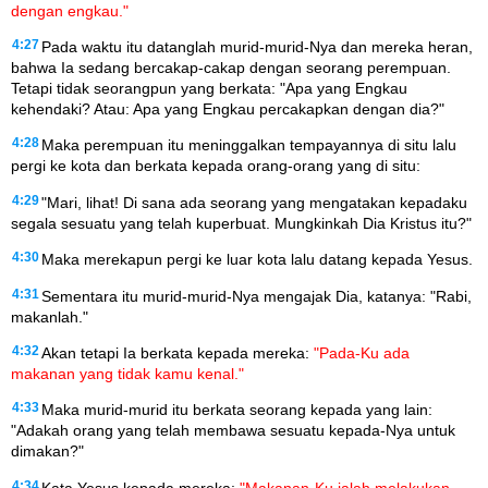
dengan engkau."
4:27
Pada waktu itu datanglah murid-murid-Nya dan mereka heran,
bahwa Ia sedang bercakap-cakap dengan seorang perempuan.
Tetapi tidak seorangpun yang berkata: "Apa yang Engkau
kehendaki? Atau: Apa yang Engkau percakapkan dengan dia?"
4:28
Maka perempuan itu meninggalkan tempayannya di situ lalu
pergi ke kota dan berkata kepada orang-orang yang di situ:
4:29
"Mari, lihat! Di sana ada seorang yang mengatakan kepadaku
segala sesuatu yang telah kuperbuat. Mungkinkah Dia Kristus itu?"
4:30
Maka merekapun pergi ke luar kota lalu datang kepada Yesus.
4:31
Sementara itu murid-murid-Nya mengajak Dia, katanya: "Rabi,
makanlah."
4:32
Akan tetapi Ia berkata kepada mereka:
"Pada-Ku ada
makanan yang tidak kamu kenal."
4:33
Maka murid-murid itu berkata seorang kepada yang lain:
"Adakah orang yang telah membawa sesuatu kepada-Nya untuk
dimakan?"
4:34
Kata Yesus kepada mereka:
"Makanan-Ku ialah melakukan