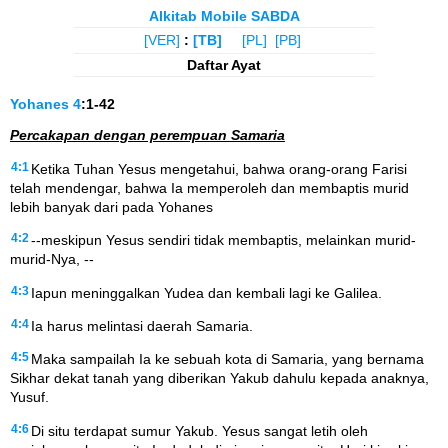
Alkitab Mobile SABDA
[VER]
:
[TB]
[PL]
[PB]
Daftar Ayat
Yohanes
4
:1-42
Percakapan dengan perempuan Samaria
4:1
Ketika Tuhan Yesus mengetahui, bahwa orang-orang Farisi
telah mendengar, bahwa Ia memperoleh dan membaptis murid
lebih banyak dari pada Yohanes
4:2
--meskipun Yesus sendiri tidak membaptis, melainkan murid-
murid-Nya, --
4:3
Iapun meninggalkan Yudea dan kembali lagi ke Galilea.
4:4
Ia harus melintasi daerah Samaria.
4:5
Maka sampailah Ia ke sebuah kota di Samaria, yang bernama
Sikhar dekat tanah yang diberikan Yakub dahulu kepada anaknya,
Yusuf.
4:6
Di situ terdapat sumur Yakub. Yesus sangat letih oleh