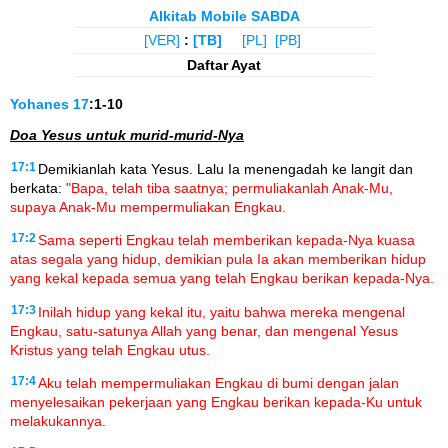
Alkitab Mobile SABDA
[VER]
:
[TB]
[PL]
[PB]
Daftar Ayat
Yohanes
17
:1-10
Doa Yesus untuk murid-murid-Nya
17:1
Demikianlah kata Yesus. Lalu Ia menengadah ke langit dan
berkata:
"Bapa, telah tiba saatnya; permuliakanlah Anak-Mu,
supaya Anak-Mu mempermuliakan Engkau.
17:2
Sama seperti Engkau telah memberikan kepada-Nya kuasa
atas segala yang hidup, demikian pula Ia akan memberikan hidup
yang kekal kepada semua yang telah Engkau berikan kepada-Nya.
17:3
Inilah hidup yang kekal itu, yaitu bahwa mereka mengenal
Engkau, satu-satunya Allah yang benar, dan mengenal Yesus
Kristus yang telah Engkau utus.
17:4
Aku telah mempermuliakan Engkau di bumi dengan jalan
menyelesaikan pekerjaan yang Engkau berikan kepada-Ku untuk
melakukannya.