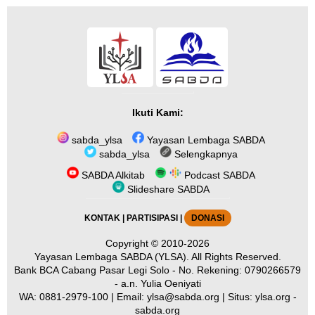
Ikuti Kami:
sabda_ylsa
Yayasan Lembaga SABDA
sabda_ylsa
Selengkapnya
SABDA Alkitab
Podcast SABDA
Slideshare SABDA
KONTAK
|
PARTISIPASI
|
DONASI
Copyright
© 2010-2026
Yayasan Lembaga SABDA (YLSA).
All Rights Reserved.
Bank BCA Cabang Pasar Legi Solo - No. Rekening: 0790266579
- a.n. Yulia Oeniyati
WA:
0881-2979-100
| Email:
ylsa@sabda.org
| Situs:
ylsa.org
-
sabda.org