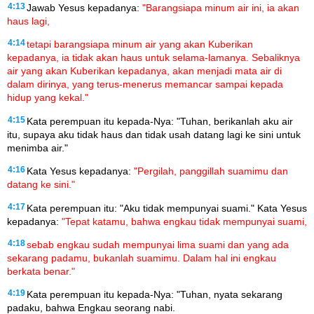
4:13
Jawab Yesus kepadanya:
"Barangsiapa minum air ini, ia akan
haus lagi,
4:14
tetapi barangsiapa minum air yang akan Kuberikan
kepadanya, ia tidak akan haus untuk selama-lamanya. Sebaliknya
air yang akan Kuberikan kepadanya, akan menjadi mata air di
dalam dirinya, yang terus-menerus memancar sampai kepada
hidup yang kekal."
4:15
Kata perempuan itu kepada-Nya: "Tuhan, berikanlah aku air
itu, supaya aku tidak haus dan tidak usah datang lagi ke sini untuk
menimba air."
4:16
Kata Yesus kepadanya:
"Pergilah, panggillah suamimu dan
datang ke sini."
4:17
Kata perempuan itu: "Aku tidak mempunyai suami." Kata Yesus
kepadanya:
"Tepat katamu, bahwa engkau tidak mempunyai suami,
4:18
sebab engkau sudah mempunyai lima suami dan yang ada
sekarang padamu, bukanlah suamimu. Dalam hal ini engkau
berkata benar."
4:19
Kata perempuan itu kepada-Nya: "Tuhan, nyata sekarang
padaku, bahwa Engkau seorang nabi.