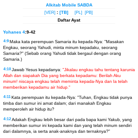
Alkitab Mobile SABDA
[VER]
:
[TB]
[PL]
[PB]
Daftar Ayat
Yohanes
4
:9-42
4:9
Maka kata perempuan Samaria itu kepada-Nya: "Masakan
Engkau, seorang Yahudi, minta minum kepadaku, seorang
Samaria?" (Sebab orang Yahudi tidak bergaul dengan orang
Samaria.)
4:10
Jawab Yesus kepadanya:
"Jikalau engkau tahu tentang karunia
Allah dan siapakah Dia yang berkata kepadamu: Berilah Aku
minum! niscaya engkau telah meminta kepada-Nya dan Ia telah
memberikan kepadamu air hidup."
4:11
Kata perempuan itu kepada-Nya: "Tuhan, Engkau tidak punya
timba dan sumur ini amat dalam; dari manakah Engkau
memperoleh air hidup itu?
4:12
Adakah Engkau lebih besar dari pada bapa kami Yakub, yang
memberikan sumur ini kepada kami dan yang telah minum sendiri
dari dalamnya, ia serta anak-anaknya dan ternaknya?"