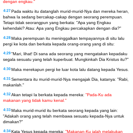
dengan engkau."
4:27
Pada waktu itu datanglah murid-murid-Nya dan mereka heran,
bahwa Ia sedang bercakap-cakap dengan seorang perempuan.
Tetapi tidak seorangpun yang berkata: "Apa yang Engkau
kehendaki? Atau: Apa yang Engkau percakapkan dengan dia?"
4:28
Maka perempuan itu meninggalkan tempayannya di situ lalu
pergi ke kota dan berkata kepada orang-orang yang di situ:
4:29
"Mari, lihat! Di sana ada seorang yang mengatakan kepadaku
segala sesuatu yang telah kuperbuat. Mungkinkah Dia Kristus itu?"
4:30
Maka merekapun pergi ke luar kota lalu datang kepada Yesus.
4:31
Sementara itu murid-murid-Nya mengajak Dia, katanya: "Rabi,
makanlah."
4:32
Akan tetapi Ia berkata kepada mereka:
"Pada-Ku ada
makanan yang tidak kamu kenal."
4:33
Maka murid-murid itu berkata seorang kepada yang lain:
"Adakah orang yang telah membawa sesuatu kepada-Nya untuk
dimakan?"
4:34
Kata Yesus kepada mereka:
"Makanan-Ku ialah melakukan