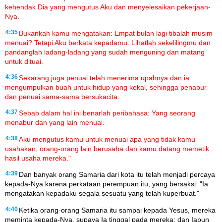
kehendak Dia yang mengutus Aku dan menyelesaikan pekerjaan-
Nya.
4:35
Bukankah kamu mengatakan: Empat bulan lagi tibalah musim
menuai? Tetapi Aku berkata kepadamu: Lihatlah sekelilingmu dan
pandanglah ladang-ladang yang sudah menguning dan matang
untuk dituai.
4:36
Sekarang juga penuai telah menerima upahnya dan ia
mengumpulkan buah untuk hidup yang kekal, sehingga penabur
dan penuai sama-sama bersukacita.
4:37
Sebab dalam hal ini benarlah peribahasa: Yang seorang
menabur dan yang lain menuai.
4:38
Aku mengutus kamu untuk menuai apa yang tidak kamu
usahakan; orang-orang lain berusaha dan kamu datang memetik
hasil usaha mereka."
4:39
Dan banyak orang Samaria dari kota itu telah menjadi percaya
kepada-Nya karena perkataan perempuan itu, yang bersaksi: "Ia
mengatakan kepadaku segala sesuatu yang telah kuperbuat."
4:40
Ketika orang-orang Samaria itu sampai kepada Yesus, mereka
meminta kepada-Nya, supaya Ia tinggal pada mereka; dan Iapun