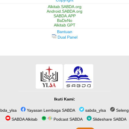
Copyright
Alkitab.SABDA.org
Android.SABDA.org
SABDA.APP
BaDeNo
Alkitab GPT
Bantuan
Dual Panel
Ikuti Kami:
bda_ylsa
Yayasan Lembaga SABDA
sabda_ylsa
Seleng
SABDA Alkitab
Podcast SABDA
Slideshare SABDA