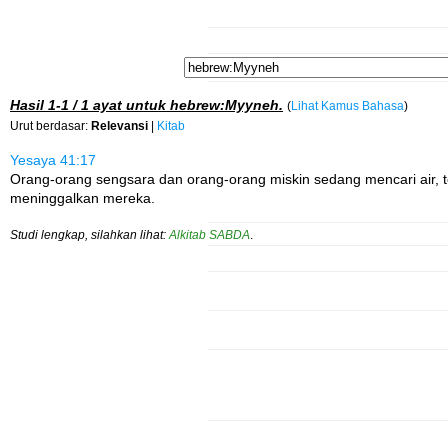
Hasil
1-1 / 1
ayat untuk
hebrew:Myyneh
.
(
Lihat Kamus Bahasa
)
Urut berdasar:
Relevansi
|
Kitab
Yesaya 41:17
Orang-orang sengsara dan orang-orang miskin sedang mencari air, te
meninggalkan mereka.
Studi lengkap, silahkan lihat:
Alkitab SABDA
.