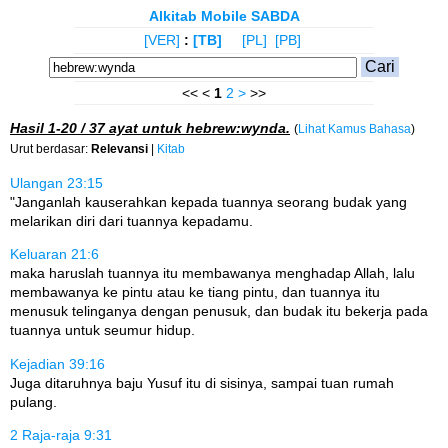
Alkitab Mobile SABDA
[VER]
:
[TB]
[PL]
[PB]
<< <
1
2
>
>>
Hasil
1-20 / 37
ayat untuk
hebrew:wynda
.
(
Lihat Kamus Bahasa
)
Urut berdasar:
Relevansi
|
Kitab
Ulangan 23:15
"Janganlah kauserahkan kepada tuannya seorang budak yang
melarikan diri dari tuannya kepadamu.
Keluaran 21:6
maka haruslah tuannya itu membawanya menghadap Allah, lalu
membawanya ke pintu atau ke tiang pintu, dan tuannya itu
menusuk telinganya dengan penusuk, dan budak itu bekerja pada
tuannya untuk seumur hidup.
Kejadian 39:16
Juga ditaruhnya baju Yusuf itu di sisinya, sampai tuan rumah
pulang.
2 Raja-raja 9:31