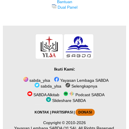
Bantuan
Dual Panel
Ikuti Kami:
sabda_ylsa
Yayasan Lembaga SABDA
sabda_ylsa
Selengkapnya
SABDA Alkitab
Podcast SABDA
Slideshare SABDA
KONTAK
|
PARTISIPASI
|
DONASI
Copyright
© 2010-2026
Yayasan Lembaga SABDA (YLSA).
All Rights Reserved.