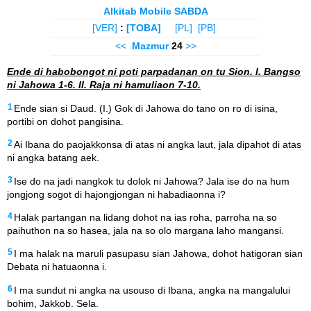
Alkitab Mobile SABDA
[VER]
:
[TOBA]
[PL]
[PB]
<<
Mazmur
24
>>
Ende di habobongot ni poti parpadanan on tu Sion. I. Bangso
ni Jahowa 1-6. II. Raja ni hamuliaon 7-10.
1
Ende sian si Daud. (I.) Gok di Jahowa do tano on ro di isina,
portibi on dohot pangisina.
2
Ai Ibana do paojakkonsa di atas ni angka laut, jala dipahot di atas
ni angka batang aek.
3
Ise do na jadi nangkok tu dolok ni Jahowa? Jala ise do na hum
jongjong sogot di hajongjongan ni habadiaonna i?
4
Halak partangan na lidang dohot na ias roha, parroha na so
paihuthon na so hasea, jala na so olo margana laho mangansi.
5
I ma halak na maruli pasupasu sian Jahowa, dohot hatigoran sian
Debata ni hatuaonna i.
6
I ma sundut ni angka na usouso di Ibana, angka na mangalului
bohim, Jakkob. Sela.