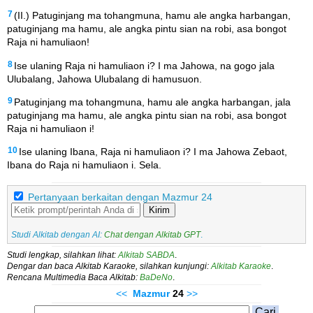
7
(II.) Patuginjang ma tohangmuna, hamu ale angka harbangan,
patuginjang ma hamu, ale angka pintu sian na robi, asa bongot
Raja ni hamuliaon!
8
Ise ulaning Raja ni hamuliaon i? I ma Jahowa, na gogo jala
Ulubalang, Jahowa Ulubalang di hamusuon.
9
Patuginjang ma tohangmuna, hamu ale angka harbangan, jala
patuginjang ma hamu, ale angka pintu sian na robi, asa bongot
Raja ni hamuliaon i!
10
Ise ulaning Ibana, Raja ni hamuliaon i? I ma Jahowa Zebaot,
Ibana do Raja ni hamuliaon i. Sela.
Pertanyaan berkaitan dengan Mazmur 24
Kirim
Studi Alkitab dengan AI:
Chat dengan Alkitab GPT
.
Studi lengkap, silahkan lihat:
Alkitab SABDA
.
Dengar dan baca Alkitab Karaoke, silahkan kunjungi:
Alkitab Karaoke
.
Rencana Multimedia Baca Alkitab:
BaDeNo
.
<<
Mazmur
24
>>