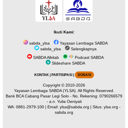
Ikuti Kami:
sabda_ylsa
Yayasan Lembaga SABDA
sabda_ylsa
Selengkapnya
SABDA Alkitab
Podcast SABDA
Slideshare SABDA
KONTAK
|
PARTISIPASI
|
DONASI
Copyright
© 2010-2026
Yayasan Lembaga SABDA (YLSA).
All Rights Reserved.
Bank BCA Cabang Pasar Legi Solo - No. Rekening: 0790266579
- a.n. Yulia Oeniyati
WA:
0881-2979-100
| Email:
ylsa@sabda.org
| Situs:
ylsa.org
-
sabda.org