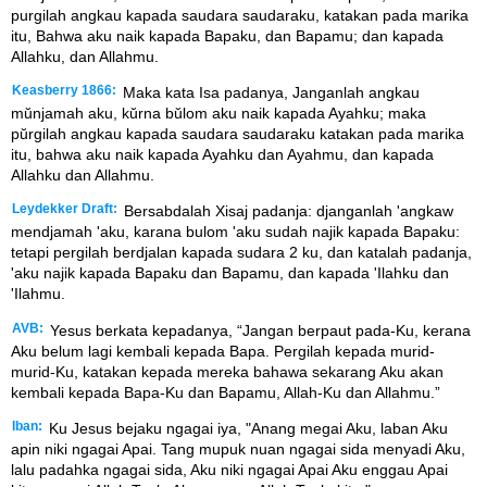
purgilah angkau kapada saudara saudaraku, katakan pada marika
itu, Bahwa aku naik kapada Bapaku, dan Bapamu; dan kapada
Allahku, dan Allahmu.
Keasberry 1866:
Maka kata Isa padanya, Janganlah angkau
mŭnjamah aku, kŭrna bŭlom aku naik kapada Ayahku; maka
pŭrgilah angkau kapada saudara saudaraku katakan pada marika
itu, bahwa aku naik kapada Ayahku dan Ayahmu, dan kapada
Allahku dan Allahmu.
Leydekker Draft:
Bersabdalah Xisaj padanja: djanganlah 'angkaw
mendjamah 'aku, karana bulom 'aku sudah najik kapada Bapaku:
tetapi pergilah berdjalan kapada sudara 2 ku, dan katalah padanja,
'aku najik kapada Bapaku dan Bapamu, dan kapada 'Ilahku dan
'Ilahmu.
AVB:
Yesus berkata kepadanya, “Jangan berpaut pada-Ku, kerana
Aku belum lagi kembali kepada Bapa. Pergilah kepada murid-
murid-Ku, katakan kepada mereka bahawa sekarang Aku akan
kembali kepada Bapa-Ku dan Bapamu, Allah-Ku dan Allahmu.”
Iban:
Ku Jesus bejaku ngagai iya, "Anang megai Aku, laban Aku
apin niki ngagai Apai. Tang mupuk nuan ngagai sida menyadi Aku,
lalu padahka ngagai sida, Aku niki ngagai Apai Aku enggau Apai