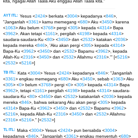
kita, ngagai Allah Taala Aku enggau Allah Taala kita."
AYT ITL:
Yesus <
2424
> berkata <
3004
> kepadanya <
846
>,
"Janganlah <
3361
> kamu memegang <
680
> Aku <
3450
> karena
<
1063
> Aku belum <
3768
> pergi <
305
> kepada <
4314
> Bapa
<
3962
>. Akan tetapi <
1161
>, pergilah <
4198
> kepada <
4314
>
saudara-saudara-Ku <
80
> <
3450
> dan <
2532
> katakan <
2036
>
kepada mereka <
846
>, 'Aku akan pergi <
305
> kepada <
4314
>
Bapa-Ku <
3962
> <
3450
> dan <
2532
> Bapamu <
3962
>, kepada
Allah-Ku <
2316
> <
3450
> dan <
2532
> Allahmu <
2316
>.'" [<
5216
>
<
2532
> <
5216
>]
TB ITL:
Kata <
3004
> Yesus <
2424
> kepadanya <
846
>: "Janganlah
<
3361
> engkau memegang <
680
> Aku <
3450
>, sebab <
1063
> Aku
<
305
> <
0
> belum <
3768
> pergi <
0
> <
305
> kepada <
4314
> Bapa
<
3962
>, tetapi <
1161
> pergilah <
4198
> kepada <
4314
> saudara-
saudara-Ku <
80
> <
3450
> dan <
2532
> katakanlah <
2036
> kepada
mereka <
846
>, bahwa sekarang Aku akan pergi <
305
> kepada
<
4314
> Bapa-Ku <
3962
> <
3450
> dan <
2532
> Bapamu <
3962
>
<
5216
>, kepada Allah-Ku <
2316
> <
3450
> dan <
2532
> Allahmu
<
2316
> <
5216
>." [<
2532
>]
TL ITL:
Maka <
3004
> Yesus <
2424
> pun bersabda <
3004
>
kepadanya <
846
>, "Janganlah <
3361
> engkau menyentuh <
680
>