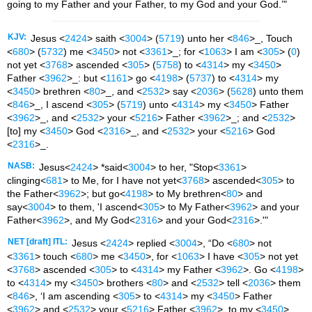
going to my Father and your Father, to my God and your God.’"
KJV:
Jesus <
2424
> saith <
3004
> (
5719
) unto her <
846
>_, Touch
<
680
> (
5732
) me <
3450
> not <
3361
>_; for <
1063
> I am <
305
> (
0
)
not yet <
3768
> ascended <
305
> (
5758
) to <
4314
> my <
3450
>
Father <
3962
>_: but <
1161
> go <
4198
> (
5737
) to <
4314
> my
<
3450
> brethren <
80
>_, and <
2532
> say <
2036
> (
5628
) unto them
<
846
>_, I ascend <
305
> (
5719
) unto <
4314
> my <
3450
> Father
<
3962
>_, and <
2532
> your <
5216
> Father <
3962
>_; and <
2532
>
[to] my <
3450
> God <
2316
>_, and <
2532
> your <
5216
> God
<
2316
>_.
NASB:
Jesus<
2424
> *said<
3004
> to her,
"Stop<
3361
>
clinging<
681
> to Me, for I have not yet<
3768
> ascended<
305
> to
the Father<
3962
>; but go<
4198
> to My brethren<
80
> and
say<
3004
> to them, 'I ascend<
305
> to My Father<
3962
> and your
Father<
3962
>, and My God<
2316
> and your God<
2316
>.'"
NET [draft] ITL:
Jesus <
2424
> replied <
3004
>, “Do <
680
> not
<
3361
> touch <
680
> me <
3450
>, for <
1063
> I have <
305
> not yet
<
3768
> ascended <
305
> to <
4314
> my Father <
3962
>. Go <
4198
>
to <
4314
> my <
3450
> brothers <
80
> and <
2532
> tell <
2036
> them
<
846
>, ‘I am ascending <
305
> to <
4314
> my <
3450
> Father
<
3962
> and <
2532
> your <
5216
> Father <
3962
>, to my <
3450
>