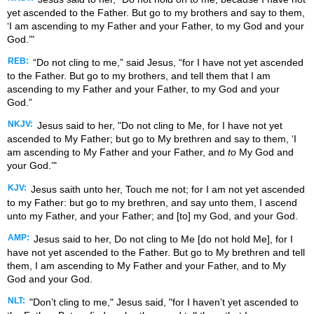
yet ascended to the Father. But go to my brothers and say to them,
‘I am ascending to my Father and your Father, to my God and your
God.’"
REB:
“Do not cling to me,” said Jesus, “for I have not yet ascended
to the Father. But go to my brothers, and tell them that I am
ascending to my Father and your Father, to my God and your
God.”
NKJV:
Jesus said to her, "Do not cling to Me, for I have not yet
ascended to My Father; but go to My brethren and say to them, ‘I
am ascending to My Father and your Father, and
to
My God and
your God.’"
KJV:
Jesus saith unto her, Touch me not; for I am not yet ascended
to my Father: but go to my brethren, and say unto them, I ascend
unto my Father, and your Father; and [to] my God, and your God.
AMP:
Jesus said to her, Do not cling to Me [do not hold Me], for I
have not yet ascended to the Father. But go to My brethren and tell
them, I am ascending to My Father and your Father, and to My
God and your God.
NLT:
"Don’t cling to me," Jesus said, "for I haven’t yet ascended to