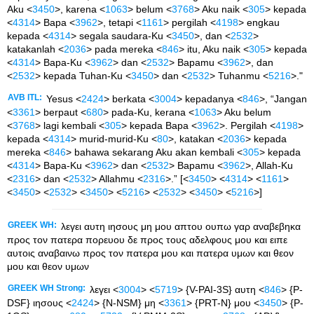
Aku <
3450
>, karena <
1063
> belum <
3768
> Aku naik <
305
> kepada
<
4314
> Bapa <
3962
>, tetapi <
1161
> pergilah <
4198
> engkau
kepada <
4314
> segala saudara-Ku <
3450
>, dan <
2532
>
katakanlah <
2036
> pada mereka <
846
> itu, Aku naik <
305
> kepada
<
4314
> Bapa-Ku <
3962
> dan <
2532
> Bapamu <
3962
>, dan
<
2532
> kepada Tuhan-Ku <
3450
> dan <
2532
> Tuhanmu <
5216
>."
AVB ITL:
Yesus <
2424
> berkata <
3004
> kepadanya <
846
>, “Jangan
<
3361
> berpaut <
680
> pada-Ku, kerana <
1063
> Aku belum
<
3768
> lagi kembali <
305
> kepada Bapa <
3962
>. Pergilah <
4198
>
kepada <
4314
> murid-murid-Ku <
80
>, katakan <
2036
> kepada
mereka <
846
> bahawa sekarang Aku akan kembali <
305
> kepada
<
4314
> Bapa-Ku <
3962
> dan <
2532
> Bapamu <
3962
>, Allah-Ku
<
2316
> dan <
2532
> Allahmu <
2316
>.” [<
3450
> <
4314
> <
1161
>
<
3450
> <
2532
> <
3450
> <
5216
> <
2532
> <
3450
> <
5216
>]
GREEK WH:
λεγει αυτη ιησους μη μου απτου ουπω γαρ αναβεβηκα
προς τον πατερα πορευου δε προς τους αδελφους μου και ειπε
αυτοις αναβαινω προς τον πατερα μου και πατερα υμων και θεον
μου και θεον υμων
GREEK WH Strong:
λεγει <
3004
> <
5719
> {V-PAI-3S} αυτη <
846
> {P-
DSF} ιησους <
2424
> {N-NSM} μη <
3361
> {PRT-N} μου <
3450
> {P-