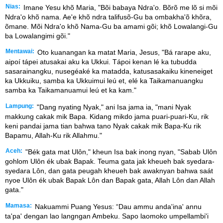
Nias:
Imane Yesu khõ Maria, "Bõi babaya Ndra'o. Bõrõ me lõ si mõi
Ndra'o khõ nama. Ae'e khõ ndra talifusõ-Gu ba ombakha'õ khõra,
õmane. Mõi Ndra'o khõ Nama-Gu ba amami gõi; khõ Lowalangi-Gu
ba Lowalangimi gõi."
Mentawai:
Oto kuanangan ka matat Maria, Jesus, "Bá rarape aku,
aipoí tápei atusakai aku ka Ukkui. Tápoi kenan lé ka tubudda
sasarainangku, nusegéaké ka matadda, katusasakaiku kineneiget
ka Ukkuiku, samba ka Ukkuimui leú et, elé ka Taikamanuangku
samba ka Taikamanuamui leú et ka kam."
Lampung:
"Dang nyating Nyak," ani Isa jama ia, "mani Nyak
makkung cakak mik Bapa. Kidang mikdo jama puari-puari-Ku, rik
keni pandai jama tian bahwa tano Nyak cakak mik Bapa-Ku rik
Bapamu, Allah-Ku rik Allahmu."
Aceh:
"Bék gata mat Ulôn," kheun Isa bak inong nyan, "Sabab Ulôn
gohlom Ulôn ék ubak Bapak. Teuma gata jak kheueh bak syedara-
syedara Lôn, dan gata peugah kheueh bak awaknyan bahwa saát
nyoe Ulôn ék ubak Bapak Lôn dan Bapak gata, Allah Lôn dan Allah
gata."
Mamasa:
Nakuammi Puang Yesus: “Dau ammu anda'ina' annu
ta'pa' dengan lao langngan Ambeku. Sapo laomoko umpellambi'i