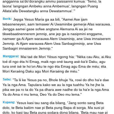
angganna sa'do'dorangku ammu paissannii kumua: ‘Temo, la
laona' langngan Ambeku anna Ambemua'; langngan Puang
Allata'alla Dewatangku anna Dewatammua'.’”
Berik:
Jepga Yesus Maria ga aa bili, "Aamei Ase ijam
tebasneneyen, aam temawer Ai Uwaminibe gemerje Afas warauwa.
Jengga aamei gase sofwe angtane Alemana Ai aa jei ne
tikwebaatinennerem jemnip, ane jep ga is nasipmini enggame,
namwer ga Ai Ajam warauwa Alem Uwaminip, ane Uwa imnaiserem
Jemnip. Ai Ajam warauwa Alem Uwa Sanbagirminip, ane Uwa
Sanbagiri imnaiserem Jemnip."
Manggarai:
Mai taé de Mori Yésus ngong hia: “Néka cau Aku, ai Aku
toé di ngo éta hi Emag, maik ngo oné taung asé-ka’é Daku, agu
tura oné isé te ho’on Aku te ngo éta Emag agu Ema de méu; éta
Mori Keraéng Daku agu Mori Keraéng de méu.”
Sabu:
"Ta lii ke Yesus pa no, Bhole bhuje Ya, rowi do dho ha'e dae
Ya la nga Ama. Tapulara kako we au la nga tuahhu Ya he jhe la
pika we pa ro ta do Ya pa dhara awe nadhe do ta ha'e la nga Ama
Ya do Ama ri mu lema, Deo Ya do Deo mu lema."
Kupang:
Yesus kasi tau sang dia bilang, “Jang sonto sang Beta
dolo, te Beta balóm nae pi Beta pung Bapa di sorga. Ma susi pi
dolo, ko kasi tau Beta pung sodara dong bilang, ‘Beta mau nae pi