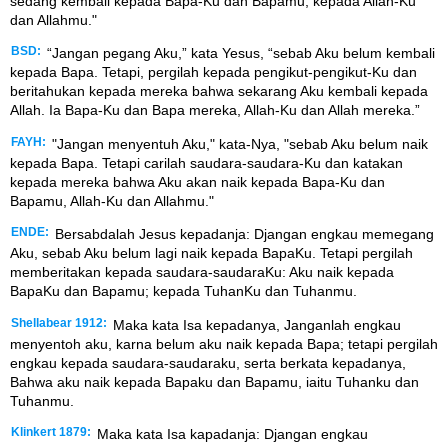
sedang kembali kepada Bapa-Ku dan Bapamu, kepada Allah-Ku
dan Allahmu."
BSD:
“Jangan pegang Aku,” kata Yesus, “sebab Aku belum kembali
kepada Bapa. Tetapi, pergilah kepada pengikut-pengikut-Ku dan
beritahukan kepada mereka bahwa sekarang Aku kembali kepada
Allah. Ia Bapa-Ku dan Bapa mereka, Allah-Ku dan Allah mereka.”
FAYH:
"Jangan menyentuh Aku," kata-Nya, "sebab Aku belum naik
kepada Bapa. Tetapi carilah saudara-saudara-Ku dan katakan
kepada mereka bahwa Aku akan naik kepada Bapa-Ku dan
Bapamu, Allah-Ku dan Allahmu."
ENDE:
Bersabdalah Jesus kepadanja: Djangan engkau memegang
Aku, sebab Aku belum lagi naik kepada BapaKu. Tetapi pergilah
memberitakan kepada saudara-saudaraKu: Aku naik kepada
BapaKu dan Bapamu; kepada TuhanKu dan Tuhanmu.
Shellabear 1912:
Maka kata Isa kepadanya, Janganlah engkau
menyentoh aku, karna belum aku naik kepada Bapa; tetapi pergilah
engkau kepada saudara-saudaraku, serta berkata kepadanya,
Bahwa aku naik kepada Bapaku dan Bapamu, iaitu Tuhanku dan
Tuhanmu.
Klinkert 1879:
Maka kata Isa kapadanja: Djangan engkau