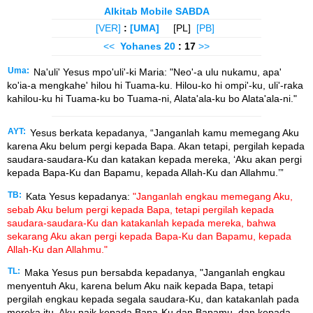
Alkitab Mobile SABDA
[VER]
:
[UMA]
[PL]
[PB]
<<
Yohanes
20
: 17
>>
Uma:
Na'uli' Yesus mpo'uli'-ki Maria: "Neo'-a ulu nukamu, apa'
ko'ia-a mengkahe' hilou hi Tuama-ku. Hilou-ko hi ompi'-ku, uli'-raka
kahilou-ku hi Tuama-ku bo Tuama-ni, Alata'ala-ku bo Alata'ala-ni."
AYT:
Yesus berkata kepadanya, “Janganlah kamu memegang Aku
karena Aku belum pergi kepada Bapa. Akan tetapi, pergilah kepada
saudara-saudara-Ku dan katakan kepada mereka, ‘Aku akan pergi
kepada Bapa-Ku dan Bapamu, kepada Allah-Ku dan Allahmu.’”
TB:
Kata Yesus kepadanya:
"Janganlah engkau memegang Aku,
sebab Aku belum pergi kepada Bapa, tetapi pergilah kepada
saudara-saudara-Ku dan katakanlah kepada mereka, bahwa
sekarang Aku akan pergi kepada Bapa-Ku dan Bapamu, kepada
Allah-Ku dan Allahmu."
TL:
Maka Yesus pun bersabda kepadanya, "Janganlah engkau
menyentuh Aku, karena belum Aku naik kepada Bapa, tetapi
pergilah engkau kepada segala saudara-Ku, dan katakanlah pada
mereka itu, Aku naik kepada Bapa-Ku dan Bapamu, dan kepada