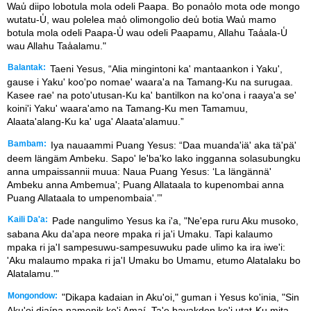
Wau̒ diipo lobotula mola odeli Paapa. Bo ponao̒lo mota ode mongo
wutatu-U̒, wau polelea mao̒ olimongolio deu̒ botia Wau̒ mamo
botula mola odeli Paapa-U̒ wau odeli Paapamu, Allahu Taa̒ala-U̒
wau Allahu Taa̒alamu."
Balantak:
Taeni Yesus, “Alia mingintoni ka' mantaankon i Yaku',
gause i Yaku' koo'po nomae' waara'a na Tamang-Ku na surugaa.
Kasee rae' na poto'utusan-Ku ka' bantilkon na ko'ona i raaya'a se'
koini'i Yaku' waara'amo na Tamang-Ku men Tamamuu,
Alaata'alang-Ku ka' uga' Alaata'alamuu.”
Bambam:
Iya nauaammi Puang Yesus: “Daa muanda'iä' aka tä'pä'
deem längäm Ambeku. Sapo' le'ba'ko lako ingganna solasubungku
anna umpaissannii muua: Naua Puang Yesus: ‘La längännä'
Ambeku anna Ambemua'; Puang Allataala to kupenombai anna
Puang Allataala to umpenombaia'.’”
Kaili Da'a:
Pade nangulimo Yesus ka i'a, "Ne'epa ruru Aku musoko,
sabana Aku da'apa neore mpaka ri ja'i Umaku. Tapi kalaumo
mpaka ri ja'I sampesuwu-sampesuwuku pade ulimo ka ira iwe'i:
'Aku malaumo mpaka ri ja'I Umaku bo Umamu, etumo Alatalaku bo
Alatalamu.'"
Mongondow:
"Dikapa kadaian in Aku'oi," guman i Yesus ko'inia, "Sin
Aku'oi diaípa namonik ko'i Amaí. Ta'e bayakdon ko'i utat-Ku mita,