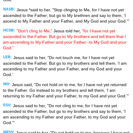
NASB:
Jesus *said to her, "Stop clinging to Me, for I have not yet
ascended to the Father; but go to My brethren and say to them, ‘I
ascend to My Father and your Father, and My God and your God.’"
HCSB:
"Don't cling to Me,"
Jesus told her,
"for I have not yet
ascended to the Father. But go to My brothers and tell them that I
am ascending to My Father and your Father--to My God and your
God."
LEB:
Jesus said to her, "Do not touch me, for I have not yet
ascended to the Father. But go to my brothers and tell them, ‘I am
ascending to my Father and your Father, and my God and your
God.’
NIV:
Jesus said, "Do not hold on to me, for I have not yet returned
to the Father. Go instead to my brothers and tell them, ‘I am
returning to my Father and your Father, to my God and your God.’"
ESV:
Jesus said to her, "Do not cling to me, for I have not yet
ascended to the Father; but go to my brothers and say to them, 'I
am ascending to my Father and your Father, to my God and your
God.'"
NRSV:
Jesus said to her, "Do not hold on to me, because I have not