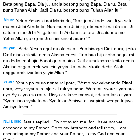
Beta pung Bapa. Dia ju, andia bosong pung Bapa. Dia tu, Beta
pung Tuhan Allah. Jadi Dia tu, bosong pung Tuhan Allah ju.’”
Abun:
Yefun Yesus ki nai Maria do, "Nan jom Ji nde, we Ji yo satu
mu mo Ji bi Ai nde tó. Nan mu mo Ji bi nji, ete nan ki nai án do, 'Ji
satu mu mo Ji bi Ai, gato nin bi Ai dom it anare. Ji satu mu mo
Yefun Allah gato jom Ji si nin sino it anare.' "
Meyah:
Beda Yesus agot gu ofa oida, "Bua binagei Didif guru, jeska
Didif dineja skoita dedin Akeina enesi. Tina bua bija noba bagot rot
gu dedin edohujir. Bagot gu rua oida Didif dumoksons skoita dedin
Akeina ongga erek iwa tein yeyin Ika, noba skoita dedin Allah
ongga erek iwa tein yeyin Allah."
Yawa:
Yesus po raura nanto rai pare, “Vemo nyavakanande Rinai
nora, weye syana to Injae ai rainya nene. Weramu syare nyoronto
nyo Sya ayao so raura Risya arakove mansai, ndaura taiso nyare,
‘Syare iseo syakato no Sya Injae Amisye ai, wepirati weapa Injayo
Amisye tavon.’”
NETBible:
Jesus replied, “Do not touch me, for I have not yet
ascended to my Father. Go to my brothers and tell them, ‘I am
ascending to my Father and your Father, to my God and your
God.’”