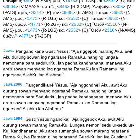
ἀδελφούς <
80
> {N-AMP} μου, <
1473
> {R-1GS} καὶ <
2532
> {C} εἰπὲ
<
3004
> {V-MAA2S} αὐτοῖς, <
846
> {R-3DMP} ‘Ἀναβαίνω <
305
> {V-
IPA1S} πρὸς <
4314
> {P} τὸν <
3588
> {E-AMS} Πατέρα <
3962
> {N-
AMS} μου, <
1473
> {R-1GS} καὶ <
2532
> {C} Πατέρα <
3962
> {N-
AMS} ὑμῶν, <
4771
> {R-2GP} καὶ <
2532
> {C} ˚Θεόν <
2316
> {N-
AMS} μου, <
1473
> {R-1GS} καὶ <
2532
> {C} ˚Θεὸν <
2316
> {N-AMS}
ὑμῶν.’” <
4771
> {R-2GP}
Jawa:
Pangandikane Gusti Yesus: “Aja nggepok marang Aku, awit
Aku durung sowan ing ngarsane RamaKu, nanging lungaa
nemonana para sadulurKu, lan padha kandhanana, manawa Aku
arep sowan menyang ing ngarsane RamaKu lan Ramamu ing
ngarsane AllahKu lan Allahmu.”
Jawa 2006:
Pangandikané Yésus, "Aja nggondhèli Aku, awit Aku
durung sowan menyang ngarsané Ramaku, nanging lungaa
nemonana para Sadulurku, lan padha kandhanana, menawa Aku
arep sowan menyang ngarsané Ramaku lan Ramamu ing
ngarsané Allahku lan Allahmu."
Jawa 1994:
Gusti Yésus ngandika: "Aja nggepok Aku, awit Aku
durung sowan marang Rama-Ku. Lungaa nemoni sedulur-sedulur-
Ku. Kandhanana: ‘Aku arep sumengka sowan marang ngarsané
Rama-Ku, iya Ramamu; ing ngarsané Gusti-Ku lan iya Gustimu.’"