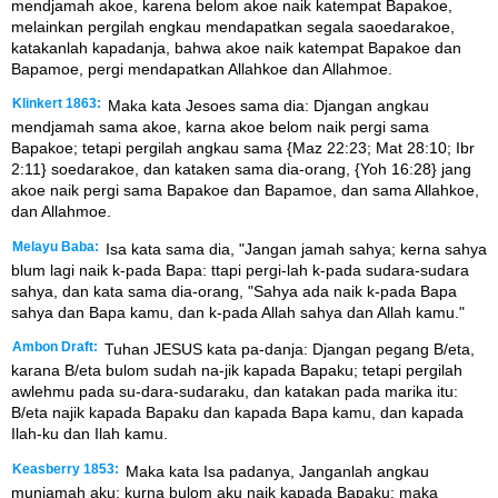
mendjamah akoe, karena belom akoe naik katempat Bapakoe,
melainkan pergilah engkau mendapatkan segala saoedarakoe,
katakanlah kapadanja, bahwa akoe naik katempat Bapakoe dan
Bapamoe, pergi mendapatkan Allahkoe dan Allahmoe.
Klinkert 1863:
Maka kata Jesoes sama dia: Djangan angkau
mendjamah sama akoe, karna akoe belom naik pergi sama
Bapakoe; tetapi pergilah angkau sama {Maz 22:23; Mat 28:10; Ibr
2:11} soedarakoe, dan kataken sama dia-orang, {Yoh 16:28} jang
akoe naik pergi sama Bapakoe dan Bapamoe, dan sama Allahkoe,
dan Allahmoe.
Melayu Baba:
Isa kata sama dia, "Jangan jamah sahya; kerna sahya
blum lagi naik k-pada Bapa: ttapi pergi-lah k-pada sudara-sudara
sahya, dan kata sama dia-orang, "Sahya ada naik k-pada Bapa
sahya dan Bapa kamu, dan k-pada Allah sahya dan Allah kamu."
Ambon Draft:
Tuhan JESUS kata pa-danja: Djangan pegang B/eta,
karana B/eta bulom sudah na-jik kapada Bapaku; tetapi pergilah
awlehmu pada su-dara-sudaraku, dan katakan pada marika itu:
B/eta najik kapada Bapaku dan kapada Bapa kamu, dan kapada
Ilah-ku dan Ilah kamu.
Keasberry 1853:
Maka kata Isa padanya, Janganlah angkau
munjamah aku; kurna bulom aku naik kapada Bapaku; maka