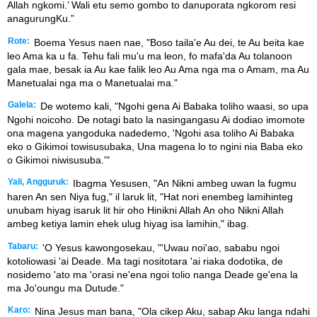
Allah ngkomi.’ Wali etu semo gombo to danuporata ngkorom resi
anagurungKu.”
Rote:
Boema Yesus naen nae, "Boso taila'e Au dei, te Au beita kae
leo Ama ka u fa. Tehu fali mu'u ma leon, fo mafa'da Au tolanoon
gala mae, besak ia Au kae falik leo Au Ama nga ma o Amam, ma Au
Manetualai nga ma o Manetualai ma."
Galela:
De wotemo kali, "Ngohi gena Ai Babaka toliho waasi, so upa
Ngohi noicoho. De notagi bato la nasingangasu Ai dodiao imomote
ona magena yangoduka nadedemo, 'Ngohi asa toliho Ai Babaka
eko o Gikimoi towisusubaka, Una magena lo to ngini nia Baba eko
o Gikimoi niwisusuba.'"
Yali, Angguruk:
Ibagma Yesusen, "An Nikni ambeg uwan la fugmu
haren An sen Niya fug," il laruk lit, "Hat nori enembeg lamihinteg
unubam hiyag isaruk lit hir oho Hinikni Allah An oho Nikni Allah
ambeg ketiya lamin ehek ulug hiyag isa lamihin," ibag.
Tabaru:
'O Yesus kawongosekau, "'Uwau noi'ao, sababu ngoi
kotoliowasi 'ai Deade. Ma tagi nositotara 'ai riaka dodotika, de
nosidemo 'ato ma 'orasi ne'ena ngoi tolio nanga Deade ge'ena la
ma Jo'oungu ma Dutude."
Karo:
Nina Jesus man bana, "Ola cikep Aku, sabap Aku langa ndahi