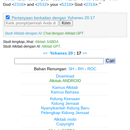
God <
2316
> and <
2532
> your <
5216
> God <
2316
>.’”
Pertanyaan berkaitan dengan Yohanes 20:17
Kirim
Studi Alkitab dengan AI:
Chat dengan Alkitab GPT
.
Studi lengkap, lihat:
Alkitab SABDA
.
Studi Alkitab dengan AI:
Alkitab GPT
.
<<
Yohanes
20
: 17
>>
Bahan Renungan:
SH
-
RH
-
ROC
Download
Alkitab ANDROID
Kamus Alkitab
Kamus Bahasa
Kidung Keesaan
Kidung Jemaat
Nyanyikanlah Kidung Baru
Pelengkap Kidung Jemaat
Alkitab.mobi
Copyright