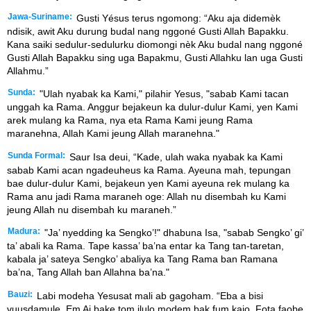
Jawa-Suriname:
Gusti Yésus terus ngomong: “Aku aja didemèk
ndisik, awit Aku durung budal nang nggoné Gusti Allah Bapakku.
Kana saiki sedulur-sedulurku diomongi nèk Aku budal nang nggoné
Gusti Allah Bapakku sing uga Bapakmu, Gusti Allahku lan uga Gusti
Allahmu.”
Sunda:
"Ulah nyabak ka Kami," pilahir Yesus, "sabab Kami tacan
unggah ka Rama. Anggur bejakeun ka dulur-dulur Kami, yen Kami
arek mulang ka Rama, nya eta Rama Kami jeung Rama
maranehna, Allah Kami jeung Allah maranehna."
Sunda Formal:
Saur Isa deui, “Kade, ulah waka nyabak ka Kami
sabab Kami acan ngadeuheus ka Rama. Ayeuna mah, tepungan
bae dulur-dulur Kami, bejakeun yen Kami ayeuna rek mulang ka
Rama anu jadi Rama maraneh oge: Allah nu disembah ku Kami
jeung Allah nu disembah ku maraneh.”
Madura:
"Ja’ nyedding ka Sengko’!" dhabuna Isa, "sabab Sengko’ gi’
ta’ abali ka Rama. Tape kassa’ ba’na entar ka Tang tan-taretan,
kabala ja’ sateya Sengko’ abaliya ka Tang Rama ban Ramana
ba’na, Tang Allah ban Allahna ba’na."
Bauzi:
Labi modeha Yesusat mali ab gagoham. “Eba a bisi
vuusdamule. Em Ai bake tom ilulo modem bak fum kaio. Fota faobe