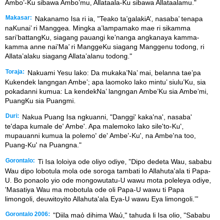
Ambo’-Ku sibawa Ambo’mu, Allataala-Ku sibawa Allataalamu."
Makasar:
Nakanamo Isa ri ia, "Teako ta’galakiA’, nasaba’ tenapa
naKunai’ ri Manggea. Mingka a’lampamako mae ri sikamma
sari’battangKu, siagang pauangi ke’nanga angkanaya kamma-
kamma anne nai’Ma’ ri ManggeKu siagang Manggenu todong, ri
Allata’alaku siagang Allata’alanu todong."
Toraja:
Nakuami Yesu lako: Da mukaka’Na’ mai, belanna tae’pa
Kukendek langngan Ambe’; apa laomoko lako mintu’ siulu’Ku, sia
pokadanni kumua: La kendekNa’ langngan Ambe’Ku sia Ambe’mi,
PuangKu sia Puangmi.
Duri:
Nakua Puang Isa ngkuanni, "Danggi' kaka'na', nasaba'
te'dapa kumale de' Ambe'. Apa malemoko lako sile'to-Ku',
mupauanni kumua la polemo' de' Ambe'-Ku', na Ambe'na too,
Puang-Ku' na Puangna."
Gorontalo:
Ti Isa loloiya ode oliyo odiye, ”Dipo dedeta Wau, sababu
Wau dipo lobotula mola ode soroga tambati lo Allahuta'ala ti Papa-
U. Bo ponaolo yio ode mongowutatu-U wawu mota poleleya odiye,
’Masatiya Wau ma mobotula ode oli Papa-U wawu ti Papa
limongoli, deuwitoyito Allahuta'ala Eya-U wawu Eya limongoli.’”
Gorontalo 2006:
"Diila mao̒ dihima Wau̒," tahuda li Isa olio, "Sababu