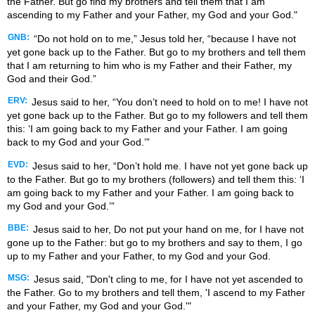
the Father. But go find my brothers and tell them that I am
ascending to my Father and your Father, my God and your God."
GNB:
“Do not hold on to me,” Jesus told her, “because I have not
yet gone back up to the Father. But go to my brothers and tell them
that I am returning to him who is my Father and their Father, my
God and their God.”
ERV:
Jesus said to her, “You don’t need to hold on to me! I have not
yet gone back up to the Father. But go to my followers and tell them
this: ‘I am going back to my Father and your Father. I am going
back to my God and your God.’”
EVD:
Jesus said to her, “Don’t hold me. I have not yet gone back up
to the Father. But go to my brothers (followers) and tell them this: ‘I
am going back to my Father and your Father. I am going back to
my God and your God.’”
BBE:
Jesus said to her, Do not put your hand on me, for I have not
gone up to the Father: but go to my brothers and say to them, I go
up to my Father and your Father, to my God and your God.
MSG:
Jesus said, "Don't cling to me, for I have not yet ascended to
the Father. Go to my brothers and tell them, 'I ascend to my Father
and your Father, my God and your God.'"