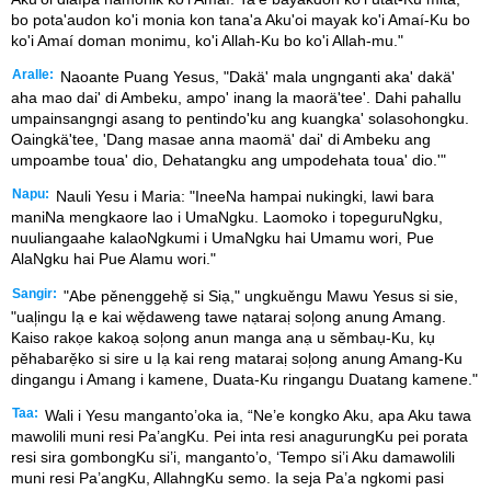
bo pota'audon ko'i monia kon tana'a Aku'oi mayak ko'i Amaí-Ku bo
ko'i Amaí doman monimu, ko'i Allah-Ku bo ko'i Allah-mu."
Aralle:
Naoante Puang Yesus, "Dakä' mala ungnganti aka' dakä'
aha mao dai' di Ambeku, ampo' inang la maorä'tee'. Dahi pahallu
umpainsangngi asang to pentindo'ku ang kuangka' solasohongku.
Oaingkä'tee, 'Dang masae anna maomä' dai' di Ambeku ang
umpoambe toua' dio, Dehatangku ang umpodehata toua' dio.'"
Napu:
Nauli Yesu i Maria: "IneeNa hampai nukingki, lawi bara
maniNa mengkaore lao i UmaNgku. Laomoko i topeguruNgku,
nuuliangaahe kalaoNgkumi i UmaNgku hai Umamu wori, Pue
AlaNgku hai Pue Alamu wori."
Sangir:
"Abe pěnenggehẹ̌ si Siạ," ungkuěngu Mawu Yesus si sie,
"ual᷊ingu Iạ e kai wẹ̌daweng tawe nạtaraị sol᷊ong anung Amang.
Kaiso rakọe kakoạ sol᷊ong anun manga anạ u sěmbaụ-Ku, kụ
pěhabarẹ̌ko si sire u Iạ kai reng mataraị sol᷊ong anung Amang-Ku
dingangu i Amang i kamene, Duata-Ku ringangu Duatang kamene."
Taa:
Wali i Yesu manganto’oka ia, “Ne’e kongko Aku, apa Aku tawa
mawolili muni resi Pa’angKu. Pei inta resi anagurungKu pei porata
resi sira gombongKu si’i, manganto’o, ‘Tempo si’i Aku damawolili
muni resi Pa’angKu, AllahngKu semo. Ia seja Pa’a ngkomi pasi