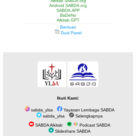
Alkitab.SABDA.org
Android.SABDA.org
SABDA.APP
BaDeNo
Alkitab GPT
Bantuan
Dual Panel
Ikuti Kami:
sabda_ylsa
Yayasan Lembaga SABDA
sabda_ylsa
Selengkapnya
SABDA Alkitab
Podcast SABDA
Slideshare SABDA