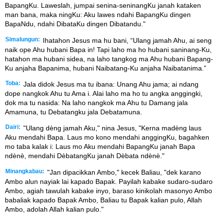
BapangKu. Laweslah, jumpai senina-seninangKu janah kataken
man bana, maka ningKu: Aku lawes ndahi BapangKu dingen
BapaNdu, ndahi DibataKu dingen Dibatandu."
Simalungun:
Ihatahon Jesus ma hu bani, “Ulang jamah Ahu, ai seng
naik ope Ahu hubani Bapa in! Tapi laho ma ho hubani saninang-Ku,
hatahon ma hubani sidea, na laho tangkog ma Ahu hubani Bapang-
Ku anjaha Bapanima, hubani Naibatang-Ku anjaha Naibatanima.”
Toba:
Jala didok Jesus ma tu ibana: Unang Ahu jama; ai ndang
dope nangkok Ahu tu Ama i. Alai laho ma ho tu angka anggingki,
dok ma tu nasida: Na laho nangkok ma Ahu tu Damang jala
Amamuna, tu Debatangku jala Debatamuna.
Dairi:
"Ulang dèng jamah Aku," nina Jesus, "Kerna madèng laus
Aku mendahi Bapa. Laus mo kono mendahi anggingKu, bagahken
mo taba kalak i: Laus mo Aku mendahi BapangKu janah Bapa
ndènè, mendahi DèbatangKu janah Dèbata ndènè."
Minangkabau:
"Jan dipacikkan Ambo," kecek Baliau, "dek karano
Ambo alun nayiak lai kapado Bapak. Payilah kabake sudaro-sudaro
Ambo, agiah tawulah kabake inyo, baraso kinikolah masonyo Ambo
babaliak kapado Bapak Ambo, Baliau tu Bapak kalian pulo, Allah
Ambo, adolah Allah kalian pulo."