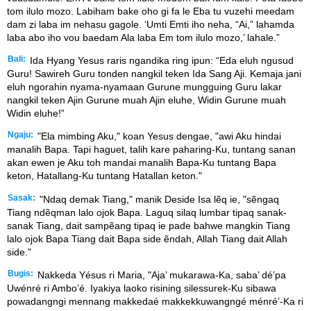
tom ilulo mozo. Labiham bake oho gi fa le Eba tu vuzehi meedam
dam zi laba im nehasu gagole. ‘Umti Emti iho neha, “Ai,” lahamda
laba abo iho vou baedam Ala laba Em tom ilulo mozo,’ lahale.”
Bali:
Ida Hyang Yesus raris ngandika ring ipun: “Eda eluh ngusud
Guru! Sawireh Guru tonden nangkil teken Ida Sang Aji. Kemaja jani
eluh ngorahin nyama-nyamaan Gurune mungguing Guru lakar
nangkil teken Ajin Gurune muah Ajin eluhe, Widin Gurune muah
Widin eluhe!”
Ngaju:
"Ela mimbing Aku," koan Yesus dengae, "awi Aku hindai
manalih Bapa. Tapi haguet, talih kare paharing-Ku, tuntang sanan
akan ewen je Aku toh mandai manalih Bapa-Ku tuntang Bapa
keton, Hatallang-Ku tuntang Hatallan keton."
Sasak:
"Ndaq demak Tiang," manik Deside Isa lẽq ie, "sẽngaq
Tiang ndẽqman lalo ojok Bapa. Laguq silaq lumbar tipaq sanak-
sanak Tiang, dait sampẽang tipaq ie pade bahwe mangkin Tiang
lalo ojok Bapa Tiang dait Bapa side ẽndah, Allah Tiang dait Allah
side."
Bugis:
Nakkeda Yésus ri Maria, "Aja’ mukarawa-Ka, saba’ dé’pa
Uwénré ri Ambo’é. Iyakiya laoko risining silessurek-Ku sibawa
powadangngi mennang makkedaé makkekkuwangngé ménré’-Ka ri