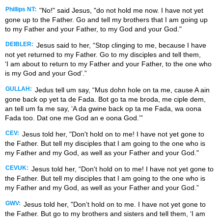
Phillips NT:
"No!" said Jesus, "do not hold me now. I have not yet
gone up to the Father. Go and tell my brothers that I am going up
to my Father and your Father, to my God and your God."
DEIBLER:
Jesus said to her, “Stop clinging to me, because I have
not yet returned to my Father. Go to my disciples and tell them,
‘I am about to return to my Father and your Father, to the one who
is my God and your God’.”
GULLAH:
Jedus tell um say, “Mus dohn hole on ta me, cause A ain
gone back op yet ta de Fada. Bot go ta me broda, me ciple dem,
an tell um fa me say, ‘A da gwine back op ta me Fada, wa oona
Fada too. Dat one me God an e oona God.’”
CEV:
Jesus told her, "Don't hold on to me! I have not yet gone to
the Father. But tell my disciples that I am going to the one who is
my Father and my God, as well as your Father and your God."
CEVUK:
Jesus told her, “Don't hold on to me! I have not yet gone to
the Father. But tell my disciples that I am going to the one who is
my Father and my God, as well as your Father and your God.”
GWV:
Jesus told her, "Don’t hold on to me. I have not yet gone to
the Father. But go to my brothers and sisters and tell them, ‘I am