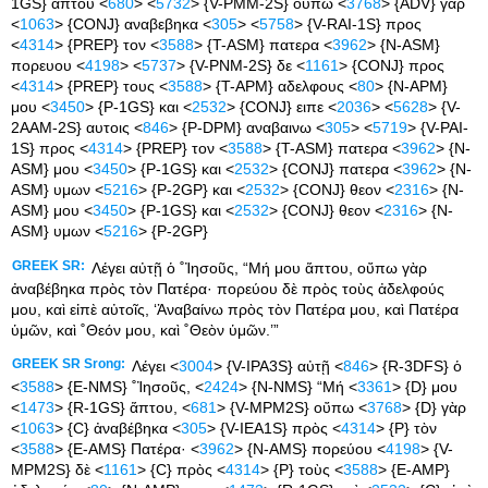
1GS} απτου <
680
> <
5732
> {V-PMM-2S} ουπω <
3768
> {ADV} γαρ
<
1063
> {CONJ} αναβεβηκα <
305
> <
5758
> {V-RAI-1S} προς
<
4314
> {PREP} τον <
3588
> {T-ASM} πατερα <
3962
> {N-ASM}
πορευου <
4198
> <
5737
> {V-PNM-2S} δε <
1161
> {CONJ} προς
<
4314
> {PREP} τους <
3588
> {T-APM} αδελφους <
80
> {N-APM}
μου <
3450
> {P-1GS} και <
2532
> {CONJ} ειπε <
2036
> <
5628
> {V-
2AAM-2S} αυτοις <
846
> {P-DPM} αναβαινω <
305
> <
5719
> {V-PAI-
1S} προς <
4314
> {PREP} τον <
3588
> {T-ASM} πατερα <
3962
> {N-
ASM} μου <
3450
> {P-1GS} και <
2532
> {CONJ} πατερα <
3962
> {N-
ASM} υμων <
5216
> {P-2GP} και <
2532
> {CONJ} θεον <
2316
> {N-
ASM} μου <
3450
> {P-1GS} και <
2532
> {CONJ} θεον <
2316
> {N-
ASM} υμων <
5216
> {P-2GP}
GREEK SR:
Λέγει αὐτῇ ὁ ˚Ἰησοῦς, “Μή μου ἅπτου, οὔπω γὰρ
ἀναβέβηκα πρὸς τὸν Πατέρα· πορεύου δὲ πρὸς τοὺς ἀδελφούς
μου, καὶ εἰπὲ αὐτοῖς, ‘Ἀναβαίνω πρὸς τὸν Πατέρα μου, καὶ Πατέρα
ὑμῶν, καὶ ˚Θεόν μου, καὶ ˚Θεὸν ὑμῶν.’”
GREEK SR Srong:
Λέγει <
3004
> {V-IPA3S} αὐτῇ <
846
> {R-3DFS} ὁ
<
3588
> {E-NMS} ˚Ἰησοῦς, <
2424
> {N-NMS} “Μή <
3361
> {D} μου
<
1473
> {R-1GS} ἅπτου, <
681
> {V-MPM2S} οὔπω <
3768
> {D} γὰρ
<
1063
> {C} ἀναβέβηκα <
305
> {V-IEA1S} πρὸς <
4314
> {P} τὸν
<
3588
> {E-AMS} Πατέρα· <
3962
> {N-AMS} πορεύου <
4198
> {V-
MPM2S} δὲ <
1161
> {C} πρὸς <
4314
> {P} τοὺς <
3588
> {E-AMP}