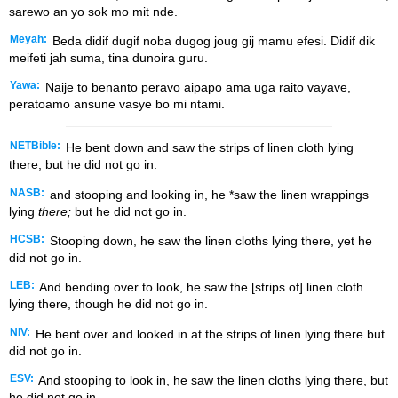
sarewo an yo sok mo mit nde.
Meyah:
Beda didif dugif noba dugog joug gij mamu efesi. Didif dik
meifeti jah suma, tina dunoira guru.
Yawa:
Naije to benanto peravo aipapo ama uga raito vayave,
peratoamo ansune vasye bo mi ntami.
NETBible:
He bent down and saw the strips of linen cloth lying
there, but he did not go in.
NASB:
and stooping and looking in, he *saw the linen wrappings
lying
there;
but he did not go in.
HCSB:
Stooping down, he saw the linen cloths lying there, yet he
did not go in.
LEB:
And bending over to look, he saw the [strips of] linen cloth
lying there, though he did not go in.
NIV:
He bent over and looked in at the strips of linen lying there but
did not go in.
ESV:
And stooping to look in, he saw the linen cloths lying there, but
he did not go in.