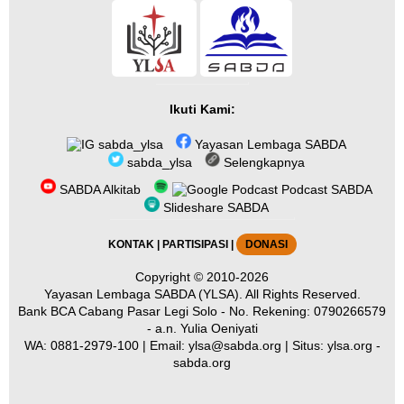
Ikuti Kami:
sabda_ylsa
Yayasan Lembaga SABDA
sabda_ylsa
Selengkapnya
SABDA Alkitab
Podcast SABDA
Slideshare SABDA
KONTAK
|
PARTISIPASI
|
DONASI
Copyright
© 2010-2026
Yayasan Lembaga SABDA (YLSA).
All Rights Reserved.
Bank BCA Cabang Pasar Legi Solo - No. Rekening: 0790266579
- a.n. Yulia Oeniyati
WA:
0881-2979-100
| Email:
ylsa@sabda.org
| Situs:
ylsa.org
-
sabda.org