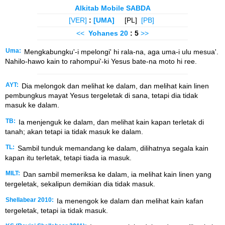
Alkitab Mobile SABDA
[VER]
:
[UMA]
[PL]
[PB]
<<
Yohanes
20
: 5
>>
Uma:
Mengkabungku'-i mpelongi' hi rala-na, aga uma-i ulu mesua'.
Nahilo-hawo kain to rahompui'-ki Yesus bate-na moto hi ree.
AYT:
Dia melongok dan melihat ke dalam, dan melihat kain linen
pembungkus mayat Yesus tergeletak di sana, tetapi dia tidak
masuk ke dalam.
TB:
Ia menjenguk ke dalam, dan melihat kain kapan terletak di
tanah; akan tetapi ia tidak masuk ke dalam.
TL:
Sambil tunduk memandang ke dalam, dilihatnya segala kain
kapan itu terletak, tetapi tiada ia masuk.
MILT:
Dan sambil memeriksa ke dalam, ia melihat kain linen yang
tergeletak, sekalipun demikian dia tidak masuk.
Shellabear 2010:
Ia menengok ke dalam dan melihat kain kafan
tergeletak, tetapi ia tidak masuk.