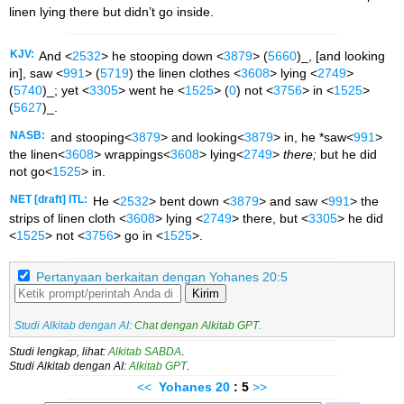
linen lying there but didn’t go inside.
KJV:
And <
2532
> he stooping down <
3879
> (
5660
)_, [and looking
in], saw <
991
> (
5719
) the linen clothes <
3608
> lying <
2749
>
(
5740
)_; yet <
3305
> went he <
1525
> (
0
) not <
3756
> in <
1525
>
(
5627
)_.
NASB:
and stooping<
3879
> and looking<
3879
> in, he *saw<
991
>
the linen<
3608
> wrappings<
3608
> lying<
2749
>
there;
but he did
not go<
1525
> in.
NET [draft] ITL:
He <
2532
> bent down <
3879
> and saw <
991
> the
strips of linen cloth <
3608
> lying <
2749
> there, but <
3305
> he did
<
1525
> not <
3756
> go in <
1525
>.
Pertanyaan berkaitan dengan Yohanes 20:5
Kirim
Studi Alkitab dengan AI:
Chat dengan Alkitab GPT
.
Studi lengkap, lihat:
Alkitab SABDA
.
Studi Alkitab dengan AI:
Alkitab GPT
.
<<
Yohanes
20
: 5
>>