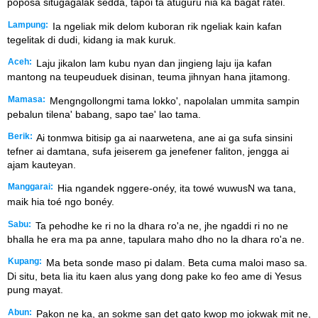
poposa situgagalak sedda, tápoi tá atugurú nia ka bagat ratei.
Lampung:
Ia ngeliak mik delom kuboran rik ngeliak kain kafan
tegelitak di dudi, kidang ia mak kuruk.
Aceh:
Laju jikalon lam kubu nyan dan jingieng laju ija kafan
mantong na teupeuduek disinan, teuma jihnyan hana jitamong.
Mamasa:
Mengngollongmi tama lokko', napolalan ummita sampin
pebalun tilena' babang, sapo tae' lao tama.
Berik:
Ai tonmwa bitisip ga ai naarwetena, ane ai ga sufa sinsini
tefner ai damtana, sufa jeiserem ga jenefener faliton, jengga ai
ajam kauteyan.
Manggarai:
Hia ngandek nggere-onéy, ita towé wuwusN wa tana,
maik hia toé ngo bonéy.
Sabu:
Ta pehodhe ke ri no la dhara ro'a ne, jhe ngaddi ri no ne
bhalla he era ma pa anne, tapulara maho dho no la dhara ro'a ne.
Kupang:
Ma beta sonde maso pi dalam. Beta cuma maloi maso sa.
Di situ, beta lia itu kaen alus yang dong pake ko feo ame di Yesus
pung mayat.
Abun:
Pakon ne ka, an sokme san det gato kwop mo jokwak mit ne,