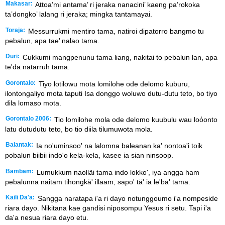
Makasar:
Attoa’mi antama’ ri jeraka nanacini’ kaeng pa’rokoka
ta’dongko’ lalang ri jeraka; mingka tantamayai.
Toraja:
Messurrukmi mentiro tama, natiroi dipatorro bangmo tu
pebalun, apa tae’ nalao tama.
Duri:
Cukkumi mangpenunu tama liang, nakitai to pebalun lan, apa
te'da natarruh tama.
Gorontalo:
Tiyo lotilowu mota lomilohe ode delomo kuburu,
ilontongaliyo mota taputi Isa donggo woluwo dutu-dutu teto, bo tiyo
dila lomaso mota.
Gorontalo 2006:
Tio lomilohe mola ode delomo kuubulu wau loo̒onto
latu dutudutu teto, bo tio diila tilumuwota mola.
Balantak:
Ia no'uminsoo' na lalomna baleanan ka' nontoa'i toik
pobalun biibii indo'o kela-kela, kasee ia sian ninsoop.
Bambam:
Lumukkum naolläi tama indo lokko', iya angga ham
pebalunna naitam tihongkä' illaam, sapo' tä' ia le'ba' tama.
Kaili Da'a:
Sangga naratapa i'a ri dayo notunggoumo i'a nompeside
riara dayo. Nikitana kae gandisi niposompu Yesus ri setu. Tapi i'a
da'a nesua riara dayo etu.