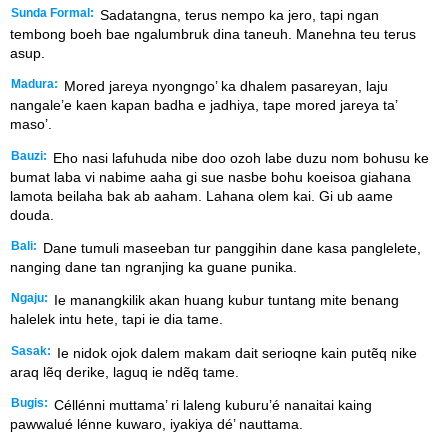
Sunda Formal:
Sadatangna, terus nempo ka jero, tapi ngan
tembong boeh bae ngalumbruk dina taneuh. Manehna teu terus
asup.
Madura:
Mored jareya nyongngo’ ka dhalem pasareyan, laju
nangale’e kaen kapan badha e jadhiya, tape mored jareya ta’
maso’.
Bauzi:
Eho nasi lafuhuda nibe doo ozoh labe duzu nom bohusu ke
bumat laba vi nabime aaha gi sue nasbe bohu koeisoa giahana
lamota beilaha bak ab aaham. Lahana olem kai. Gi ub aame
douda.
Bali:
Dane tumuli maseeban tur panggihin dane kasa panglelete,
nanging dane tan ngranjing ka guane punika.
Ngaju:
Ie manangkilik akan huang kubur tuntang mite benang
halelek intu hete, tapi ie dia tame.
Sasak:
Ie nidok ojok dalem makam dait serioqne kain putẽq nike
araq lẽq derike, laguq ie ndẽq tame.
Bugis:
Céllénni muttama’ ri laleng kuburu’é nanaitai kaing
pawwalué lénne kuwaro, iyakiya dé’ nauttama.