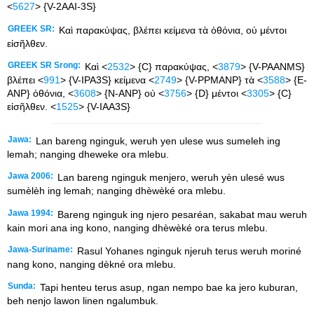
<
5627
> {V-2AAI-3S}
GREEK SR:
Καὶ παρακύψας, βλέπει κείμενα τὰ ὀθόνια, οὐ μέντοι
εἰσῆλθεν.
GREEK SR Srong:
Καὶ <
2532
> {C} παρακύψας, <
3879
> {V-PAANMS}
βλέπει <
991
> {V-IPA3S} κείμενα <
2749
> {V-PPMANP} τὰ <
3588
> {E-
ANP} ὀθόνια, <
3608
> {N-ANP} οὐ <
3756
> {D} μέντοι <
3305
> {C}
εἰσῆλθεν. <
1525
> {V-IAA3S}
Jawa:
Lan bareng nginguk, weruh yen ulese wus sumeleh ing
lemah; nanging dheweke ora mlebu.
Jawa 2006:
Lan bareng nginguk menjero, weruh yèn ulesé wus
sumèlèh ing lemah; nanging dhèwèké ora mlebu.
Jawa 1994:
Bareng nginguk ing njero pesaréan, sakabat mau weruh
kain mori ana ing kono, nanging dhèwèké ora terus mlebu.
Jawa-Suriname:
Rasul Yohanes nginguk njeruh terus weruh moriné
nang kono, nanging dèkné ora mlebu.
Sunda:
Tapi henteu terus asup, ngan nempo bae ka jero kuburan,
beh nenjo lawon linen ngalumbuk.