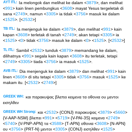
AYT ITL:
Ia melongok dan melihat ke dalam <
3879
>, dan melihat
<
991
> kain linen pembungkus <
3608
> mayat Yesus tergeletak di
sana <
2749
>, namun <
3305
> ia tidak <
3756
> masuk ke dalam
<
1525
>. [<
2532
>]
TB ITL:
Ia menjenguk ke dalam <
3879
>, dan melihat <
991
> kain
kapan <
3608
> terletak di tanah <
2749
>; akan tetapi <
3305
> ia
<
1525
> <
0
> tidak <
3756
> masuk ke dalam <
0
> <
1525
>. [<
2532
>]
TL ITL:
Sambil <
2532
> tunduk <
3879
> memandang ke dalam,
dilihatnya <
991
> segala kain kapan <
3608
> itu terletak, tetapi
<
2749
> <
3305
> tiada <
3756
> ia masuk <
1525
>.
AVB ITL:
Dia menjenguk ke dalam <
3879
> dan melihat <
991
> kain
linen <
3608
> di situ tetapi <
3305
> tidak <
3756
> masuk <
1525
> ke
makam itu. [<
2532
> <
2749
>]
GREEK WH:
και παρακυψας βλεπει κειμενα τα οθονια ου μεντοι
εισηλθεν
GREEK WH Strong:
και <
2532
> {CONJ} παρακυψας <
3879
> <
5660
>
{V-AAP-NSM} βλεπει <
991
> <
5719
> {V-PAI-3S} κειμενα <
2749
>
<
5740
> {V-PNP-APN} τα <
3588
> {T-APN} οθονια <
3608
> {N-APN}
ου <
3756
> {PRT-N} μεντοι <
3305
> {CONJ} εισηλθεν <
1525
>