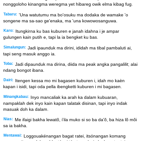
nonggoloho kinangma weregma yet hibareg owik elma kibag fug.
Tabaru:
'Una watutumu ma bo'osuku ma dodaka de wamake 'o
songene ma sa-sao ge'enaka, ma 'una kowowosanguwa.
Karo:
Itungkirna ku bas kuburen e janah idahna i je ampar
gulungen kain putih e, tapi la ia bengket ku bas.
Simalungun:
Jadi ipaunduk ma dirini, ididah ma tibal pambaluti ai,
tapi seng masuk anggo ia.
Toba:
Jadi dipaunduk ma dirina, diida ma peak angka pangalilit; alai
ndang bongot ibana.
Dairi:
Itengen kessa mo mi bagasen kuburen i, idah mo kaèn
kapan i isidi, tapi oda pella ibengketti kuburen i mi bagasen.
Minangkabau:
Inyo mancaliak ka arah ka dalam kubuaran,
nampaklah dek inyo kain kapan talatak disinan, tapi inyo indak
masuak doh ka dalam.
Nias:
Me ifaigi bakha lewatõ, i'ila muko si so ba da'õ, ba hiza lõ mõi
sa ia bakha.
Mentawai:
Loggouakénangan bagat ratei, itsónangan komang