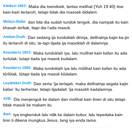
Klinkert 1863:
Maka dia toendoek, lantas melihat {Yoh 19:40} itoe
kain-kain tertaroh, tetapi tidak dia masoek didalem.
Melayu Baba:
dan bila dia sudah tundok tengok, dia nampak itu kain
khasah terltak; ttapi dia t'ada masok.
Ambon Draft:
Dan sedang ija tondoklah dirinja, delihatnja kajin-ka-jin
itu tertaroh di situ; te-tapi tijada ija masoklah di dalamnja.
Keasberry 1853:
Maka tunduklah iya, lalu mulihat kain kafan itu ada
turlutak; tutapi tiada iya masok kudalam.
Keasberry 1866:
Maka tundoklah iya lalu mŭlihat kain kafan itu ada
tŭrlŭtak, tŭtapi tiada iya masok kŭdalam.
Leydekker Draft:
Dan serta 'ija terlajah, maka delihatnja segala kajin
kafan 'itu terhentar, tetapi tijadalah 'ija masokh kadalamnja.
AVB:
Dia menjenguk ke dalam dan melihat kain linen di situ tetapi
tidak masuk ke makam itu.
Iban:
Iya engkenduk lalu nilik ke dalam kubur, lalu tepedaka kain
linin ti dikena mungkus Jesus, tang iya enda tama.