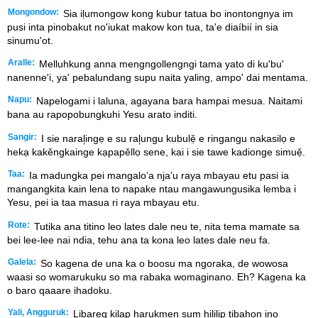
Mongondow:
Sia iḷumongow kong kubur tatua bo inontongnya im
pusi inta pinobakut no'iukat makow kon tua, ta'e diaíbií in sia
sinumu'ot.
Aralle:
Melluhkung anna mengngollengngi tama yato di ku'bu'
nanenne'i, ya' pebalundang supu naita yaling, ampo' dai mentama.
Napu:
Napelogami i laluna, agayana bara hampai mesua. Naitami
bana au rapopobungkuhi Yesu arato inditi.
Sangir:
I sie naral᷊ingẹ e su ral᷊ungu kubulẹ̌ e ringangu nakasilọ e
hekạ kakěngkainge kạpapěllọ sene, kai i sie tawe kadionge simuẹ̌.
Taa:
Ia madungka pei mangalo’a nja’u raya mbayau etu pasi ia
mangangkita kain lena to napake ntau mangawungusika lemba i
Yesu, pei ia taa masua ri raya mbayau etu.
Rote:
Tutika ana titino leo lates dale neu te, nita tema mamate sa
bei lee-lee nai ndia, tehu ana ta kona leo lates dale neu fa.
Galela:
So kagena de una ka o boosu ma ngoraka, de wowosa
waasi so womarukuku so ma rabaka womaginano. Eh? Kagena ka
o baro qaaare ihadoku.
Yali, Angguruk:
Libareg kilap harukmen sum hililip tibahon ino