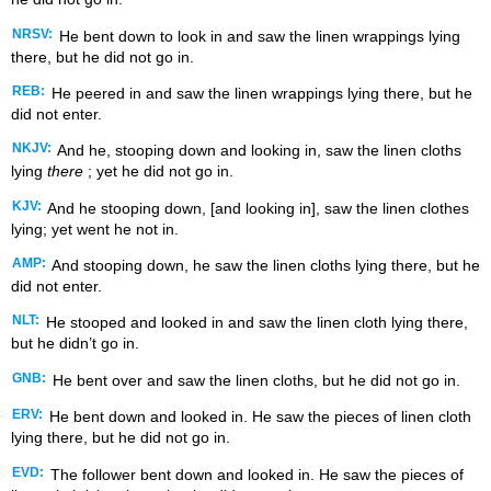
NRSV:
He bent down to look in and saw the linen wrappings lying
there, but he did not go in.
REB:
He peered in and saw the linen wrappings lying there, but he
did not enter.
NKJV:
And he, stooping down and looking in, saw the linen cloths
lying
there
; yet he did not go in.
KJV:
And he stooping down, [and looking in], saw the linen clothes
lying; yet went he not in.
AMP:
And stooping down, he saw the linen cloths lying there, but he
did not enter.
NLT:
He stooped and looked in and saw the linen cloth lying there,
but he didn’t go in.
GNB:
He bent over and saw the linen cloths, but he did not go in.
ERV:
He bent down and looked in. He saw the pieces of linen cloth
lying there, but he did not go in.
EVD:
The follower bent down and looked in. He saw the pieces of