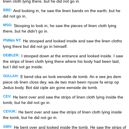
linen cloth lying there, but he did not go in.
BBE:
And looking in, he saw the linen bands on the earth; but he
did not go in,
MSG:
Stooping to look in, he saw the pieces of linen cloth lying
there, but he didn't go in.
Phillips NT:
He stooped and looked inside and saw the linen cloths
lying there but did not go in himself.
DEIBLER:
I stooped down at the entrance and looked inside. I saw
the strips of linen cloth lying there where his body had been laid,
but I did not go inside.
GULLAH:
E bend oba an look eenside de tomb. An e see jes dem
piece ob linen closs dey, wa de two man been nyuse fa wrop op
Jedus body. Bot dat ciple ain gone eenside de tomb.
CEV:
He bent over and saw the strips of linen cloth lying inside the
tomb, but he did not go in.
CEVUK:
He bent over and saw the strips of linen cloth lying inside
the tomb, but he did not go in.
GWV:
He bent over and looked inside the tomb. He saw the strips of