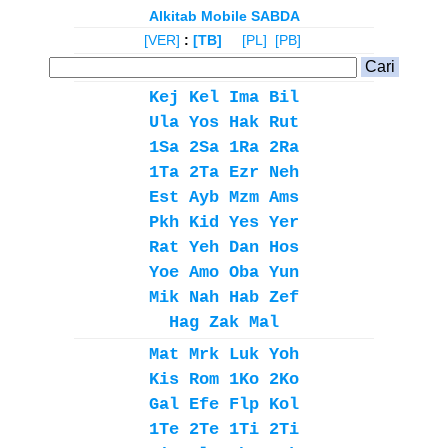
Alkitab Mobile SABDA
[VER]
:
[TB]
[PL]
[PB]
Kej
Kel
Ima
Bil
Ula
Yos
Hak
Rut
1Sa
2Sa
1Ra
2Ra
1Ta
2Ta
Ezr
Neh
Est
Ayb
Mzm
Ams
Pkh
Kid
Yes
Yer
Rat
Yeh
Dan
Hos
Yoe
Amo
Oba
Yun
Mik
Nah
Hab
Zef
Hag
Zak
Mal
Mat
Mrk
Luk
Yoh
Kis
Rom
1Ko
2Ko
Gal
Efe
Flp
Kol
1Te
2Te
1Ti
2Ti