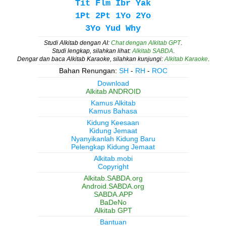
Tit
Flm
Ibr
Yak
1Pt
2Pt
1Yo
2Yo
3Yo
Yud
Why
Studi Alkitab dengan AI:
Chat dengan Alkitab GPT
.
Studi lengkap, silahkan lihat:
Alkitab SABDA
.
Dengar dan baca Alkitab Karaoke, silahkan kunjungi:
Alkitab Karaoke
.
Bahan Renungan:
SH
-
RH
-
ROC
Download
Alkitab ANDROID
Kamus Alkitab
Kamus Bahasa
Kidung Keesaan
Kidung Jemaat
Nyanyikanlah Kidung Baru
Pelengkap Kidung Jemaat
Alkitab.mobi
Copyright
Alkitab.SABDA.org
Android.SABDA.org
SABDA.APP
BaDeNo
Alkitab GPT
Bantuan