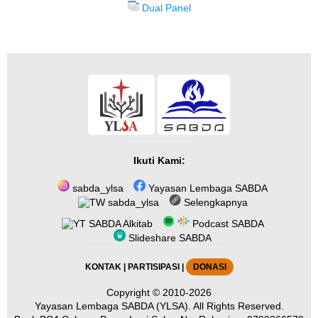
Dual Panel
Ikuti Kami:
sabda_ylsa
Yayasan Lembaga SABDA
sabda_ylsa
Selengkapnya
SABDA Alkitab
Podcast SABDA
Slideshare SABDA
KONTAK
|
PARTISIPASI
|
DONASI
Copyright
© 2010-2026
Yayasan Lembaga SABDA (YLSA).
All Rights Reserved.