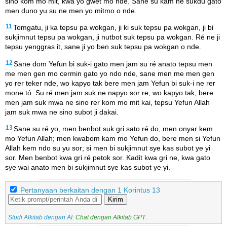
sino kom mo mit, kwa yo gwet mo nde. Sane su kam ne sukdu gato
men duno yu su ne men yo mitmo o nde.
11
Tomgatu, ji ka tepsu pa wokgan, ji ki suk tepsu pa wokgan, ji bi
sukjimnut tepsu pa wokgan, ji nutbot suk tepsu pa wokgan. Ré ne ji
tepsu yenggras it, sane ji yo ben suk tepsu pa wokgan o nde.
12
Sane dom Yefun bi suk-i gato men jam su ré anato tepsu men
me men gen mo cermin gato yo ndo nde, sane men me men gen
yo rer teker nde, wo kapyo tak bere men jam Yefun bi suk-i ne rer
mone tó. Su ré men jam suk ne napyo sor re, wo kapyo tak, bere
men jam suk mwa ne sino rer kom mo mit kai, tepsu Yefun Allah
jam suk mwa ne sino subot ji dakai.
13
Sane su ré yo, men benbot suk gri sato ré do, men onyar kem
mo Yefun Allah; men kwabom kam mo Yefun do, bere men si Yefun
Allah kem ndo su yu sor; si men bi sukjimnut sye kas subot ye yi
sor. Men benbot kwa gri ré petok sor. Kadit kwa gri ne, kwa gato
sye wai anato men bi sukjimnut sye kas subot ye yi.
Pertanyaan berkaitan dengan 1 Korintus 13
Kirim
Studi Alkitab dengan AI:
Chat dengan Alkitab GPT
.