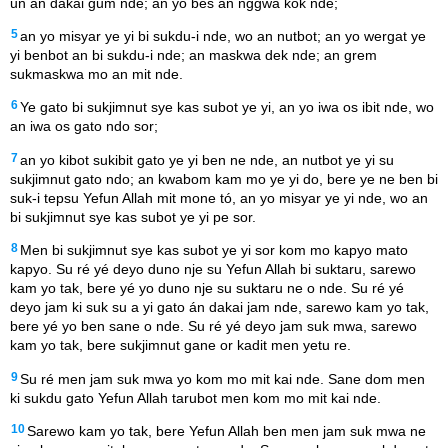
un an dakai gum nde; an yo bes an nggwa kok nde;
5
an yo misyar ye yi bi sukdu-i nde, wo an nutbot; an yo wergat ye
yi benbot an bi sukdu-i nde; an maskwa dek nde; an grem
sukmaskwa mo an mit nde.
6
Ye gato bi sukjimnut sye kas subot ye yi, an yo iwa os ibit nde, wo
an iwa os gato ndo sor;
7
an yo kibot sukibit gato ye yi ben ne nde, an nutbot ye yi su
sukjimnut gato ndo; an kwabom kam mo ye yi do, bere ye ne ben bi
suk-i tepsu Yefun Allah mit mone tó, an yo misyar ye yi nde, wo an
bi sukjimnut sye kas subot ye yi pe sor.
8
Men bi sukjimnut sye kas subot ye yi sor kom mo kapyo mato
kapyo. Su ré yé deyo duno nje su Yefun Allah bi suktaru, sarewo
kam yo tak, bere yé yo duno nje su suktaru ne o nde. Su ré yé
deyo jam ki suk su a yi gato án dakai jam nde, sarewo kam yo tak,
bere yé yo ben sane o nde. Su ré yé deyo jam suk mwa, sarewo
kam yo tak, bere sukjimnut gane or kadit men yetu re.
9
Su ré men jam suk mwa yo kom mo mit kai nde. Sane dom men
ki sukdu gato Yefun Allah tarubot men kom mo mit kai nde.
10
Sarewo kam yo tak, bere Yefun Allah ben men jam suk mwa ne