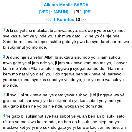
Alkitab Mobile SABDA
[VER]
:
[ABUN]
[PL]
[PB]
<<
1 Korintus
13
>>
1
Ji ki su yetu si malaikat bi a mwa neya, sarewo ji yo bi sukjimnut
sye kas subot ye yi nde yo, suk mwa gato ji ki ne yo ós nje nde.
Sane bere ji anato tepsu sukbo gato yé gwa ba sye daret sor re, wo
bi sukjimnut yo mo nde.
2
Ji duno nje su Yefun Allah bi suktaru sisu ndo yo, ji jam sukdu
mwa gato ye yi jam nde yo, ji jam suk mwa kom mo mit yo, ji onyar
kem mo Yefun Allah anato ji nggiwa ji syogat banbo do, "Nan mu
kem mo nat yi yo o et" yo, ji do nggiwa ben suk mwa ré, sarewo ji
yo bi sukjimnut sye kas subot ye yi nde yo, ji ré yo ndo wa suk yo
mo nde.
3
Ji syo ji bi suk mwa nai ye gato yewa suk yo, ji bi ji nggwa wa yé
gre mo bot, sarewo ji yo bi sukjimnut sye kas subot ye yi nde yo,
suk gato ji ben ne yo ós nje nde, wokgan yo dom nde.
4
Ye gato bi sukjimnut sye kas subot ye yi, an ben an bi suk-i sato
ré: an yo maskwa kekro nde; an ben an bi suk-i ne njep; an yo
maskwa ket ye yi mo sukndo gato ye yi ku wai kadit an ne nde; an