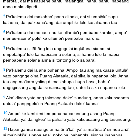
marota', dai ma'kasuehe bahtu' malängkä' inaha, bahtu' napeäng
anna malai dipudi.
5
Pa'kalemu dai makahha' pano di sola, dai si umpihki' supu
kalaena, dai pa'keaha'ang, dai umpihki' lolo kasalaanna tau.
6
Pa'kalemu dai menau-nau ke ullambi'i pembabe karake, ampo'
menau-naune' pole' ke ullambi'i pembabe maroho.
7
Pa'kalemu si tähäng lolo ungngolai ingkänna siamo, si
umpetahpa' lolo kamapiaanna solana, si hannu lolo la mapia
pembabena solana anna si tontong lolo sa'bara'.
8
Pa'kalemu dai la aha puhanna. Ampo' tau ang ma'kuasa untula'
yato pangngelo'na Puang Alataala, dai sika la napanoa lolo. Anna
tau ang ma'kara yaling di ma'kahupa-hupa basa, bahtu'
ungnginsang ang dai si nainsang tau, datoi la sika napanoa lolo.
9
Aka' dinoa yato ang tainsang dake' sundung, anna kakuasaanta
untula' pangngelo'na Puang Alataala dake' kanna'.
10
Ampo' ke lambi'mi tempona napasundung asang Puang
Alataala, ya' daingkea' la pahallu yato kakuasaang ang tasundung.
11
Hapanganna naonge anna änä'kä', ya' si ma'tula'ä' sinnoa änä',
si ma'pihki'ä' sinnoa änä', poko'na inahangku sinnoa inahanna