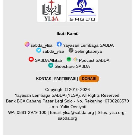
Ikuti Kami:
sabda_ylsa
Yayasan Lembaga SABDA
sabda_ylsa
Selengkapnya
SABDA Alkitab
Podcast SABDA
Slideshare SABDA
KONTAK
|
PARTISIPASI
|
DONASI
Copyright
© 2010-2026
Yayasan Lembaga SABDA (YLSA).
All Rights Reserved.
Bank BCA Cabang Pasar Legi Solo - No. Rekening: 0790266579
- a.n. Yulia Oeniyati
WA:
0881-2979-100
| Email:
ylsa@sabda.org
| Situs:
ylsa.org
-
sabda.org