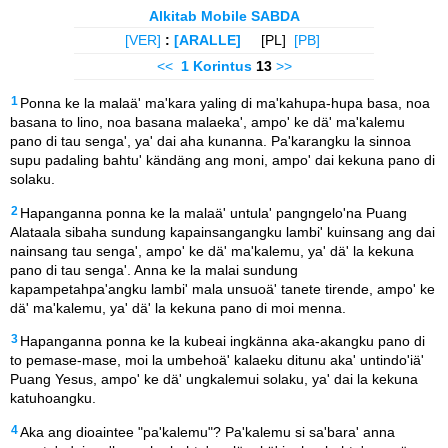
Alkitab Mobile SABDA
[VER]
:
[ARALLE]
[PL]
[PB]
<<
1 Korintus
13
>>
1
Ponna ke la malaä' ma'kara yaling di ma'kahupa-hupa basa, noa
basana to lino, noa basana malaeka', ampo' ke dä' ma'kalemu
pano di tau senga', ya' dai aha kunanna. Pa'karangku la sinnoa
supu padaling bahtu' kändäng ang moni, ampo' dai kekuna pano di
solaku.
2
Hapanganna ponna ke la malaä' untula' pangngelo'na Puang
Alataala sibaha sundung kapainsangangku lambi' kuinsang ang dai
nainsang tau senga', ampo' ke dä' ma'kalemu, ya' dä' la kekuna
pano di tau senga'. Anna ke la malai sundung
kapampetahpa'angku lambi' mala unsuoä' tanete tirende, ampo' ke
dä' ma'kalemu, ya' dä' la kekuna pano di moi menna.
3
Hapanganna ponna ke la kubeai ingkänna aka-akangku pano di
to pemase-mase, moi la umbehoä' kalaeku ditunu aka' untindo'iä'
Puang Yesus, ampo' ke dä' ungkalemui solaku, ya' dai la kekuna
katuhoangku.
4
Aka ang dioaintee "pa'kalemu"? Pa'kalemu si sa'bara' anna