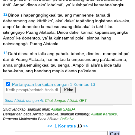
änä'. Ampo' dinoa aka' lobo'mä', ya' kulahpa'mi kamaänä'angku.
12
Dinoa sihapangngingkea' tau ang mennenne' tama di
dahammeng ang kärähko', aka' dake' tapähäng ingkänna aka-aka,
ampo' ke donentoo la maleso asang diita aka' la tahhi' tau
sitingngayo Puang Alataala. Dinoa dake' kanna' kapainsangangku.
Ampo' ke donentoo, ya' la kuinsammi pole', sinnoa inang
nainsangngä' Puang Alataala.
13
Dahi dinoa aha tallu ang pahallu tababe, diantoo: mampetahpa'
dai' di Puang Alataala, hannu tau la umpasundung pa'dandianna,
anna ungkalemuiingkea' tau senga'. Ampo' di alla'na inde tallu
kaha-kaha, ang handang mapia dianto pa'kalemu.
Pertanyaan berkaitan dengan 1 Korintus 13
Kirim
Studi Alkitab dengan AI:
Chat dengan Alkitab GPT
.
Studi lengkap, silahkan lihat:
Alkitab SABDA
.
Dengar dan baca Alkitab Karaoke, silahkan kunjungi:
Alkitab Karaoke
.
Rencana Multimedia Baca Alkitab:
BaDeNo
.
<<
1 Korintus
13
>>